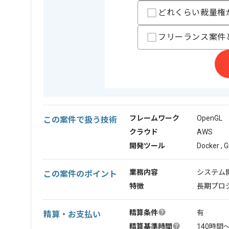
どれくらい裁量権
フリーランス案件
フレームワーク
OpenGL
この案件で扱う技術
クラウド
AWS
開発ツール
Docker , G
業務内容
システム開
この案件のポイント
特徴
長期プロジ
精算条件
有
精算・お支払い
精算基準時間
140時間