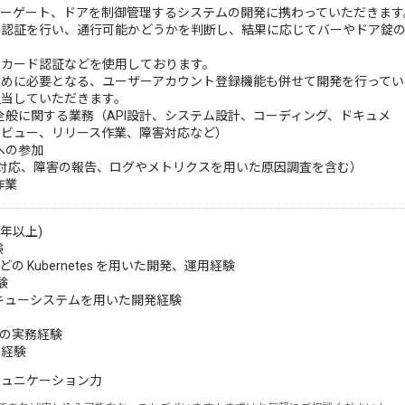
パーゲート、ドアを制御管理するシステムの開発に携わっていただきます
認証を行い、通行可能かどうかを判断し、結果に応じてバーやドア錠の
カード認証などを使用しております。
めに必要となる、ユーザーアカウント登録機能も併せて開発を行ってい
担当していただきます。
般に関する業務（API設計、システム設計、コーディング、ドキュメ
レビュー、リリース作業、障害対応など）
への参加
対応、障害の報告、ログやメトリクスを用いた原因調査を含む）
作業
年以上)
験
 などの Kubernetes を用いた開発、運用経験
験
ジキューシステムを用いた開発経験
の実務経験
用経験
ミュニケーション力