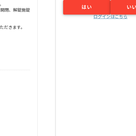
。
はい
い
開閉、解錠施錠
ログインはこちら
ただきます。