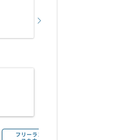
【Go】大手エンタメ企業向けアプリ開発案件
700,000
〜
円／月
業務委託
池袋（東京都）