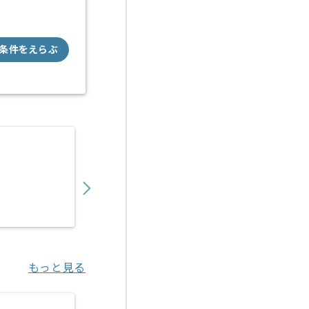
条件をえらぶ
【言語不問】金融関連システム開発の求人・
700,000
〜
円／月
業務委託
御茶ノ水（東京都）
もっと見る