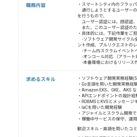
・スマートシティ内のフラッ
職務内容
通行しようとするユーザーの
を行うもので、
ユーザー認証には、顔認証、
また、このユーザー認証のた
・具体的には、下記作業をご
-ソフトウェア開発サイクル全
ント作成、プルリクエストの
-チーム内スクラムイベント
-オンコール対応 （アラート
-本番環境におけるリリース
・ソフトウェア開発実務経験(5
求めるスキル
・Go言語を用いた開発実務経
・Amazon EKS、GKE、AKS
・APIエンドポイントの設計経
・RDBMSとKVSとメッセー
・IaCを用いた開発経験
・アジャイルとスクラム開発で
・稼働中サービスの保守、運
・英語を用いたコ
歓迎スキル