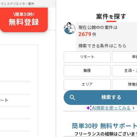
ーランスクリエイター案件
\
簡単30秒
/
案件
探す
を
無料登録
現在公開中の案件は
2679
件
検索できる条件はこちら
リモート
単
職種
言語・
エリア
稼働
検索する
モート
AI検索を使ってみる
簡単30秒 無料サポー
フリーランスの経験はございま