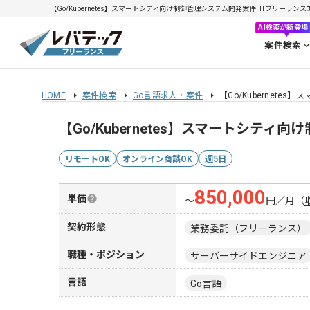
【Go/Kubernetes】スマートシティ向け制御管理システム開発案件| ITフリーランスエ
AI検索が新登場
案件検索
HOME
案件検索
Go言語求人・案件
【Go/Kubernet
【Go/Kubernetes】スマートシテ
リモートOK
オンライン商談OK
週5日
850,000
単価
〜
円／月
（
契約形態
業務委託（フリーランス）
職種・ポジション
サーバーサイドエンジニア
言語
Go言語