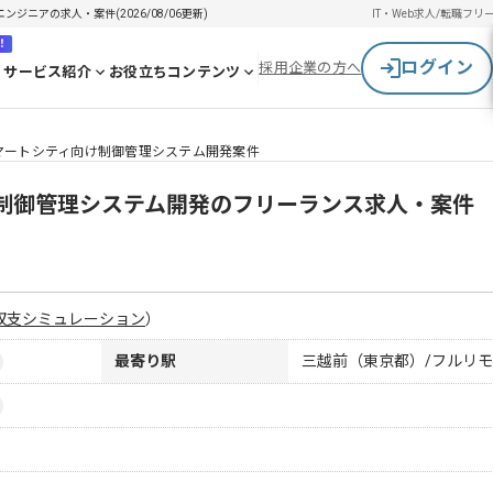
ンジニアの求人・案件(2026/08/06更新)
IT・Web求人/転職
フリ
！
ログイン
採用企業の方へ
サービス紹介
お役立ちコンテンツ
es】スマートシティ向け制御管理システム開発案件
ィ向け制御管理システム開発のフリーランス求人・案件
収支シミュレーション
）
最寄り駅
三越前（東京都）/フルリ