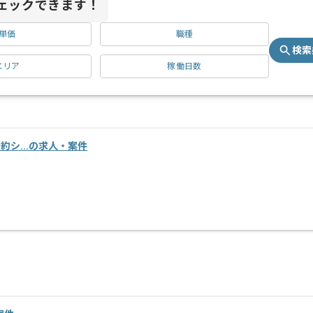
ェックできます！
単価
職種
検索
エリア
稼働日数
設予約シ...の求人・案件