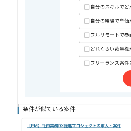
建設業界向け撮影、AIおよびDX関連事業等
自分のスキルでど
を展開している企業でございます。
今回は基幹システム刷新移行プロジェクトマネジメン
に携わっていただきます。
自分の経験で単価
PM経験を活かしたい方にお勧めです。
フルリモートで参
基本的には常駐での作業を見込んでおります。
どれくらい裁量権
フリーランス案件
条件が似ている案件
【PM】社内業務DX推進プロジェクトの求人・案件