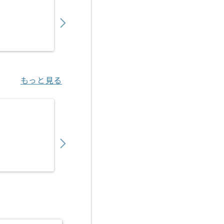
1,200,000
〜
円／月
業務委託
柏原（滋賀県）
もっと見る
【PM】証券会社向け営業支援プロダクト導入
1,050,000
〜
円／月
業務委託
豊洲（東京都）