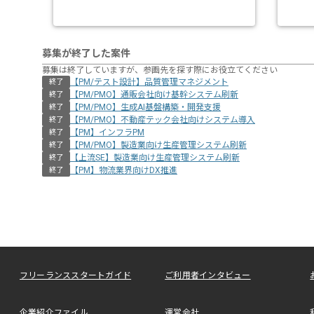
募集が終了した案件
募集は終了していますが、参画先を探す際にお役立てください
【PM/テスト設計】品質管理マネジメント
終了
【PM/PMO】通販会社向け基幹システム刷新
終了
【PM/PMO】生成AI基盤構築・開発支援
終了
【PM/PMO】不動産テック会社向けシステム導入
終了
【PM】インフラPM
終了
【PM/PMO】製造業向け生産管理システム刷新
終了
【上流SE】製造業向け生産管理システム刷新
終了
【PM】物流業界向けDX推進
終了
フリーランススタートガイド
ご利用者インタビュー
企業紹介ファイル
運営会社