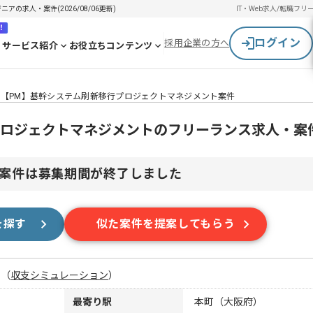
の求人・案件(2026/08/06更新)
IT・Web求人/転職
フリ
！
ログイン
採用企業の方へ
サービス紹介
お役立ちコンテンツ
【PM】基幹システム刷新移行プロジェクトマネジメント案件
プロジェクトマネジメントのフリーランス求人・案
案件は募集期間が終了しました
を探す
似た案件を提案してもらう
月
（
収支シミュレーション
）
最寄り駅
本町（大阪府）