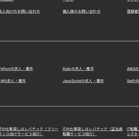
法人向けのお問い合わせ
個人様のお問い合わせ
登録者
Pythonの求人・案件
Rubyの求人・案件
AWS
C#の求人・案件
JavaScriptの求人・案件
Swif
ITの仕事探しはレバテック（フリー
ITの仕事探しはレバテック（正社員
IT転
ランス向けサービス紹介）
転職サービス紹介）
レクト