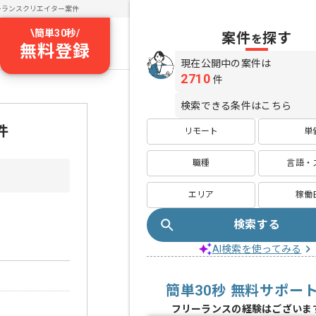
ーランスクリエイター案件
\
簡単30秒
/
案件
探す
を
無料登録
現在公開中の案件は
2710
件
検索できる条件はこちら
件
リモート
単
職種
言語・
エリア
稼働
検索する
AI検索を使ってみる
簡単30秒 無料サポー
フリーランスの経験はございま