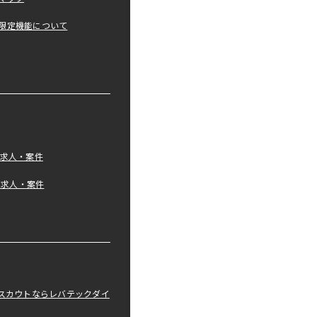
限定機能について
の求人・案件
tの求人・案件
職スカウトならレバテックダイ