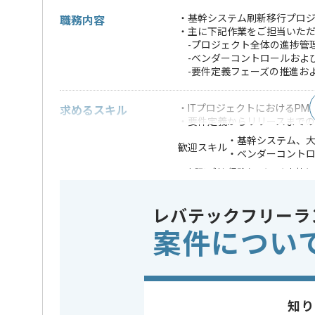
・基幹システム刷新移行プロ
職務内容
・主に下記作業をご担当いた
-プロジェクト全体の進捗管
-ベンダーコントロールおよ
-要件定義フェーズの推進お
・ITプロジェクトにおけるPM
求めるスキル
・要件定義からリリースまで
・基幹システム、
歓迎スキル
・ベンダーコント
※上記に似た経験やスキルをお持ち
業務内容
ベンダー
この案件のポイント
レバテックフリーラ
担当領域/システム
基幹業務
案件につい
特徴
20代活躍中
担当者より
知り