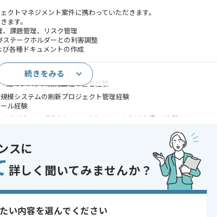
ジェクトマネジメント案件に携わっていただきます。
だきます。
理、課題管理、リスク管理
びステークホルダーとの利害調整
よび各種ドキュメントの作成
続きをみる
実務経験
の一連のシステム開発工程の管理経験
大規模システムの刷新プロジェクト管理経験
ロール経験
であれば申し込み可能なケースもございます！まずはお気軽にご相談ください！
コントロール
ンスに
システム
て
詳しく聞いてみませんか？
 , 30代活躍中 , 長期プロジェクト , 新技術に積極的 , 40代活躍中 , BtoB
たい内容を選んでください