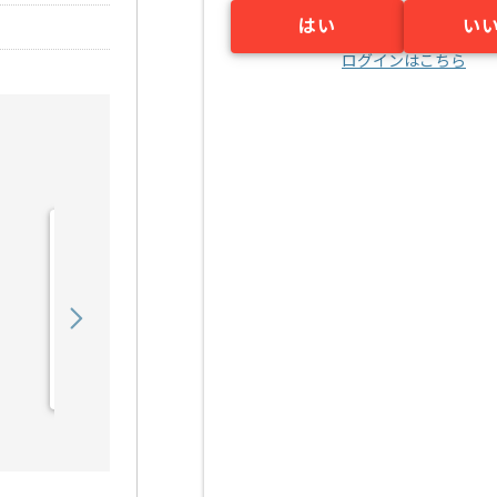
はい
い
ログインはこちら
【コンサル】精密加工企業
向けDX推進プロジェクト
の求人・案件
1,200,000
〜
円／月
業務委託
柏原（滋賀県）