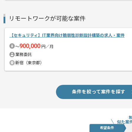
リモートワークが可能な案件
【セキュリティ】IT業界向け脆弱性診断設計構築の求人・案件
900,000
〜
円／月
業務委託
新宿（東京都）
条件を絞って案件を探す
似た案
希望条件