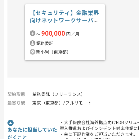
【セキュリティ】金融業界
向けネットワークサーバセ
キュリティガ...の求人・案
900,000
〜
円／月
件
業務委託
新小岩（東京都）
契約形態
業務委託（フリーランス）
最寄り駅
東京（東京都）/フルリモート
・大手保険会社海外拠点向けEDRソリ
導入推進およびインシデント対応作業に
あなたに担当していた
・主に下記作業をご担当いただきます。
だくこと