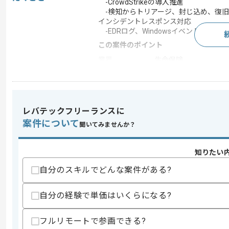
-CrowdStrikeの導入推進
-検知からトリアージ、封じ込め、復旧
インシデントレスポンス対応
-EDRログ、Windowsイベントログ
この案件のポイント
業界
生命保険
特徴
20代活躍中 , 30代活躍中
レバテックフリーランスに
求めるスキル
案件について
聞いてみませんか？
スキル
・EDR導入、運用経験
・インシデントレスポンスの実務経験
・EDRログ、Windowsイベントログ
知りたい
歓迎スキル
自分のスキルでどんな案件がある?
・CrowdStrikeに関する知見
・ビジネスレベルの英語力
自分の経験で単価はいくらになる?
スキルに不安がある方へ
上記に似た経験やスキルをお持ちであれば申
フルリモートで参画できる?