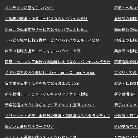
オンライン診療ならレバクリ
医療・ヘルス
介護職の転職・派遣サービスならレバウェル介護
看護師の転職
保育士の転職支援サービスならレバウェル保育士
医療技師の転
リハビリ職の転職支援サービスならレバウェルリハビリ
栄養士の転職
医師の転職支援サービスならレバウェル医師
薬剤師の転職
医療・ヘルスケア業界の課題解決支援ならレバウェル株式会社
医療看護介護の
メキシコでのお仕事探しはLeverages Career Mexico
アメリカでのお仕事
留学生が日本で仕事を探すなら帰国GO.com
就活・転職支
新卒就活エージェントならキャリアチケット就職
新卒就活無料
新卒就活スカウトならキャリアチケット就職スカウト
若手ハイキャ
フリーター・既卒・未経験の就職・再就職ならハタラクティブ
未経験・若手
障がい者雇用ならワークリア
M&A支援な
らくらく入退院支援システムならわんコネ
AI面接ならNAL