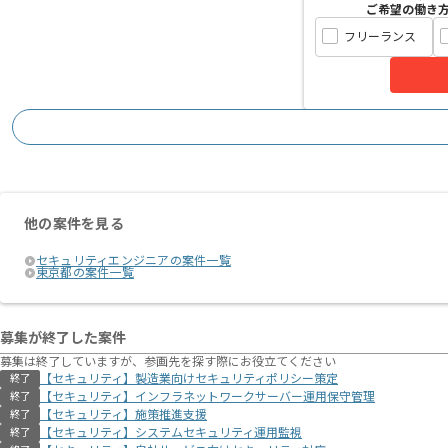
ご希望の働き
フリーランス
他の案件を見る
セキュリティエンジニアの案件一覧
東京都の案件一覧
募集が終了した案件
募集は終了していますが、参画先を探す際にお役立てください
【セキュリティ】製造業向けセキュリティポリシー策定
終了
【セキュリティ】インフラネットワークサーバー運用保守管理
終了
【セキュリティ】施策推進支援
終了
【セキュリティ】システムセキュリティ運用監視
終了