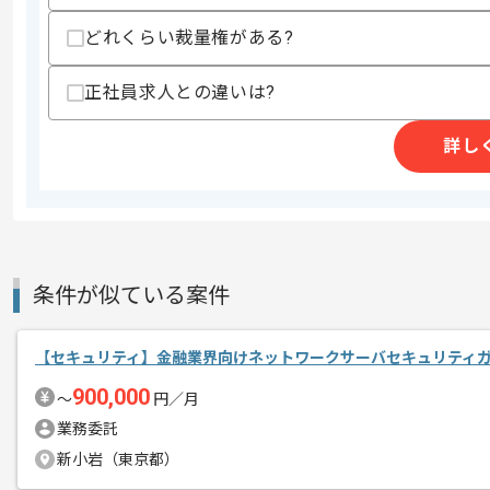
どれくらい裁量権がある?
商談回数
1回
正社員求人との違いは?
その他募集要項
募集人数
1人
作業開始日
2026/06/01
詳し
人材紹介事業、エンジニアリソース提供
エージェントからのコ
を展開している企業でございます。
メント
今回は保険業界向けCrowdStrike導
条件が似ている案件
に携わっていただきます。
【セキュリティ】金融業界向けネットワークサーバセキュリティ
セキュリティエンジニアとしての実務経
900,000
〜
円／月
業務委託
基本的にはフルリモートでの作業を見込
新小岩（東京都）