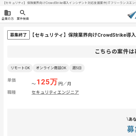
【セキュリティ】保険業界向けCrowdStrike導入インシデント対応支援案件| ITフリーランスエンジ
企業の方
案件検索
【セキュリティ】保険業界向けCrowdStrik
募集終了
こちらの案件は
リモートOK
オンライン商談OK
週5日
単価
125
万
〜
円／月
職種
セキュリティエンジニア
あ
募