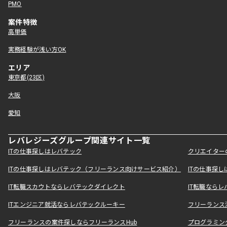
PMO
案件特徴
高単価
実務経験が浅い方OK
エリア
東京都(23区)
大阪
愛知
レバレジーズグループ関連サイト一覧
ITの仕事探しはレバテック
クリエイター
ITの仕事探しはレバテック（フリーランス向けサービス紹介）
ITの仕事探
IT転職スカウトならレバテックダイレクト
IT転職なら
ITエンジニア就活ならレバテックルーキー
フリーランス
フリーランスの案件探しならフリーランスHub
プログラミン