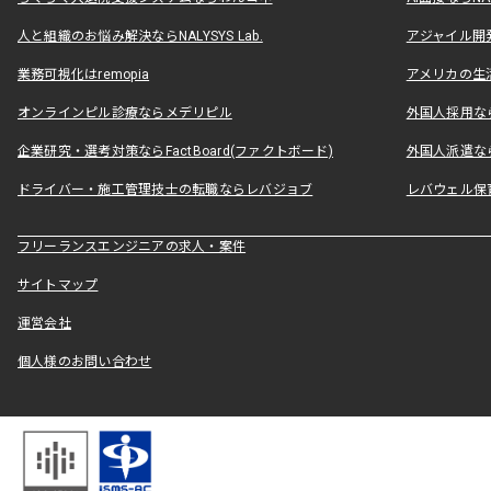
人と組織のお悩み解決ならNALYSYS Lab.
アジャイル開発なら
業務可視化はremopia
アメリカの生活
オンラインピル診療ならメデリピル
外国人採用ならLe
企業研究・選考対策ならFactBoard(ファクトボード)
外国人派遣なら
ドライバー・施工管理技士の転職ならレバジョブ
レバウェル保
フリーランスエンジニアの求人・案件
サイトマップ
運営会社
個人様のお問い合わせ