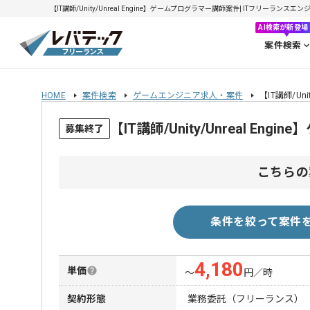
【IT講師/Unity/Unreal Engine】ゲームプログラマー講師案件| ITフリーランスエン
AI検索が新登場
案件検索
HOME
案件検索
ゲームエンジニア求人・案件
【IT講師/Un
【IT講師/Unity/Unreal 
募集終了
こちらの
条件を絞って案件
4,180
単価
〜
円／時
契約形態
業務委託（フリーランス）