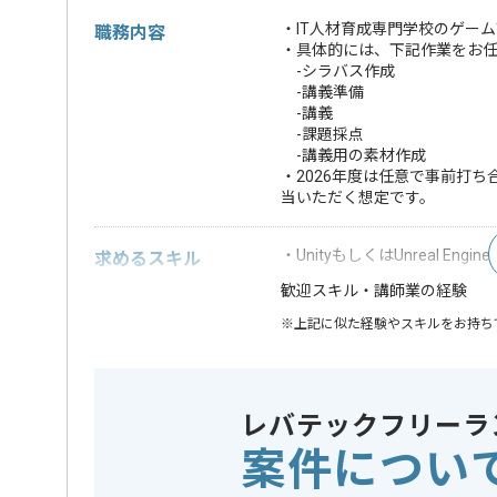
・IT人材育成専門学校のゲー
職務内容
・具体的には、下記作業をお
-シラバス作成
-講義準備
-講義
-課題採点
-講義用の素材作成
・2026年度は任意で事前打
当いただく想定です。
・UnityもしくはUnreal En
求めるスキル
・講師業の経験
歓迎スキル
※上記に似た経験やスキルをお持ち
業界
人材･教育
この案件のポイント
特徴
参画実績あ
レバテックフリーラ
迎
案件につい