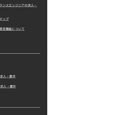
ランスエンジニアの求人・
マップ
限定機能について
の求人・案件
tの求人・案件