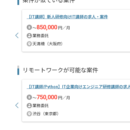
条件が似ている案件
【IT講師】新人研修向けIT講師の求人・案件
850,000
〜
円／月
業務委託
天満橋（大阪府）
リモートワークが可能な案件
【IT講師/Python】IT企業向けエンジニア研修講師の求
750,000
〜
円／月
業務委託
渋谷（東京都）