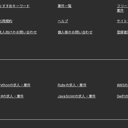
おすすめキーワード
案件一覧
フリー
案件
利用規約
ヘルプ
サイト
法人向けのお問い合わせ
個人様のお問い合わせ
登録者
Pythonの求人・案件
Rubyの求人・案件
AWS
C#の求人・案件
JavaScriptの求人・案件
Swif