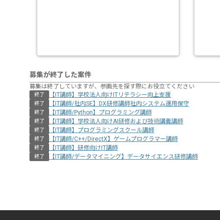
募集が終了した案件
募集は終了していますが、参画先を探す際にお役立てください
【IT講師】学校法人向けITリテラシー向上支援
終了
【IT講師/社内SE】DX研修講師社内システム運用保守
終了
【IT講師/Python】プログラミング講師
終了
【IT講師】学校法人向けAI研修および技術講義講師
終了
【IT講師】プログラミングスクール講師
終了
【IT講師/C++/DirectX】ゲームプログラマー講師
終了
【IT講師】研修向けIT講師
終了
【IT講師/データマイニング】データサイエンス研修講師
終了