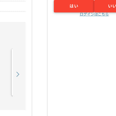
はい
い
ログインはこちら
【IT講師】プログラミング
講師の求人・案件
4,680
〜
円／時
業務委託
神戸（兵庫県）