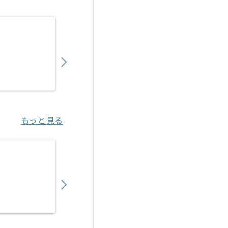
【IT講師】プログラミング講師の求人・案件
4,680
〜
円／時
業務委託
神戸（兵庫県）
もっと見る
【IT講師/Java】IT企業向けエンジニア研修
750,000
〜
円／月
業務委託
渋谷（東京都）