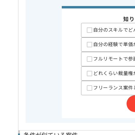
担当者より
基本的に常駐での作業を想定しております。
知り
※対応いただくコマ数は要相談ですが、週に1日～2日
自分のスキルでど
全国に70校ある大手法人グループの専門学校での講師
業界で活躍できる土台をしっかりと育てていく教育コ
自分の経験で単価
レバテックの実績がある企業の案件でございます。
フルリモートで参
IT人材育成に貢献してくださる方を募集しております。
講師経験をしたい方にオススメの案件です。
どれくらい裁量権
フリーランス案件