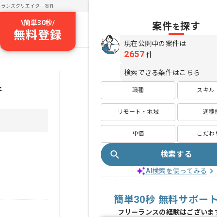
ーランスクリエイター案件
\
簡単30秒
/
案件
探す
を
無料登録
現在公開中の案件は
2657
件
検索できる条件はこちら
件
職種
スキル
リモート・地域
週稼
単価
こだわ
検索する
AI検索を使ってみる
簡単30秒 無料サポー
フリーランスの経験はございま