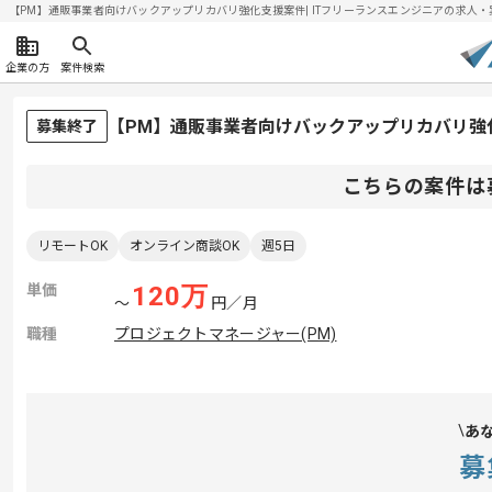
【PM】通販事業者向けバックアップリカバリ強化支援案件| ITフリーランスエンジニアの求人・案件(2
企業の方
案件検索
【PM】通販事業者向けバックアップリカバリ強
募集終了
こちらの案件は
リモートOK
オンライン商談OK
週5日
単価
120
万
〜
円／月
職種
プロジェクトマネージャー(PM)
あ
募