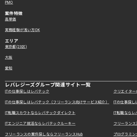
PMO
案件特徴
高単価
実務経験が浅い方OK
エリア
東京都(23区)
大阪
愛知
レバレジーズグループ関連サイト一覧
ITの仕事探しはレバテック
クリエイター
ITの仕事探しはレバテック（フリーランス向けサービス紹介）
ITの仕事探
IT転職スカウトならレバテックダイレクト
IT転職なら
ITエンジニア就活ならレバテックルーキー
フリーランス
フリーランスの案件探しならフリーランスHub
プログラミン