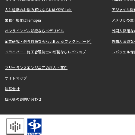
人と組織のお悩み解決ならNALYSYS Lab.
アジャイル開発なら
業務可視化はremopia
アメリカの生活
オンラインピル診療ならメデリピル
外国人採用ならLe
企業研究・選考対策ならFactBoard(ファクトボード)
外国人派遣なら
ドライバー・施工管理技士の転職ならレバジョブ
レバウェル保
フリーランスエンジニアの求人・案件
サイトマップ
運営会社
個人様のお問い合わせ