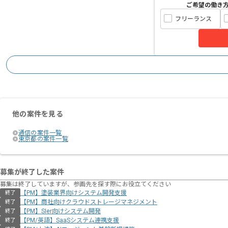
ご希望の働き
フリーランス
他の案件を見る
通信の案件一覧
東京都の案件一覧
募集が終了した案件
募集は終了していますが、参画先を探す際にお役立てください
【PM】塗装業界向けシステム開発支援
終了
【PM】商社向けクラウドストレージマネジメント
終了
【PM】SIer向けシステム開発
終了
【PM/英語】SaaSシステム連携支援
終了