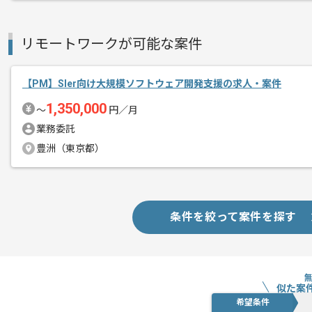
基本的には一部リモート作業を見込んで
リモートワークが可能な案件
【PM】Sler向け大規模ソフトウェア開発支援の求人・案件
1,350,000
〜
円／月
業務委託
豊洲（東京都）
条件を絞って案件を探す
似た案
希望条件