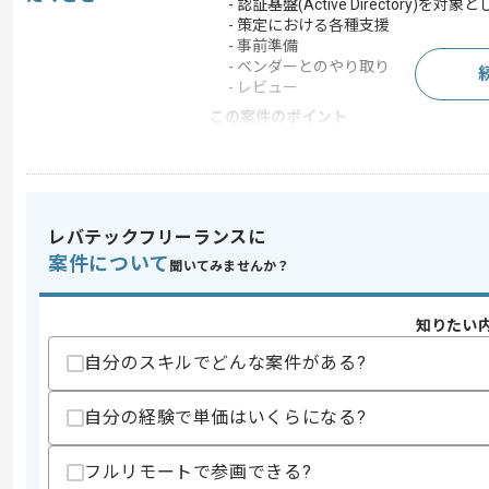
- 認証基盤(Active Directory)
- 策定における各種支援
- 事前準備
- ベンダーとのやり取り
- レビュー
この案件のポイント
業界
通信
業務内容
ベンダーコントロール
特徴
参画実績あり , 20代活躍
レバテックフリーランスに
案件について
聞いてみませんか？
求めるスキル
スキル
知りたい
・オンプレミス機器の導入とAWS EC2
・バックアップ製品の導入またはバック
自分のスキルでどんな案件がある?
・ベンダーとの打ち合わせ経験
・ベンダー成果物に対して技術的観点か
自分の経験で単価はいくらになる?
スキルに不安がある方へ
上記に似た経験やスキルをお持ちであれば申
フルリモートで参画できる?