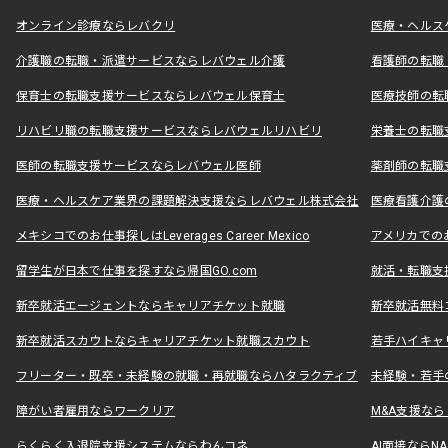
オンライン診療ならレバクリ
医療・ヘルス
介護職の転職・派遣サービスならレバウェル介護
看護師の転職
保育士の転職支援サービスならレバウェル保育士
医療技師の転
リハビリ職の転職支援サービスならレバウェルリハビリ
栄養士の転職
医師の転職支援サービスならレバウェル医師
薬剤師の転職
医療・ヘルスケア業界の課題解決支援ならレバウェル株式会社
医療看護介護の
メキシコでのお仕事探しはLeverages Career Mexico
アメリカでのお仕事
留学生が日本で仕事を探すなら帰国GO.com
就活・転職支
新卒就活エージェントならキャリアチケット就職
新卒就活無料
新卒就活スカウトならキャリアチケット就職スカウト
若手ハイキャ
フリーター・既卒・未経験の就職・再就職ならハタラクティブ
未経験・若手
障がい者雇用ならワークリア
M&A支援な
らくらく入退院支援システムならわんコネ
AI面接ならNAL