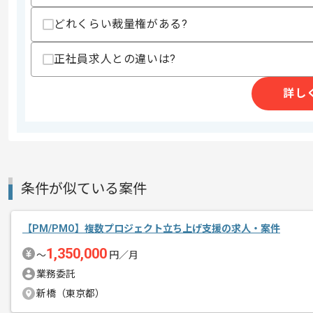
どれくらい裁量権がある?
商談回数
2回
その他募集要項
正社員求人との違いは?
募集人数
1人
作業開始日
2026/07/01
詳し
レバテックでの実績がある企業の案件で
エージェントからのコ
メント
PMの経験を活かすことができます。
条件が似ている案件
複数案件を保有している企業ですので、
ご経験と実績に応じて別案件のご提案も
【PM/PMO】複数プロジェクト立ち上げ支援の求人・案件
新しいアイディアや技術を積極的に導入
1,350,000
〜
円／月
経験豊富なメンバーと成長が出来る環境
業務委託
スキルアップされたい方、長期的に参画
新橋（東京都）