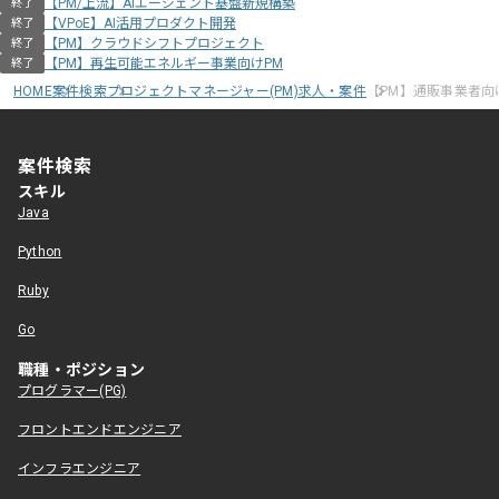
【PM/上流】AIエージェント基盤新規構築
終了
【VPoE】AI活用プロダクト開発
終了
【PM】クラウドシフトプロジェクト
終了
【PM】再生可能エネルギー事業向けPM
終了
HOME
案件検索
プロジェクトマネージャー(PM)求人・案件
【PM】通販事業者
案件検索
スキル
Java
Python
Ruby
Go
職種・ポジション
プログラマー(PG)
フロントエンドエンジニア
インフラエンジニア