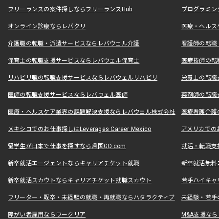
フリーランスの案件探しならフリーランスHub
プログラミン
オンライン診療ならレバクリ
医療・ヘルス
介護職の転職・派遣サービスならレバウェル介護
看護師の転職
保育士の転職支援サービスならレバウェル保育士
医療技師の転
リハビリ職の転職支援サービスならレバウェルリハビリ
栄養士の転職
医師の転職支援サービスならレバウェル医師
薬剤師の転職
医療・ヘルスケア業界の課題解決支援ならレバウェル株式会社
医療看護介護の
メキシコでのお仕事探しはLeverages Career Mexico
アメリカでのお仕事
留学生が日本で仕事を探すなら帰国GO.com
就活・転職支
新卒就活エージェントならキャリアチケット就職
新卒就活無料
新卒就活スカウトならキャリアチケット就職スカウト
若手ハイキャ
フリーター・既卒・未経験の就職・再就職ならハタラクティブ
未経験・若手
障がい者雇用ならワークリア
M&A支援な