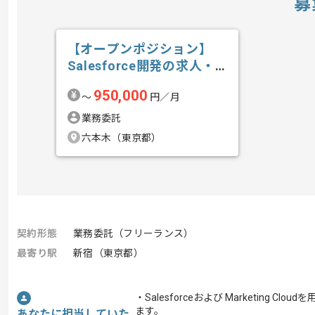
募
【オープンポジション】
Salesforce開発の求人・
案件
950,000
〜
円／月
業務委託
六本木（東京都）
契約形態
業務委託（フリーランス）
最寄り駅
新宿（東京都）
・Salesforceおよび Marketin
ます。
あなたに担当していた