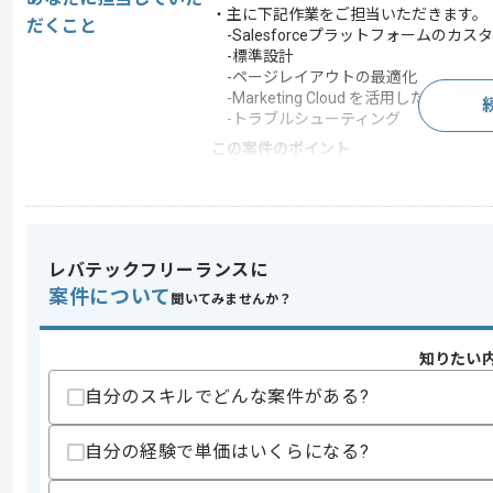
・主に下記作業をご担当いただきます。
だくこと
-Salesforceプラットフォームのカス
-標準設計
-ページレイアウトの最適化
-Marketing Cloud を活用した施策の実
-トラブルシューティング
この案件のポイント
業務内容
追加開発 , チューニン
特徴
参画実績あり , 20代活
レバテックフリーランスに
案件について
求めるスキル
聞いてみませんか？
スキル
・Salesforce管理及び設定実務経験(2年
・Salesforce Marketing Cloudの実務
知りたい
スキルに不安がある方へ
自分のスキルでどんな案件がある?
上記に似た経験やスキルをお持ちであれば申
自分の経験で単価はいくらになる?