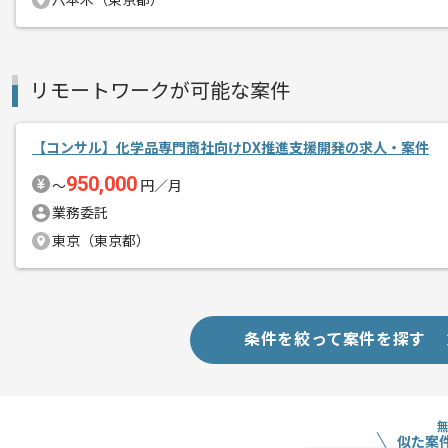
六本木（東京都）
プロジェクトは長期を想定しており、
中長期的に腰をすえての
参画を希望される方にはお勧めの案件と
リモートワークが可能な案件
【コンサル】化学品専門商社向けDX推進支援開発の求人・案件
950,000
〜
円／月
業務委託
東京（東京都）
条件を絞って案件を探す
似た案