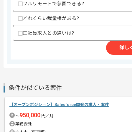
フルリモートで参画できる?
精算条件
精算・お支払い
精算基準時間
56時間〜72時間
どれくらい裁量権がある?
支払いサイト
15日
正社員求人との違いは?
詳し
商談回数
1回
その他募集要項
募集人数
1人
作業開始日
2026/07/01
条件が似ている案件
会員制リゾート事業、ホテル、旅館運営
エージェントからのコ
コンサルティング事業をおこなう企業で
メント
【オープンポジション】Salesforce開発の求人・案件
今回は宿泊施設運営企業向けシステム運
950,000
〜
円／月
Salesforceエンジニアのご経験を活
業務委託