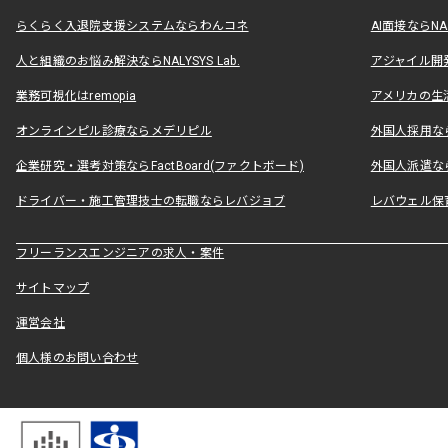
らくらく入退院支援システムならわんコネ
AI面接ならNAL
人と組織のお悩み解決ならNALYSYS Lab.
アジャイル開発なら
業務可視化はremopia
アメリカの生活
オンラインピル診療ならメデリピル
外国人採用ならLe
企業研究・選考対策ならFactBoard(ファクトボード)
外国人派遣なら
ドライバー・施工管理技士の転職ならレバジョブ
レバウェル保
フリーランスエンジニアの求人・案件
サイトマップ
運営会社
個人様のお問い合わせ