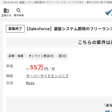
【Salesforce】基盤システム開発案件| ITフリーランスエンジニアの求人・案件(2026/08/07更新
企業の方
案件検索
【Salesforce】基盤システム開発のフリーラ
募集終了
こちらの案件は
副業・複業
オンライン商談OK
週2日
単価
55
万
〜
円／月
職種
サーバーサイドエンジニア
言語
Apex
あ