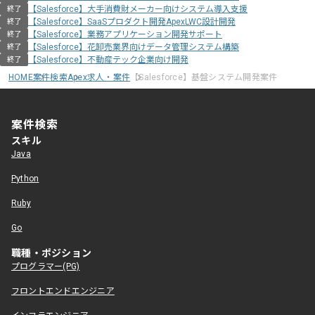
【Salesforce】大手消費財メーカー向けシステム導入支援
終了
【Salesforce】SaaSプロダクト開発ApexLWC設計開発
終了
【Salesforce】業務アプリケーション開発サポート
終了
【Salesforce】花卸売業界向けデータ管理システム構築
終了
【Salesforce】不動産テック企業向け開発
終了
HOME
案件検索
Apex求人・案件
【Salesforce】基盤システム開発案件
案件検索
スキル
Java
Python
Ruby
Go
職種・ポジション
プログラマー(PG)
フロントエンドエンジニア