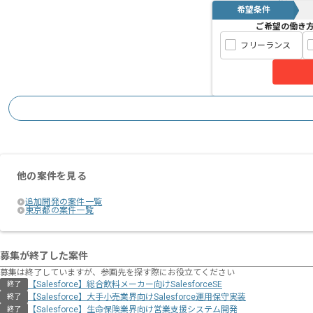
希望条件
ご希望の働き
フリーランス
他の案件を見る
追加開発の案件一覧
東京都の案件一覧
募集が終了した案件
募集は終了していますが、参画先を探す際にお役立てください
【Salesforce】総合飲料メーカー向けSalesforceSE
終了
【Salesforce】大手小売業界向けSalesforce運用保守実装
終了
【Salesforce】生命保険業界向け営業支援システム開発
終了