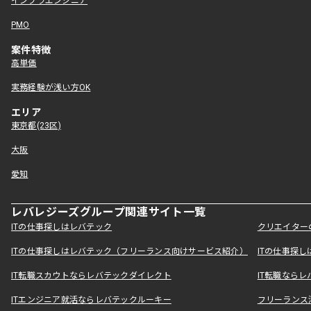
インフラエンジニア
PMO
案件特徴
高単価
実務経験が浅い方OK
エリア
東京都(23区)
大阪
愛知
レバレジーズグループ関連サイト一覧
ITの仕事探しはレバテック
クリエイター
ITの仕事探しはレバテック（フリーランス向けサービス紹介）
ITの仕事探
IT転職スカウトならレバテックダイレクト
IT転職なら
ITエンジニア就活ならレバテックルーキー
フリーランス