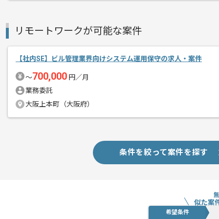
リモートワークが可能な案件
【社内SE】ビル管理業界向けシステム運用保守の求人・案件
700,000
〜
円／月
業務委託
大阪上本町（大阪府）
条件を絞って案件を探す
似た案
希望条件