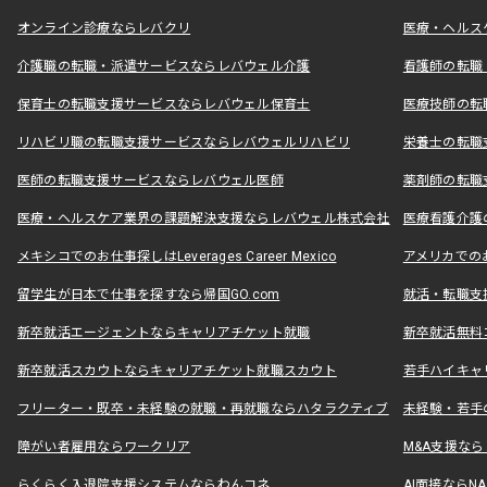
オンライン診療ならレバクリ
医療・ヘルス
介護職の転職・派遣サービスならレバウェル介護
看護師の転職
保育士の転職支援サービスならレバウェル保育士
医療技師の転
リハビリ職の転職支援サービスならレバウェルリハビリ
栄養士の転職
医師の転職支援サービスならレバウェル医師
薬剤師の転職
医療・ヘルスケア業界の課題解決支援ならレバウェル株式会社
医療看護介護の
メキシコでのお仕事探しはLeverages Career Mexico
アメリカでのお仕事
留学生が日本で仕事を探すなら帰国GO.com
就活・転職支
新卒就活エージェントならキャリアチケット就職
新卒就活無料
新卒就活スカウトならキャリアチケット就職スカウト
若手ハイキャ
フリーター・既卒・未経験の就職・再就職ならハタラクティブ
未経験・若手
障がい者雇用ならワークリア
M&A支援な
らくらく入退院支援システムならわんコネ
AI面接ならNAL