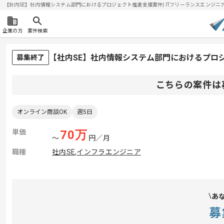
【社内SE】社内情報システム部門におけるプロジェクト推進支援案件| ITフリーランスエンジニアの求
企業の方
案件検索
【社内SE】社内情報システム部門におけるプロ
募集終了
こちらの案件は
オンライン商談OK
週5日
単価
70
万
〜
円／月
職種
社内SE
,
インフラエンジニア
あ
募