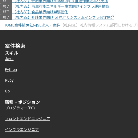
【社内SE】金融業界向けM365Copilot推進作業効率化支援
終了
【社内SE】再生可能エネルギー事業向けインフラ運用構築
終了
【社内SE】食品業界向けAI駆動化
終了
【社内SE】介護業界向けIoT見守りシステムインフラ保守開発
終了
HOME
案件検索
社内SE求人・案件
【社内SE】社内情報システム部門におけるプ
案件検索
スキル
Java
Python
Ruby
Go
職種・ポジション
プログラマー(PG)
フロントエンドエンジニア
インフラエンジニア