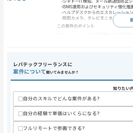
-シャドーIT検知、メール誤送信防止
-ISMS運用およびセキュリティ強化推
-ヘルプデスクからのエスカレーショ
-防犯カメラ、テレビモニター設置等の
この案件のポイント
特徴
20代活躍中 , 30代活躍中
求めるスキル
レバテックフリーランスに
スキル
・ネットワークおよびセキュリティ環境
案件について
・ISMSに関する知見または運用実務経
聞いてみませんか？
歓迎スキル
・社内情報システム部門での実務経験
知りたい
自分のスキルでどんな案件がある?
スキルに不安がある方へ
上記に似た経験やスキルをお持ちであれば申
自分の経験で単価はいくらになる?
フルリモートで参画できる?
商談回数
1回