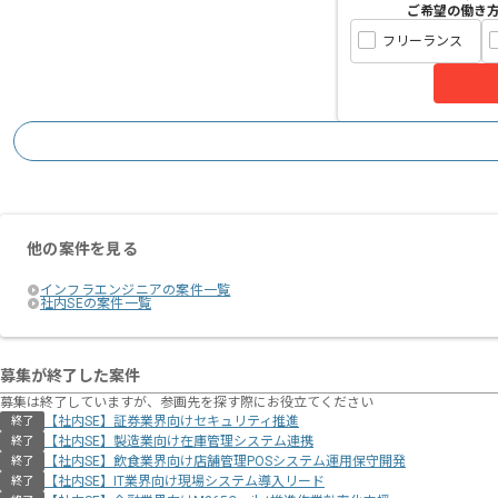
ご希望の働き
フリーランス
他の案件を見る
インフラエンジニアの案件一覧
社内SEの案件一覧
募集が終了した案件
募集は終了していますが、参画先を探す際にお役立てください
【社内SE】証券業界向けセキュリティ推進
終了
【社内SE】製造業向け在庫管理システム連携
終了
【社内SE】飲食業界向け店舗管理POSシステム運用保守開発
終了
【社内SE】IT業界向け現場システム導入リード
終了