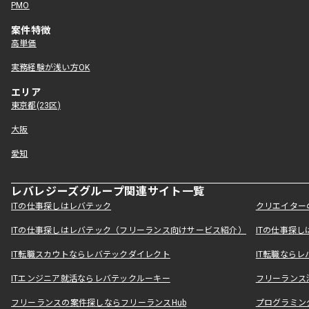
PMO
案件特徴
高単価
実務経験が浅い方OK
エリア
東京都(23区)
大阪
愛知
レバレジーズグループ関連サイト一覧
ITの仕事探しはレバテック
クリエイター
ITの仕事探しはレバテック（フリーランス向けサービス紹介）
ITの仕事探
IT転職スカウトならレバテックダイレクト
IT転職なら
ITエンジニア就活ならレバテックルーキー
フリーランス
フリーランスの案件探しならフリーランスHub
プログラミン