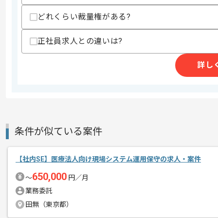
その他募集要項
募集人数
1人
どれくらい裁量権がある?
作業開始日
2026/05/26
正社員求人との違いは?
詳し
収益不動産を核とした資産形成コンサル
エージェントからのコ
を展開している企業でございます。
メント
今回は社内情報システム部門におけるプ
に携わっていただきます。
条件が似ている案件
社内SEとしての実務経験を活かしたい
【社内SE】医療法人向け現場システム運用保守の求人・案件
基本的には常駐での作業を見込んでおり
650,000
〜
円／月
チームでの開発が得意な方にマッチしま
業務委託
田無（東京都）