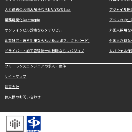
人と組織のお悩み解決ならNALYSYS Lab.
アジャイル開発なら
業務可視化はremopia
アメリカの生活
オンラインピル診療ならメデリピル
外国人採用ならLe
企業研究・選考対策ならFactBoard(ファクトボード)
外国人派遣なら
ドライバー・施工管理技士の転職ならレバジョブ
レバウェル保
フリーランスエンジニアの求人・案件
サイトマップ
運営会社
個人様のお問い合わせ