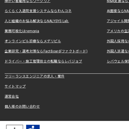
障がい者雇用ならワークリア
M&A支援な
らくらく入退院支援システムならわんコネ
AI面接ならNAL
人と組織のお悩み解決ならNALYSYS Lab.
アジャイル開発なら
業務可視化はremopia
アメリカの生活
オンラインピル診療ならメデリピル
外国人採用ならLe
企業研究・選考対策ならFactBoard(ファクトボード)
外国人派遣なら
ドライバー・施工管理技士の転職ならレバジョブ
レバウェル保
フリーランスエンジニアの求人・案件
サイトマップ
運営会社
個人様のお問い合わせ