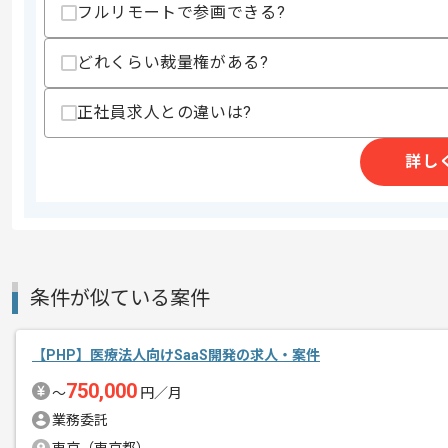
スキルに不安がある方へ
フルリモートで参画できる?
上記に似た経験やスキルをお持ちであれば申
どれくらい裁量権がある?
正社員求人との違いは?
商談回数
1回
その他募集要項
募集人数
1人
詳し
作業開始日
2026/05/27
クリエイティブ事業、メディア事業等を
エージェントからのコ
今回はWebサイト制作会社向けカードシ
条件が似ている案件
メント
に携わっていただきます。
【PHP】医療法人向けSaaS開発の求人・案件
PHPを用いた開発経験を活かしたい方に
750,000
〜
円／月
業務委託
基本的には常駐での作業を見込んでおり