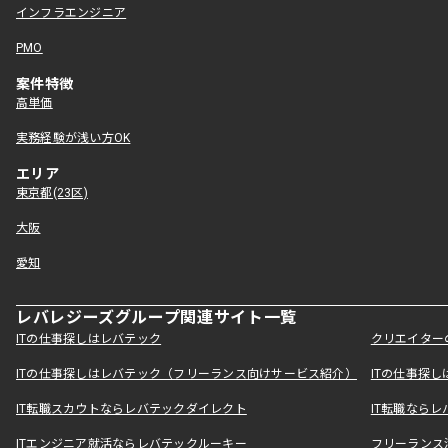
インフラエンジニア
PMO
案件特徴
高単価
実務経験が浅い方OK
エリア
東京都(23区)
大阪
愛知
レバレジーズグループ関連サイト一覧
ITの仕事探しはレバテック
クリエイター
ITの仕事探しはレバテック（フリーランス向けサービス紹介）
ITの仕事探
IT転職スカウトならレバテックダイレクト
IT転職なら
ITエンジニア就活ならレバテックルーキー
フリーランス