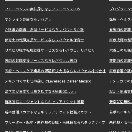
フリーランスの案件探しならフリーランスHub
プログラミン
オンライン診療ならレバクリ
医療・ヘルス
介護職の転職・派遣サービスならレバウェル介護
看護師の転職
保育士の転職支援サービスならレバウェル保育士
医療技師の転
リハビリ職の転職支援サービスならレバウェルリハビリ
栄養士の転職
医師の転職支援サービスならレバウェル医師
薬剤師の転職
医療・ヘルスケア業界の課題解決支援ならレバウェル株式会社
医療看護介護の
メキシコでのお仕事探しはLeverages Career Mexico
アメリカでのお仕事
留学生が日本で仕事を探すなら帰国GO.com
就活・転職支
新卒就活エージェントならキャリアチケット就職
新卒就活無料
新卒就活スカウトならキャリアチケット就職スカウト
若手ハイキャ
フリーター・既卒・未経験の就職・再就職ならハタラクティブ
未経験・若手