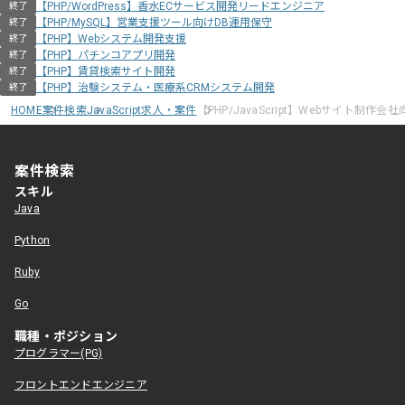
【PHP/WordPress】香水ECサービス開発リードエンジニア
終了
【PHP/MySQL】営業支援ツール向けDB運用保守
終了
【PHP】Webシステム開発支援
終了
【PHP】パチンコアプリ開発
終了
【PHP】賃貸検索サイト開発
終了
【PHP】治験システム・医療系CRMシステム開発
終了
HOME
案件検索
JavaScript求人・案件
【PHP/JavaScript】Webサイト制
案件検索
スキル
Java
Python
Ruby
Go
職種・ポジション
プログラマー(PG)
フロントエンドエンジニア