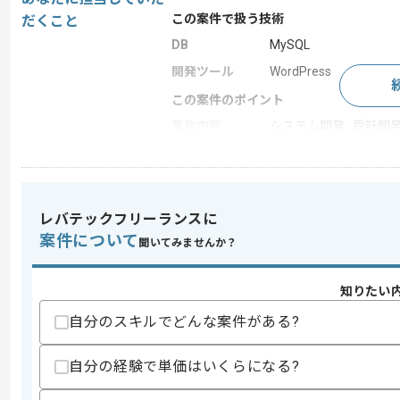
この案件で扱う技術
だくこと
DB
MySQL
開発ツール
WordPress
この案件のポイント
業務内容
システム開発 , 受託開
担当領域/システ
Webサイト
ム
特徴
20代活躍中 , 30代活躍
レバテックフリーランスに
案件について
聞いてみませんか？
求めるスキル
スキル
・PHP、JavaScript、MySQLを用いた
知りたい
・Webサイト制作経験
自分のスキルでどんな案件がある?
歓迎スキル
・WordPressを用いた実務経験
自分の経験で単価はいくらになる?
・PHPフレームワークを用いた開発経験