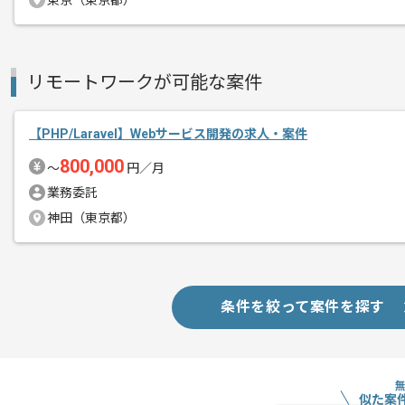
東京（東京都）
チームでの開発が得意な方にマッチしま
リモートワークが可能な案件
【PHP/Laravel】Webサービス開発の求人・案件
800,000
〜
円／月
業務委託
神田（東京都）
条件を絞って案件を探す
似た案