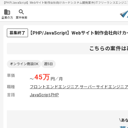
【PHP/JavaScript】Webサイト制作会社向けカードシステム開発案件| ITフリーランスエンジニア
企業の方
案件検索
【PHP/JavaScript】Webサイト制作会
募集終了
こちらの案件は
オンライン商談OK
週5日
単価
45
万
〜
円／月
職種
フロントエンドエンジニア
,
サーバーサイドエンジニ
言語
JavaScript
,
PHP
あ