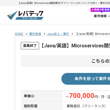
【Java/英語】Microservices開発案件| ITフリーランスエンジニアの求人・案件(2026
AI検索が新登場
案件検索
HOME
案件検索
Java求人・案件
【Java/英語】Microser
【Java/英語】Microservi
募集終了
こちらの
条件を絞って案件
700,000
単価
〜
円／月
（
契約形態
業務委託（フリーランス）