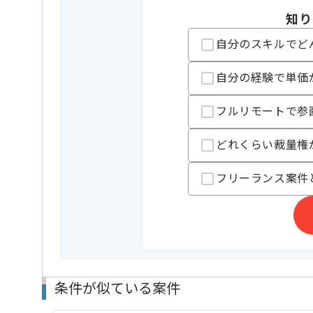
特徴
20代活躍中
知り
的
自分のスキルでど
担当者より
自分の経験で単価
高還元SES事業、ITフリーランスエージェント事業等
フルリモートで参
レバテックの実績がある企業の案件でございます
今回はMicroservices開発案件に携わっていただきます
どれくらい裁量権
Javaを用いた開発経験を活かしたい方にお勧めです。
フリーランス案件
基本的には常駐での作業を見込んでおります。
チームでの開発が得意な方にマッチします。
条件が似ている案件