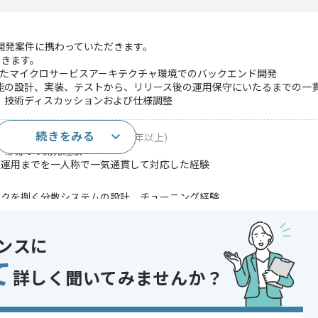
ices開発案件に携わっていただきます。
だきます。
ootを用いたマイクロサービスアーキテクチャ環境でのバックエンド開発
能の設計、実装、テストから、リリース後の運用保守にいたるまでの一
、技術ディスカッションおよび仕様調整
続きをみる
用いたバックエンド開発の実務経験(7年以上)
ラウド環境での開発経験
、運用までを一人称で一気通貫して対応した経験
ックを捌く分散システムの設計、チューニング経験
用いた開発、運用知見
であれば申し込み可能なケースもございます！まずはお気軽にご相談ください！
ンスに
て
ot
詳しく聞いてみませんか？
イド開発 , 受託開発