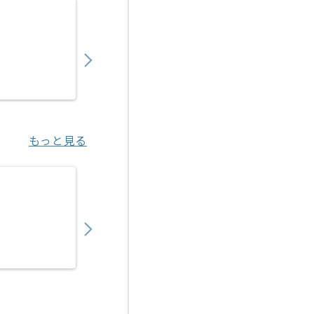
【Java】建設業向け販売管理システム開発の
550,000
〜
円／月
業務委託
錦糸町（東京都）
もっと見る
【Java/Vue.js】官公庁向け医療系システム
550,000
〜
円／月
業務委託
新橋（東京都）