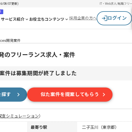
/08/07更新)
IT・Web求人/転職
フリ
！
ログイン
採用企業の方へ
サービス紹介
お役立ちコンテンツ
vices開発案件
ces開発のフリーランス求人・案件
案件は募集期間が終了しました
を探す
似た案件を提案してもらう
収支シミュレーション
）
最寄り駅
二子玉川（東京都）