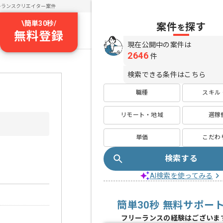
ーランスクリエイター案件
\
簡単30秒
/
案件
探す
を
無料登録
現在公開中の案件は
2646
件
検索できる条件はこちら
職種
スキル
リモート・地域
週稼
単価
こだわ
検索する
AI検索を使ってみる
簡単30秒 無料サポー
フリーランスの経験はございま