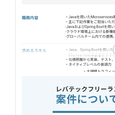
・Javaを用いたMicroserv
職務内容
・主に下記作業をご担当いた
-JavaおよびSpring B
-クラウド環境上における新機
-グローバルチーム内での連携
・Java、Spring Bootを
求めるスキル
・Microservicesおよびク
・仕様把握から実装、テスト
・ネイティブレベルの英語力
・大規模トラフィ
歓迎スキル
・コンテナ技術を
※上記に似た経験やスキルをお持ち
レバテックフリーラ
案件につい
フレームワーク
この案件で扱う技術
Spring Bo
業務内容
サーバーサ
この案件のポイント