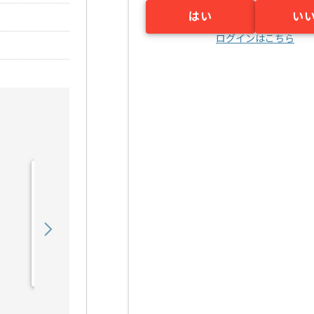
はい
い
ログインはこちら
【Java】建設業向け販売
管理システム開発の求人・
案件
550,000
〜
円／月
業務委託
錦糸町（東京都）