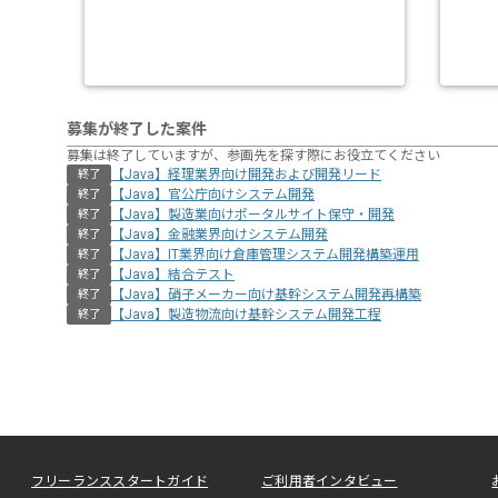
募集が終了した案件
募集は終了していますが、参画先を探す際にお役立てください
【Java】経理業界向け開発および開発リード
終了
【Java】官公庁向けシステム開発
終了
【Java】製造業向けポータルサイト保守・開発
終了
【Java】金融業界向けシステム開発
終了
【Java】IT業界向け倉庫管理システム開発構築運用
終了
【Java】結合テスト
終了
【Java】硝子メーカー向け基幹システム開発再構築
終了
【Java】製造物流向け基幹システム開発工程
終了
フリーランススタートガイド
ご利用者インタビュー