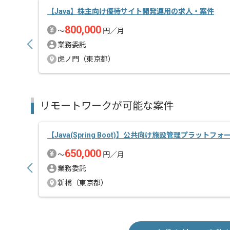
【Java】株主向け優待サイト開発運用の求人・案件
800,000
〜
円／月
業務委託
虎ノ門（東京都）
リモートワークが可能な案件
【Java(Spring Boot)】公共向け施設管理プラットフォ
650,000
〜
円／月
業務委託
新橋（東京都）