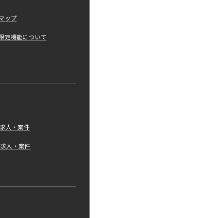
マップ
限定機能について
の求人・案件
tの求人・案件