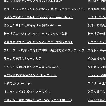
医師の転職支援サービスならレバウェル医師
薬剤師の転職
医療・ヘルスケア業界の課題解決支援ならレバウェル株式会社
医療看護介護の
メキシコでのお仕事探しはLeverages Career Mexico
アメリカでのお仕事
留学生が日本で仕事を探すなら帰国GO.com
就活・転職支
新卒就活エージェントならキャリアチケット就職
新卒就活無料
新卒就活スカウトならキャリアチケット就職スカウト
若手ハイキャ
フリーター・既卒・未経験の就職・再就職ならハタラクティブ
未経験・若手
障がい者雇用ならワークリア
M&A支援な
らくらく入退院支援システムならわんコネ
AI面接ならNAL
人と組織のお悩み解決ならNALYSYS Lab.
アジャイル開発なら
業務可視化はremopia
アメリカの生活
オンラインピル診療ならメデリピル
外国人採用ならLe
企業研究・選考対策ならFactBoard(ファクトボード)
外国人派遣なら