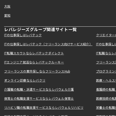
大阪
愛知
レバレジーズグループ関連サイト一覧
ITの仕事探しはレバテック
クリエイター
ITの仕事探しはレバテック（フリーランス向けサービス紹介）
ITの仕事探
IT転職スカウトならレバテックダイレクト
IT転職なら
ITエンジニア就活ならレバテックルーキー
フリーランス
フリーランスの案件探しならフリーランスHub
プログラミン
オンライン診療ならレバクリ
医療・ヘルス
介護職の転職・派遣サービスならレバウェル介護
看護師の転職
保育士の転職支援サービスならレバウェル保育士
医療技師の転
リハビリ職の転職支援サービスならレバウェルリハビリ
栄養士の転職