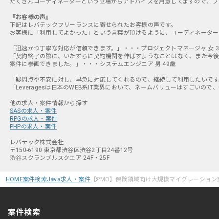
たくさんコーディネーターという立場からアドバイスを用意してますので、フ
『お客様の声』
下記はレバテックフリーランスに寄せられたお客様の声です。
お客様に「利用してよかった」という言葉が頂けるように、コーディネーター
「迅速かつ丁寧な対応が信頼できます。」・・・プロジェクトマネージャ 女 3
「契約終了の際に、いたずらに契約機関を伸ばすようなことはなく、また今後
案件に参画できました。」・・・システムエンジニア 男 49歳
「疑問点や不安に対し、早急に対応してくれるので、継続して利用したいです。
「Leveragesは日本のWEB系IT業界において、ネームバリューはすごいので
SASの求人・案件
RPGの求人・案件
PHPの求人・案件
レバテック株式会社
〒150-6190 東京都渋谷区渋谷2丁目24番12号
渋谷スクランブルスクエア 24F・25F
HOME
案件検索
Java求人・案件
【PMO】保険領域向け大規模マイグレーション
案件検索