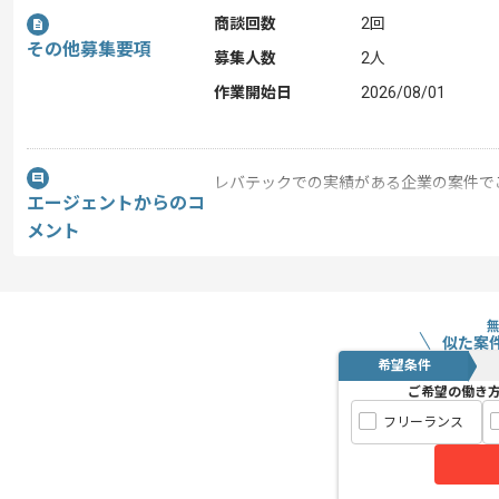
商談回数
2回
その他募集要項
募集人数
2人
作業開始日
2026/08/01
レバテックでの実績がある企業の案件で
エージェントからのコ
メント
PMOの経験を活かすことができます。
複数案件を保有している企業ですので、
ご経験と実績に応じて別案件のご提案も
新しいアイディアや技術を積極的に導入
似た案
希望条件
経験豊富なメンバーと成長が出来る環境
ご希望の働き
スキルアップされたい方、長期的に参画
フリーランス