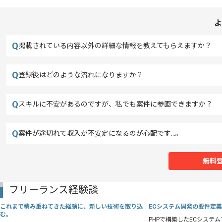
よ
Q
掲載されている内容以外の詳細な情報を教えてもらえますか？
Q
登録後はどのような流れになりますか？
Q
スキルに不安があるのですが、私でも案件に参画できますか？
Q
案件が途切れて収入が不安定になるのが心配です…。
無料
フリーランス経験談
これまで積み重ねてきた経験に、新しい技術を取り込
ECシステム開発の要件定
む。
PHPで構築したECシステ