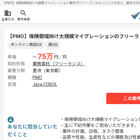
【PMO】保険領域向け大規模マイグレーション案件| ITフリーランスエンジニアの求人・案件(2026/
企業の方
案件検索
【PMO】保険領域向け大規模マイグレーションのフリーラ
オンライン商談OK
週5日
75
万
単価
〜
円／月
契約形態
業務委託（フリーランス）
最寄り駅
豊洲（東京都）
職種
PMO
言語
Java
,
COBOL
この案
・保険領域向け大規模マイグレーション
・主に下記作業をご担当いただきます。
あなたに担当していた
- 案件の計画、日程、タスク管理
だくこと
- 品質や性能、生産性などの課題及び性