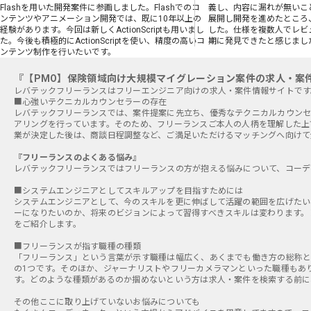
Flashを用いた開発案件に参画しました。Flashでのコ
義し、内容に漏れが無いこ
ンテンツやアニメーション開発では、既に10年以上の
展開し開発を進めたところ
経験があります。今回は新しくActionScriptも用いまし
した。仕様を複数人でレビ
た。今後も積極的にActionScriptを使い、精度の高いコ
期に発見できたと感じまし
ンテンツ制作を行いたいです。
『【PMO】保険領域向け大規模マイグレーション案件の求人・案
■心強いテクニカルカウンセラーの存在
レバテックフリーランスでは、案件提案に先立ち、優秀なテクニカルカウンセ
アリングを行っています。そのため、フリーランスご本人の人柄を理解した上
業が決定した後は、商談日程調整など、ご満足いただけるマッチングへ向けて
『フリーランスのよくある悩み』
レバテックフリーランスではフリーランスの方が抱える悩みについて、コーデ
■システムエンジニアとしてスキルアップを目指すためには
システムエンジニアとして、今のスキルを更に伸ばして活躍の範囲を広げたい
ーになりたいのか、将来のビジョンによって習得すべきスキルは変わります。
をご紹介します。
■フリーランスが指す職種の種類
「フリーランス」という言葉が示す職種は幅広く、あくまでも働き方の総称と
の1つです。そのほか、ジャーナリストやフリーカメラマンといった職種もあ
す。どのような種類があるのか掴めないという方は求人・案件を検索する前に
その他ここに取り上げていないお悩みについても