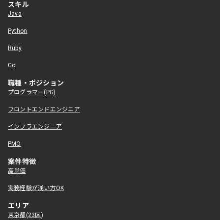
スキル
Java
Python
Ruby
Go
職種・ポジション
プログラマー(PG)
フロントエンドエンジニア
インフラエンジニア
PMO
案件特徴
高単価
実務経験が浅い方OK
エリア
東京都(23区)