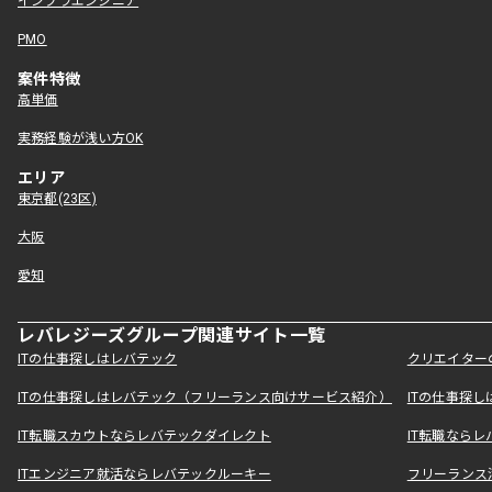
インフラエンジニア
PMO
案件特徴
高単価
実務経験が浅い方OK
エリア
東京都(23区)
大阪
愛知
レバレジーズグループ関連サイト一覧
ITの仕事探しはレバテック
クリエイター
ITの仕事探しはレバテック（フリーランス向けサービス紹介）
ITの仕事探
IT転職スカウトならレバテックダイレクト
IT転職なら
ITエンジニア就活ならレバテックルーキー
フリーランス