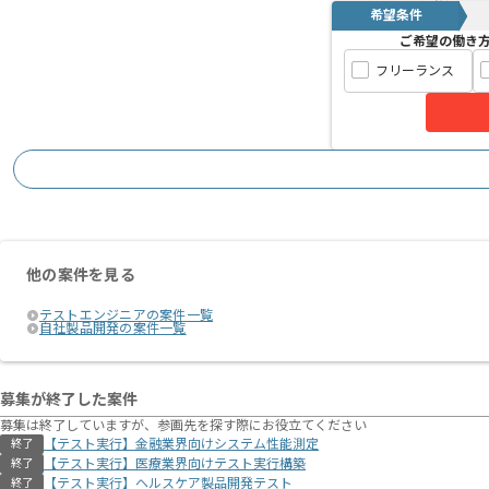
希望条件
ご希望の働き
フリーランス
他の案件を見る
テストエンジニアの案件一覧
自社製品開発の案件一覧
募集が終了した案件
募集は終了していますが、参画先を探す際にお役立てください
【テスト実行】金融業界向けシステム性能測定
終了
【テスト実行】医療業界向けテスト実行構築
終了
【テスト実行】ヘルスケア製品開発テスト
終了