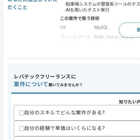
-駐車場システムの管理系ツールのテ
だくこと
-AIを用いたテスト実行
この案件で扱う技術
DB
MySQL
フレームワーク
Rails , Vue.js , Nuxt.js
クラウド
AWS
開発ツール
Backlog , Docker , Git
この案件のポイント
業務内容
追加開発 , 自社製品開
レバテックフリーランスに
案件について
特徴
長期プロジェクト , リー
聞いてみませんか？
知りたい
求めるスキル
自分のスキルでどんな案件がある?
スキル
・Webアプリケーションのテスト経験（
・Git の利用経験
自分の経験で単価はいくらになる?
歓迎スキル