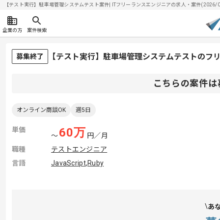
【テスト実行】駐車場管理システムテスト案件| ITフリーランスエンジニアの求人・案件(2026/08
企業の方
案件検索
【テスト実行】駐車場管理システムテストのフ
募集終了
こちらの案件は
オンライン商談OK
週5日
単価
60
万
〜
円／月
職種
テストエンジニア
言語
JavaScript
,
Ruby
あ