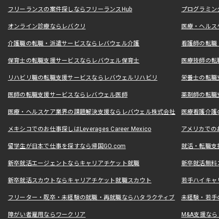
フリーランスの案件探しならフリーランスHub
プログラミン
オンライン診療ならレバクリ
医療・ヘルス
介護職の転職・派遣サービスならレバウェル介護
看護師の転職
保育士の転職支援サービスならレバウェル保育士
医療技師の転
リハビリ職の転職支援サービスならレバウェルリハビリ
栄養士の転職
医師の転職支援サービスならレバウェル医師
薬剤師の転職
医療・ヘルスケア業界の課題解決支援ならレバウェル株式会社
医療看護介護の
メキシコでのお仕事探しはLeverages Career Mexico
アメリカでのお仕事
留学生が日本で仕事を探すなら帰国GO.com
就活・転職支
新卒就活エージェントならキャリアチケット就職
新卒就活無料
新卒就活スカウトならキャリアチケット就職スカウト
若手ハイキャ
フリーター・既卒・未経験の就職・再就職ならハタラクティブ
未経験・若手
障がい者雇用ならワークリア
M&A支援な