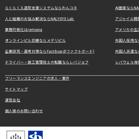
らくらく入退院支援システムならわんコネ
AI面接ならNAL
人と組織のお悩み解決ならNALYSYS Lab.
アジャイル開発なら
業務可視化はremopia
アメリカの生活
オンラインピル診療ならメデリピル
外国人採用ならLe
企業研究・選考対策ならFactBoard(ファクトボード)
外国人派遣なら
ドライバー・施工管理技士の転職ならレバジョブ
レバウェル保
フリーランスエンジニアの求人・案件
サイトマップ
運営会社
個人様のお問い合わせ