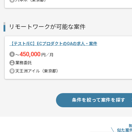
六本木（東京都）
作業開始日
2026/06/01
リモートワークが可能な案件
駐車場運営サービスを行っている企業で
エージェントからのコ
メント
【テスト/EC】ECプロダクトのQAの求人・案件
現行のサービスは全国で加速度的に導入
450,000
〜
円／月
大手の小売や外食のチェーンもクライア
業務委託
天王洲アイル（東京都）
今回は社内向けシステムのテスト案件に
基本的にオンサイトでの稼働を想定して
条件を絞って案件を探す
似た案