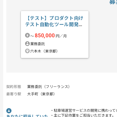
募
【テスト】プロダクト向け
テスト自動化ツール開発の
求人・案件
850,000
〜
円／月
業務委託
六本木（東京都）
契約形態
業務委託（フリーランス）
最寄り駅
大手町（東京都）
・駐車場運営サービスの開発に携わって
・主に下記作業をご担当いただきます。
あなたに担当していた