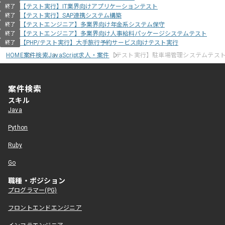
【テスト実行】IT業界向けアプリケーションテスト
終了
【テスト実行】SAP連携システム構築
終了
【テストエンジニア】多業界向け年金系システム保守
終了
【テストエンジニア】多業界向け人事給料パッケージシステムテスト
終了
【PHP/テスト実行】大手旅行予約サービス向けテスト実行
終了
HOME
案件検索
JavaScript求人・案件
【テスト実行】駐車場管理システムテス
案件検索
スキル
Java
Python
Ruby
Go
職種・ポジション
プログラマー(PG)
フロントエンドエンジニア