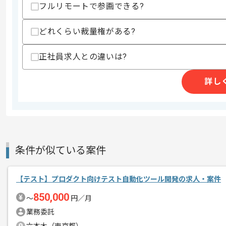
・テスト設計の知見
フルリモートで参画できる?
・AWS上での開発経験
・Nuxt.js の利用経験
・DB設計に関する知見
どれくらい裁量権がある?
・REST API の設計および開発経験
・カメラ型IoTデバイスへの知見
正社員求人との違いは?
・Ruby on Railsを用いた開発経験
スキルに不安がある方へ
詳し
上記に似た経験やスキルをお持ちであれば申
精算条件
有
精算・お支払い
条件が似ている案件
精算基準時間
140時間〜180時間
支払いサイト
15日
【テスト】プロダクト向けテスト自動化ツール開発の求人・案件
850,000
〜
円／月
商談回数
1回
業務委託
その他募集要項
募集人数
1人