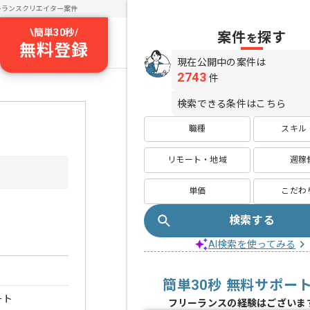
ーランスクリエイター案件
\
簡単30秒
/
案件
探す
を
無料登録
現在公開中の案件は
2743
件
検索できる条件はこちら
職種
スキル
リモート・地域
週稼
単価
こだわ
検索する
AI検索を使ってみる
簡単30秒 無料サポー
ート
フリーランスの経験はございま