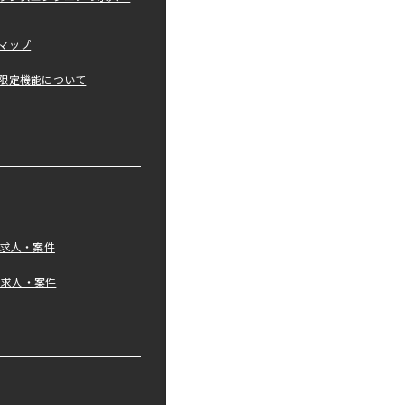
マップ
限定機能について
の求人・案件
tの求人・案件