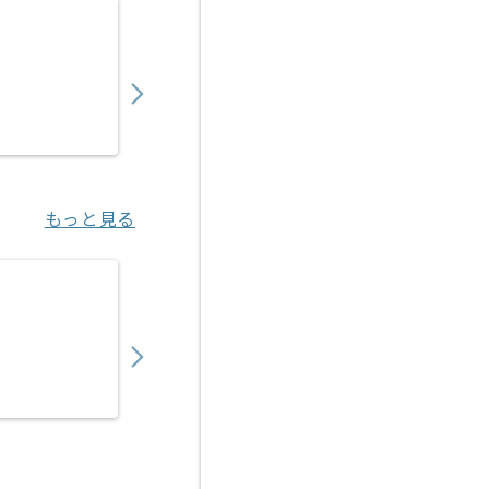
【PHP/Go】複数システム横断開発案件 ※
850,000
〜
円／月
業務委託
六本木（東京都）
もっと見る
【PHP/Java】保険業界向けWebシステム
700,000
〜
円／月
業務委託
神谷町（東京都）