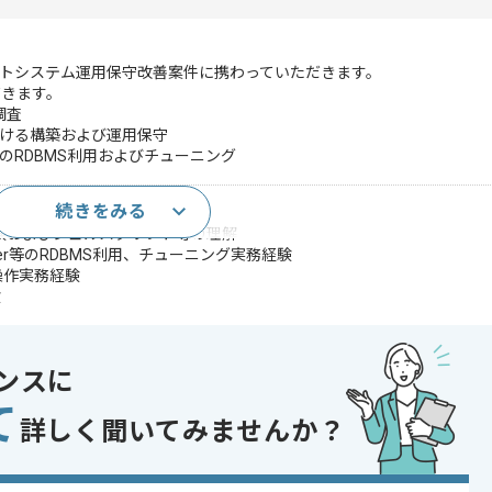
ートシステム運用保守改善案件に携わっていただきます。
だきます。
調査
における構築および運用保守
ver等のRDBMS利用およびチューニング
続きをみる
験(10年以上)
経験およびシェルスクリプト等の理解
Server等のRDBMS利用、チューニング実務経験
操作実務経験
験
nsible等のIaCによる構成管理実務経験
ub Actions等のCI/CD構築、運用実務経験
ernetes活用コンテナ環境運用実務経験
ンスに
P設計、構築実務経験
て
であれば申し込み可能なケースもございます！まずはお気軽にご相談ください！
詳しく聞いてみませんか？
r , PostgreSQL