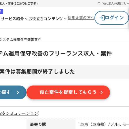
案件(2026/08/07更新)
IT・Web求人/転職
フリ
！
ログイン
採用企業の方へ
サービス紹介
お役立ちコンテンツ
トシステム運用保守改善案件
ステム運用保守改善のフリーランス求人・案件
案件は募集期間が終了しました
を探す
似た案件を提案してもらう
収支シミュレーション
）
最寄り駅
東京（東京都）/フルリモ