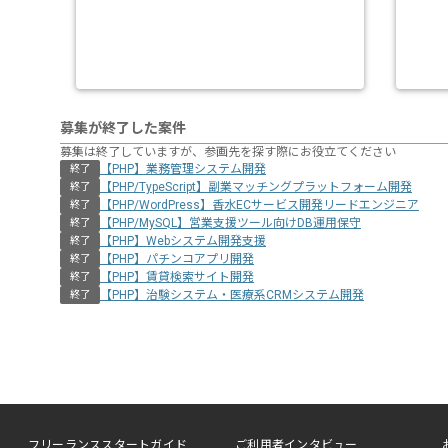
募集が終了した案件
募集は終了していますが、参画先を探す際にお役立てください
【PHP】業務管理システム開発
終了
【PHP/TypeScript】副業マッチングプラットフォーム開発
終了
【PHP/WordPress】香水ECサービス開発リードエンジニア
終了
【PHP/MySQL】営業支援ツール向けDB運用保守
終了
【PHP】Webシステム開発支援
終了
【PHP】パチンコアプリ開発
終了
【PHP】賃貸検索サイト開発
終了
【PHP】治験システム・医療系CRMシステム開発
終了
フリーランススタートガイド
ご利用者インタビュー