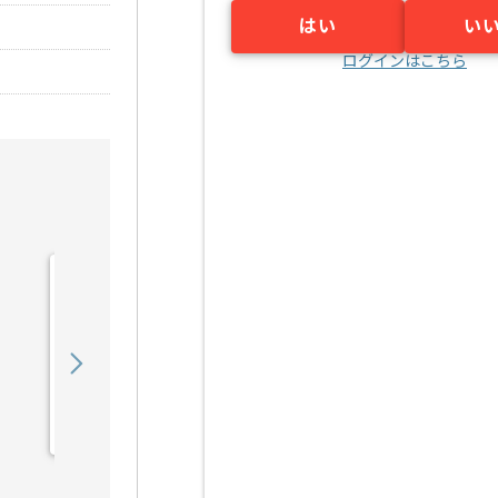
はい
い
ログインはこちら
【PHP/Go】複数システム
横断開発案件 ※アダルト
含むの求人・案件
850,000
〜
円／月
業務委託
六本木（東京都）