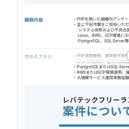
・PHPを用いた組織内アンケ
職務内容
・主に下記作業をご担当いた
-システム改修および不具合
-Linux、AWS、GCP環境
-PostgreSQL、SQL Ser
・PHP活用開発、運用保守実務経
求めるスキル
・Linux環境構築、運用実務
・PostgreSQLまたはSQL 
・AWSまたはGCP環境運用、
・大規模サービス運用実務経
・Terraform、A
・Jenkins、GitH
歓迎スキル
・Docker、Kub
レバテックフリーラ
・AWSまたはGC
案件につい
※上記に似た経験やスキルをお持ち
DB
SQL Serve
この案件で扱う技術