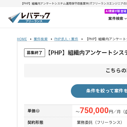
【PHP】組織内アンケートシステム運用保守改善案件| ITフリーランスエンジニアの求人・
AI検索が新登場
案件検索
HOME
案件検索
PHP求人・案件
【PHP】組織内アンケー
【PHP】組織内アンケートシ
募集終了
こちらの
条件を絞って案件
750,000
単価
〜
円／月
（
契約形態
業務委託（フリーランス）