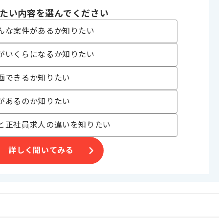
たい内容を選んでください
oud Platform , AWS
んな案件があるか知りたい
enkins , Ansible
がいくらになるか知りたい
グ , システム開発 , 受託開発
 , 30代活躍中 , 長期プロジェクト , 新技術に積極的 , 40代活躍中 , BtoB
画できるか知りたい
があるのか知りたい
〜180時間
と正社員求人の違いを知りたい
詳しく聞いてみる
います。
携わっていただきます。