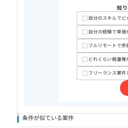
OS
Linux
知り
クラウド
Google Cl
自分のスキルでど
開発ツール
Docker , J
自分の経験で単価
業務内容
チューニン
この案件のポイント
特徴
20代活躍中
フルリモートで参
精算条件
有
精算・お支払い
どれくらい裁量権
精算基準時間
140時間
支払いサイト
15日
フリーランス案件
担当者より
人材紹介事業、SES事業等を展開している企業でござ
今回は組織内アンケートシステム運用保守改善案件に
条件が似ている案件
PHPを用いた開発経験を活かしたい方にお勧めです。