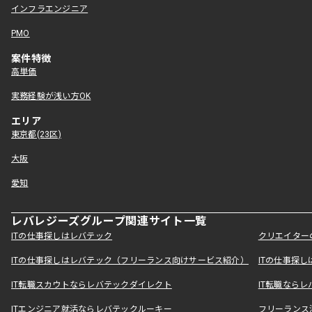
インフラエンジニア
PMO
案件特徴
高単価
実務経験が浅い方OK
エリア
東京都(23区)
大阪
愛知
レバレジーズグループ関連サイト一覧
ITの仕事探しはレバテック
クリエイター
ITの仕事探しはレバテック（フリーランス向けサービス紹介）
ITの仕事探
IT転職スカウトならレバテックダイレクト
IT転職なら
ITエンジニア就活ならレバテックルーキー
フリーランス