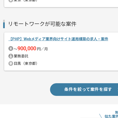
東京（東京都）
作業開始日
2026/07/01
リモートワークが可能な案件
人材紹介事業、SES事業等を展開してい
エージェントからのコ
今回はレンタカー業界向け管理画面サイ
メント
【PHP】Webメディア業界向けサイト運用構築の求人・案件
に携わっていただきます。
900,000
〜
円／月
PHPを用いた開発経験を活かしたい方に
業務委託
目黒（東京都）
基本的にはフルリモートでの作業を見込
条件を絞って案件を探す
似た案