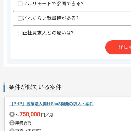
フルリモートで参画できる?
・ブランチ作業、Pull Request、
・新規機能追加におけるゼロからの実装
・設計書に基づく機能実装実務経験
どれくらい裁量権がある?
歓迎スキル
正社員求人との違いは?
・AWS利用実務経験(1年以上)
スキルに不安がある方へ
詳し
上記に似た経験やスキルをお持ちであれば申
精算条件
精算・お支払い
精算基準時間
140時間〜180時間
条件が似ている案件
支払いサイト
15日
【PHP】医療法人向けSaaS開発の求人・案件
750,000
〜
円／月
商談回数
2回
業務委託
その他募集要項
募集人数
1人