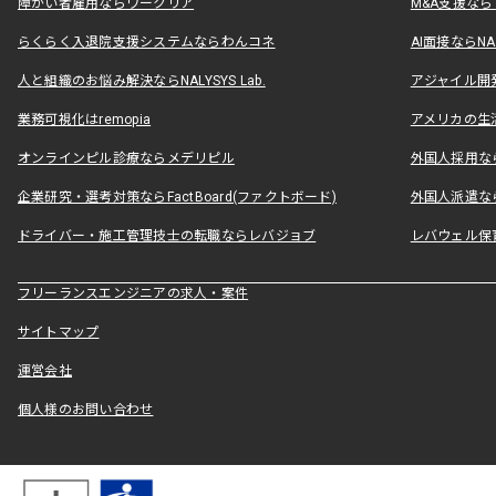
障がい者雇用ならワークリア
M&A支援な
らくらく入退院支援システムならわんコネ
AI面接ならNAL
人と組織のお悩み解決ならNALYSYS Lab.
アジャイル開発なら
業務可視化はremopia
アメリカの生活
オンラインピル診療ならメデリピル
外国人採用ならLe
企業研究・選考対策ならFactBoard(ファクトボード)
外国人派遣なら
ドライバー・施工管理技士の転職ならレバジョブ
レバウェル保
フリーランスエンジニアの求人・案件
サイトマップ
運営会社
個人様のお問い合わせ