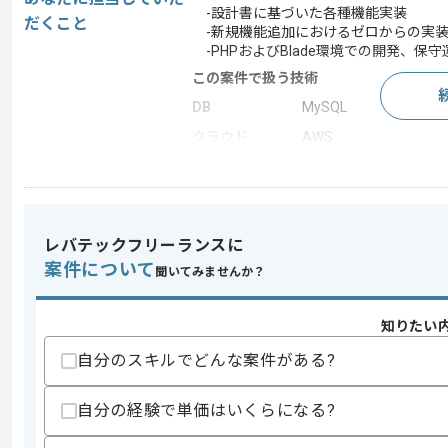
-設計書に基づいた各種機能実装
だくこと
-新規機能追加におけるゼロからの実
-PHPおよびBlade環境での開発、保守
この案件で扱う技術
DB
MySQL
クラウド
AWS
開発ツール
GitHub
この案件のポイント
業務内容
サーバーサイド開発 , 
レバテックフリーランスに
担当領域/システ
Webサイト
案件について
ム
聞いてみませんか？
特徴
30代活躍中 , 長期プロジ
知りたい
自分のスキルでどんな案件がある?
求めるスキル
スキル
・PHP活用開発実務経験(3年以上)
自分の経験で単価はいくらになる?
・Blade活用開発実務経験(3年以上)
・MySQL活用開発実務経験(1年以上)