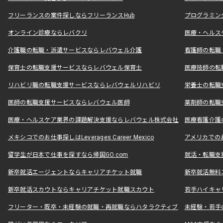
フリーランスの案件探しならフリーランスHub
プログラミン
オンライン診療ならレバクリ
医療・ヘルス
介護職の転職・派遣サービスならレバウェル介護
看護師の転職
保育士の転職支援サービスならレバウェル保育士
医療技師の転
リハビリ職の転職支援サービスならレバウェルリハビリ
栄養士の転職
医師の転職支援サービスならレバウェル医師
薬剤師の転職
医療・ヘルスケア業界の課題解決支援ならレバウェル株式会社
医療看護介護の
メキシコでのお仕事探しはLeverages Career Mexico
アメリカでのお仕事
留学生が日本で仕事を探すなら帰国GO.com
就活・転職支
新卒就活エージェントならキャリアチケット就職
新卒就活無料
新卒就活スカウトならキャリアチケット就職スカウト
若手ハイキャ
フリーター・既卒・未経験の就職・再就職ならハタラクティブ
未経験・若手