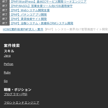
【PHP/WordPress】香水ECサービス開発リードエンジニア
終了
【PHP/MySQL】営業支援ツール向けDB運用保守
終了
【PHP】Webシステム開発支援
終了
【PHP】パチンコアプリ開発
終了
【PHP】賃貸検索サイト開発
終了
【PHP】治験システム・医療系CRMシステム開発
終了
HOME
案件検索
PHP求人・案件
【PHP】レンタカー業界向け管理画面サイト開
案件検索
スキル
Java
Python
Ruby
Go
職種・ポジション
プログラマー(PG)
フロントエンドエンジニア