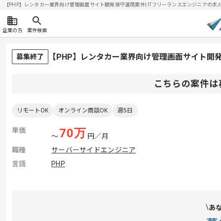
【PHP】レンタカー業界向け管理画面サイト開発保守運用案件| ITフリーランスエンジニアの求人・案件
企業の方
案件検索
【PHP】レンタカー業界向け管理画面サイト開
募集終了
こちらの案件は
リモートOK
オンライン商談OK
週5日
単価
70
万
〜
円／月
職種
サーバーサイドエンジニア
言語
PHP
あ