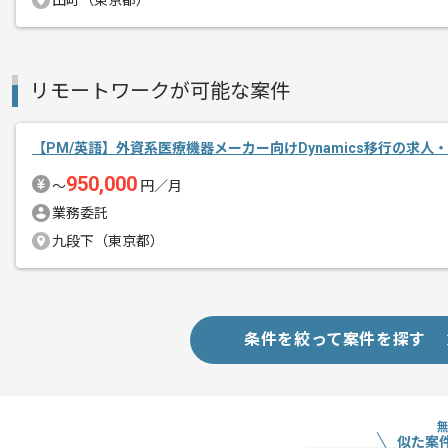
田町（東京都）
PMとしての実務経験を活かしたい方に
基本的には一部リモートでの作業を見込
リモートワークが可能な案件
【PM/英語】外資系医療機器メーカー向けDynamics移行の求人
950,000
〜
円／月
業務委託
九段下（東京都）
条件を絞って案件を探す
似た案