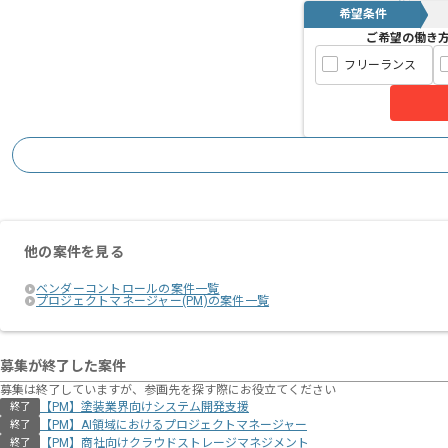
希望条件
ご希望の働き
フリーランス
他の案件を見る
ベンダーコントロールの案件一覧
プロジェクトマネージャー(PM)の案件一覧
募集が終了した案件
募集は終了していますが、参画先を探す際にお役立てください
【PM】塗装業界向けシステム開発支援
終了
【PM】AI領域におけるプロジェクトマネージャー
終了
【PM】商社向けクラウドストレージマネジメント
終了