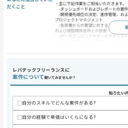
・主に下記作業をご担当いただきます。
だくこと
-ダッシュボードおよびレポートの要件
-開発優先順位の決定、進捗管理、およ
プロジェクトマネジメント
-各部署からの要望に対するヒアリング
および調整関係各所との折衝
-データエンジニアやデータアナリスト
レポート基盤へのアップデートおよびデ
この案件のポイント
業務内容
ベンダーコントロール
20代活躍中 , 30代活躍中
特徴
レバテックフリーランスに
極的
案件について
聞いてみませんか？
求めるスキル
知りたい
スキル
・プロジェクトマネジメント、ディレク
自分のスキルでどんな案件がある?
・ダッシュボードやレポートの開発およ
・データエンジニア的な素養やデータの
自分の経験で単価はいくらになる?
歓迎スキル
・広告業界での実務経験