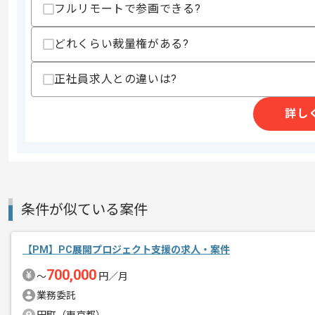
フルリモートで参画できる?
・SQLを用いたデータ抽出や、BIツー
・データサイエンスおよび機械学習を用
どれくらい裁量権がある?
スキルに不安がある方へ
上記に似た経験やスキルをお持ちであれば申
正社員求人との違いは?
詳し
商談回数
1回
その他募集要項
募集人数
1人
作業開始日
2026/05/28
条件が似ている案件
Webサイト制作事業やアプリ、Webシ
エージェントからのコ
【PM】PC展開プロジェクト支援の求人・案件
レバテックの実績がある企業の案件でご
メント
今回はリテールメディア広告レポート基
700,000
〜
円／月
に携わっていただきます。
業務委託