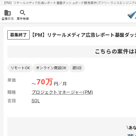
【PM】リテールメディア広告レポート基盤ダッシュボード開発案件| ITフリーランスエンジニアの求人
企業の方
案件検索
【PM】リテールメディア広告レポート基盤ダッ
募集終了
こちらの案件は
リモートOK
オンライン商談OK
週5日
単価
70
万
〜
円／月
職種
プロジェクトマネージャー(PM)
言語
SQL
あ