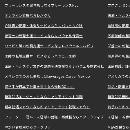
フリーランスの案件探しならフリーランスHub
プログラミン
オンライン診療ならレバクリ
医療・ヘルス
介護職の転職・派遣サービスならレバウェル介護
看護師の転職
保育士の転職支援サービスならレバウェル保育士
医療技師の転
リハビリ職の転職支援サービスならレバウェルリハビリ
栄養士の転職
医師の転職支援サービスならレバウェル医師
薬剤師の転職
医療・ヘルスケア業界の課題解決支援ならレバウェル株式会社
医療看護介護の
メキシコでのお仕事探しはLeverages Career Mexico
アメリカでのお仕事
留学生が日本で仕事を探すなら帰国GO.com
就活・転職支
新卒就活エージェントならキャリアチケット就職
新卒就活無料
新卒就活スカウトならキャリアチケット就職スカウト
若手ハイキャ
フリーター・既卒・未経験の就職・再就職ならハタラクティブ
未経験・若手
障がい者雇用ならワークリア
M&A支援な