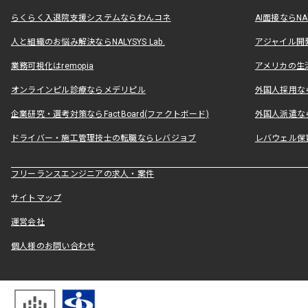
らくらく入退院支援システムならわんコネ
AI面接ならNAL
人と組織のお悩み解決ならNALYSYS Lab.
アジャイル開発なら
業務可視化はremopia
アメリカの生活
オンラインピル診療ならメデリピル
外国人採用ならLe
企業研究・選考対策ならFactBoard(ファクトボード)
外国人派遣なら
ドライバー・施工管理技士の転職ならレバジョブ
レバウェル保
フリーランスエンジニアの求人・案件
サイトマップ
運営会社
個人様のお問い合わせ