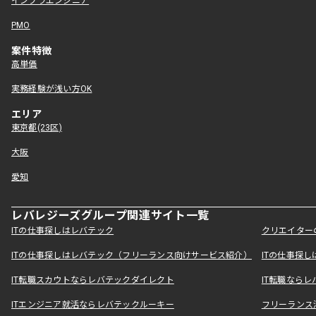
インフラエンジニア
PMO
案件特徴
高単価
実務経験が浅い方OK
エリア
東京都(23区)
大阪
愛知
レバレジーズグループ関連サイト一覧
ITの仕事探しはレバテック
クリエイター
ITの仕事探しはレバテック（フリーランス向けサービス紹介）
ITの仕事探
IT転職スカウトならレバテックダイレクト
IT転職なら
ITエンジニア就活ならレバテックルーキー
フリーランス