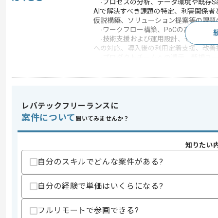
-プロセスの分析、データ環境や既存Sa
AIで解決すべき課題の特定、利害関係者
仮説構築、ソリューション提案等の課題
-ワークフロー構築、PoCの高速実装
-技術支援および運用設計、セキュリテ
への対応、導入後の利用定着支援、改善
-プロダクトチームへの還元、新規ユー
提案等のプロダクトフィードバック
この案件のポイント
業務内容
受託開発
レバテックフリーランスに
20代活躍中 , 30代活躍中
特徴
極的
案件について
聞いてみませんか？
知りたい
求めるスキル
自分のスキルでどんな案件がある?
スキル
・クライアントとの要件定義の経験
・エンジニアとしての実務経験(3年以上)
・バックエンドおよびフロントエンド開
自分の経験で単価はいくらになる?
・LLM、生成AIを活用したアプリケー
・クラウド環境下での開発および運用経
フルリモートで参画できる?