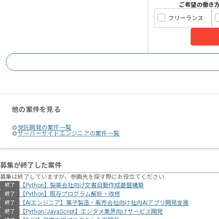
ご希望の働き
フリーランス
他の案件を見る
受託開発の案件一覧
サーバーサイドエンジニアの案件一覧
募集が終了した案件
募集は終了していますが、参画先を探す際にお役立てください
【Python】製薬会社向け文書自動作成基盤構築
終了
【Python】既存プログラム解析・改修
終了
【AIエンジニア】菓子製造・販売会社向け社内AIアプリ開発支援
終了
【Python/JavaScript】エンタメ業界向けサービス開発
終了