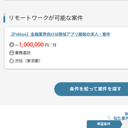
今回はAI領域FDE開発支援案件に携わっ
Pythonを用いた実務経験を活かしたい
リモートワークが可能な案件
基本的には一部リモートでの作業を見込
【Python】金融業界向けAI領域アプリ開発の求人・案件
1,000,000
〜
円／月
業務委託
渋谷（東京都）
条件を絞って案件を探す
似た案
希望条件