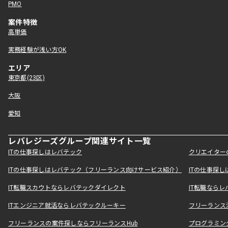
PMO
案件特徴
高単価
実務経験が浅い方OK
エリア
東京都(23区)
大阪
愛知
レバレジーズグループ関連サイト一覧
ITの仕事探しはレバテック
クリエイター
ITの仕事探しはレバテック（フリーランス向けサービス紹介）
ITの仕事探
IT転職スカウトならレバテックダイレクト
IT転職なら
ITエンジニア就活ならレバテックルーキー
フリーランス
フリーランスの案件探しならフリーランスHub
プログラミン