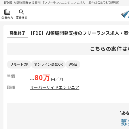
【FDE】AI領域開発支援案件| ITフリーランスエンジニアの求人・案件(2026/08/08更新)
企業の方
案件検索
【FDE】AI領域開発支援のフリーランス求人・案
募集終了
こちらの案件は
リモートOK
オンライン商談OK
週5日
単価
80
万
〜
円／月
職種
サーバーサイドエンジニア
あ
募