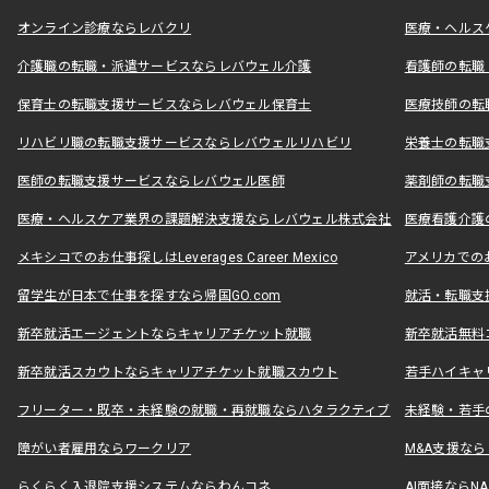
オンライン診療ならレバクリ
医療・ヘルス
介護職の転職・派遣サービスならレバウェル介護
看護師の転職
保育士の転職支援サービスならレバウェル保育士
医療技師の転
リハビリ職の転職支援サービスならレバウェルリハビリ
栄養士の転職
医師の転職支援サービスならレバウェル医師
薬剤師の転職
医療・ヘルスケア業界の課題解決支援ならレバウェル株式会社
医療看護介護の
メキシコでのお仕事探しはLeverages Career Mexico
アメリカでのお仕事
留学生が日本で仕事を探すなら帰国GO.com
就活・転職支
新卒就活エージェントならキャリアチケット就職
新卒就活無料
新卒就活スカウトならキャリアチケット就職スカウト
若手ハイキャ
フリーター・既卒・未経験の就職・再就職ならハタラクティブ
未経験・若手
障がい者雇用ならワークリア
M&A支援な
らくらく入退院支援システムならわんコネ
AI面接ならNAL