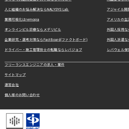
人と組織のお悩み解決ならNALYSYS Lab.
アジャイル開発なら
業務可視化はremopia
アメリカの生活
オンラインピル診療ならメデリピル
外国人採用ならLe
企業研究・選考対策ならFactBoard(ファクトボード)
外国人派遣なら
ドライバー・施工管理技士の転職ならレバジョブ
レバウェル保
フリーランスエンジニアの求人・案件
サイトマップ
運営会社
個人様のお問い合わせ