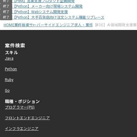
【PdM】営業支援プロダクト企画開発
終了
【Python】メーカー向け現場システム開発
終了
【Python】Webシステム開発支援
終了
【Python】大手百貨店向け注文システム機能リプレース
終了
HOME
案件検索
サーバーサイドエンジニア求人・案件
【FDE】AI領域開発支援
案件検索
スキル
Java
Python
Ruby
Go
職種・ポジション
プログラマー(PG)
フロントエンドエンジニア
インフラエンジニア