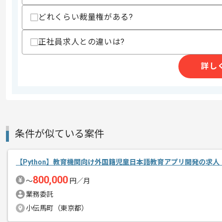
歓迎スキル
・技術コンサルティング、SE、CS等の
どれくらい裁量権がある?
・エンプラ向けSaaS導入およびカスタ
・LangChain 、 LangGraph 、Au
正社員求人との違いは?
・データ統合およびETLパイプライン構
・PMとしての実務経験
詳し
スキルに不安がある方へ
上記に似た経験やスキルをお持ちであれば申
商談回数
1回
条件が似ている案件
その他募集要項
募集人数
1人
作業開始日
2026/05/28
【Python】教育機関向け外国籍児童日本語教育アプリ開発の求人
800,000
〜
円／月
業務委託
Webサイト制作事業やアプリ、Webシ
エージェントからのコ
小伝馬町（東京都）
レバテックの実績がある企業の案件でご
メント