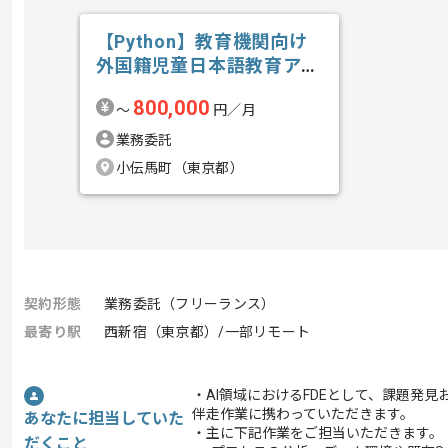
【Python】教育機関向け
外国籍児童日本語教育アプ
リ開発の求人・案件
800,000
〜
円／月
業務委託
小伝馬町（東京都）
契約形態
業務委託（フリーランス）
最寄り駅
西新宿（東京都）/一部リモート
・AI領域におけるFDEとして、課題発
伴走作業に携わっていただきます。
あなたに担当していた
・主に下記作業をご担当いただきます。
だくこと