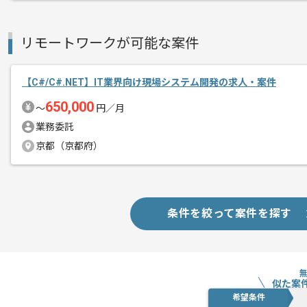
リモートワークが可能な案件
【C#/C#.NET】IT業界向け現場システム開発の求人・案件
650,000
〜
円／月
業務委託
京都（京都府）
条件を絞って案件を探す
似た案
希望条件