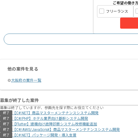
ご希望の働き
フリーランス
他の案件を見る
大阪府の案件一覧
募集が終了した案件
募集は終了していますが、参画先を探す際にお役立てください
【C#.NET】商品マスターメンテナンスシステム開発
終了
【C#/PHP】ホテル業界向け基幹システム開発
終了
【Flutter】建機向け故障診断システム改修機能追加
終了
【C#/AWS/JavaScript】商品マスターメンテナンスシステム開発
終了
【C#.NET】パッケージ開発・導入支援
終了