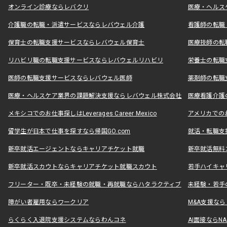
オンライン診療ならレバクリ
医療・ヘルス
介護職の転職・派遣サービスならレバウェル介護
看護師の転職
保育士の転職支援サービスならレバウェル保育士
医療技師の転
リハビリ職の転職支援サービスならレバウェルリハビリ
栄養士の転職
医師の転職支援サービスならレバウェル医師
薬剤師の転職
医療・ヘルスケア業界の課題解決支援ならレバウェル株式会社
医療看護介護の
メキシコでのお仕事探しはLeverages Career Mexico
アメリカでのお仕事
留学生が日本で仕事を探すなら帰国GO.com
就活・転職支
新卒就活エージェントならキャリアチケット就職
新卒就活無料
新卒就活スカウトならキャリアチケット就職スカウト
若手ハイキャ
フリーター・既卒・未経験の就職・再就職ならハタラクティブ
未経験・若手
障がい者雇用ならワークリア
M&A支援な
らくらく入退院支援システムならわんコネ
AI面接ならNAL