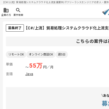
【C#/上流】貿易処理システムクラウド化上流支援案件| ITフリーランスエンジニアの求人・案件(202
企業の方
案件検索
【C#/上流】貿易処理システムクラウド化上流
募集終了
こちらの案件は
リモートOK
オンライン商談OK
週5日
単価
55
万
〜
円／月
言語
Java
あ
募