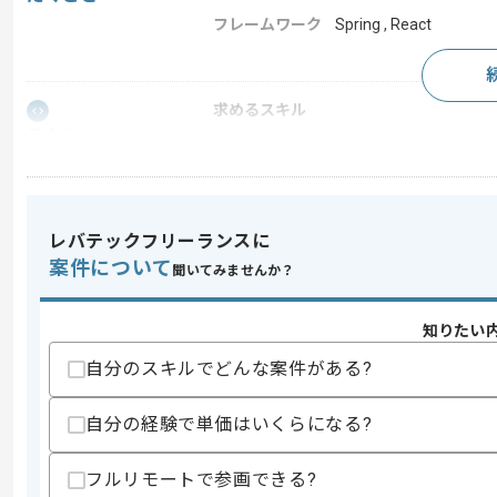
フレームワーク
Spring , React
求めるスキル
スキル
・C#を用いた開発経験3年以上
・上流工程への参画経験
・テスト工程の経験
スキルに不安がある方へ
レバテックフリーランスに
上記に似た経験やスキルをお持ちであれば申
案件について
聞いてみませんか？
知りたい
精算条件
有
自分のスキルでどんな案件がある?
精算・お支払い
精算基準時間
140時間〜180時間
支払いサイト
15日
自分の経験で単価はいくらになる?
フルリモートで参画できる?