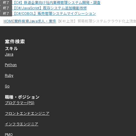
【C#】鉄道企業向け社内業務管理システム開発・調査
終了
【C#/JavaScript】既存システム追加機能改修
終了
【C#/COBOL】販売管理システムマイグレーション
終了
HOME
案件検索
Java求人・案件
【C#/上流】貿易処理システムクラウド化上流
案件検索
スキル
Java
Python
Ruby
Go
職種・ポジション
プログラマー(PG)
フロントエンドエンジニア
インフラエンジニア
PMO