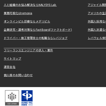
人と組織のお悩み解決ならNALYSYS Lab.
アジャイル開発なら
業務可視化はremopia
アメリカの生活
オンラインピル診療ならメデリピル
外国人採用ならLe
企業研究・選考対策ならFactBoard(ファクトボード)
外国人派遣なら
ドライバー・施工管理技士の転職ならレバジョブ
レバウェル保
フリーランスエンジニアの求人・案件
サイトマップ
運営会社
個人様のお問い合わせ