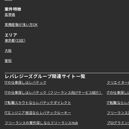
案件特徴
高単価
実務経験が浅い方OK
エリア
東京都(23区)
大阪
愛知
レバレジーズグループ関連サイト一覧
ITの仕事探しはレバテック
クリエイター
ITの仕事探しはレバテック（フリーランス向けサービス紹介）
ITの仕事探
IT転職スカウトならレバテックダイレクト
IT転職なら
ITエンジニア就活ならレバテックルーキー
フリーランス
フリーランスの案件探しならフリーランスHub
プログラミン