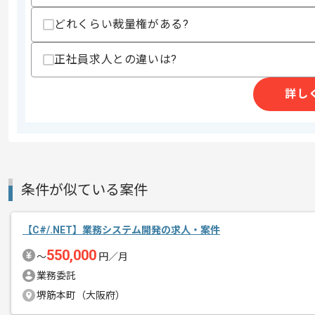
商談回数
2回
その他募集要項
どれくらい裁量権がある?
募集人数
1人
作業開始日
2026/06/01
正社員求人との違いは?
詳し
週2日～3日ほどリモートでの作業を想
エージェントからのコ
※リモート頻度は習熟度や状況に応じて
メント
条件が似ている案件
【C#/.NET】業務システム開発の求人・案件
550,000
〜
円／月
業務委託
堺筋本町（大阪府）