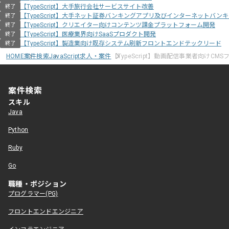
【TypeScript】大手旅行会社サービスサイト改善
終了
【TypeScript】大手ネット証券バンキングアプリ及びインターネットバン
終了
【TypeScript】クリエイター向けコンテンツ課金プラットフォーム開発
終了
【TypeScript】医療業界向けSaaSプロダクト開発
終了
【TypeScript】製造業向け既存システム刷新フロントエンドテックリード
終了
HOME
案件検索
JavaScript求人・案件
【TypeScript】動画配信事業者向けC
案件検索
スキル
Java
Python
Ruby
Go
職種・ポジション
プログラマー(PG)
フロントエンドエンジニア