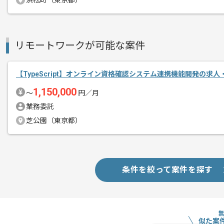
浜松町（東京都）
ソフトウェアの品質保証サービス、SES
エージェントからのコ
を展開している企業でございます。
メント
リモートワークが可能な案件
今回は動画配信事業者向けCMSフロン
に携わっていただきます。
【TypeScript】オンライン資格確認システム連携機能開発の求人
TypeScriptを用いた実務経験を活か
1,150,000
〜
円／月
業務委託
基本的には常駐での作業を見込んでおり
芝公園（東京都）
条件を絞って案件を探す
似た案