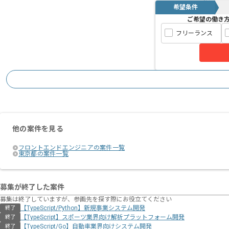
希望条件
ご希望の働き
フリーランス
他の案件を見る
フロントエンドエンジニアの案件一覧
東京都の案件一覧
募集が終了した案件
募集は終了していますが、参画先を探す際にお役立てください
【TypeScript/Python】新規事業システム開発
終了
【TypeScript】スポーツ業界向け解析プラットフォーム開発
終了
【TypeScript/Go】自動車業界向けシステム開発
終了