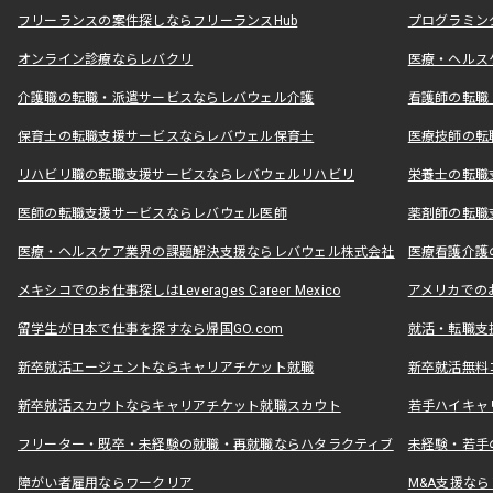
フリーランスの案件探しならフリーランスHub
プログラミン
オンライン診療ならレバクリ
医療・ヘルス
介護職の転職・派遣サービスならレバウェル介護
看護師の転職
保育士の転職支援サービスならレバウェル保育士
医療技師の転
リハビリ職の転職支援サービスならレバウェルリハビリ
栄養士の転職
医師の転職支援サービスならレバウェル医師
薬剤師の転職
医療・ヘルスケア業界の課題解決支援ならレバウェル株式会社
医療看護介護の
メキシコでのお仕事探しはLeverages Career Mexico
アメリカでのお仕事
留学生が日本で仕事を探すなら帰国GO.com
就活・転職支
新卒就活エージェントならキャリアチケット就職
新卒就活無料
新卒就活スカウトならキャリアチケット就職スカウト
若手ハイキャ
フリーター・既卒・未経験の就職・再就職ならハタラクティブ
未経験・若手
障がい者雇用ならワークリア
M&A支援な