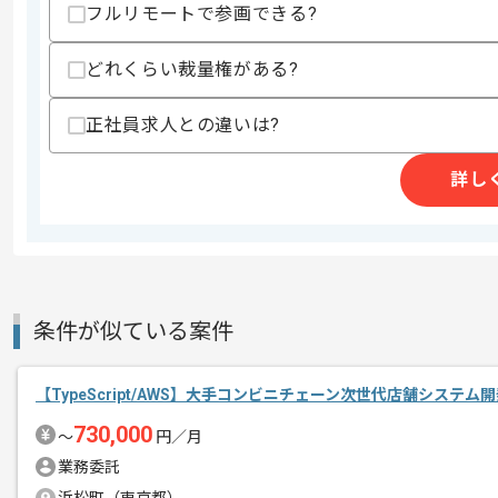
・サービス設計およびアーキテクチャ設
フルリモートで参画できる?
・詳細設計、テストケース設計などの経
・チーム内での問題解決および課題整理
どれくらい裁量権がある?
スキルに不安がある方へ
上記に似た経験やスキルをお持ちであれば申
正社員求人との違いは?
詳し
精算条件
有
精算・お支払い
精算基準時間
140時間〜180時間
支払いサイト
15日
条件が似ている案件
商談回数
1回
【TypeScript/AWS】大手コンビニチェーン次世代店舗システ
その他募集要項
募集人数
1人
730,000
〜
円／月
作業開始日
2026/06/01
業務委託