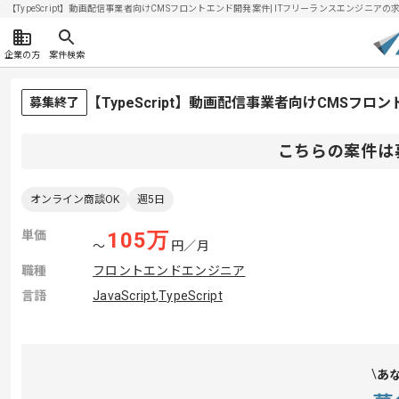
【TypeScript】動画配信事業者向けCMSフロントエンド開発案件| ITフリーランスエンジニアの求人・
企業の方
案件検索
【TypeScript】動画配信事業者向けCMSフ
募集終了
こちらの案件は
オンライン商談OK
週5日
単価
105
万
〜
円／月
職種
フロントエンドエンジニア
言語
JavaScript
,
TypeScript
あ