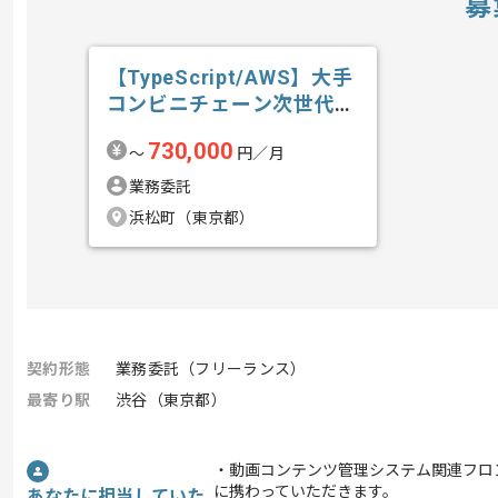
募
【TypeScript/AWS】大手
コンビニチェーン次世代
店...の求人・案件
730,000
〜
円／月
業務委託
浜松町（東京都）
契約形態
業務委託（フリーランス）
最寄り駅
渋谷（東京都）
・動画コンテンツ管理システム関連フロ
に携わっていただきます。
あなたに担当していた