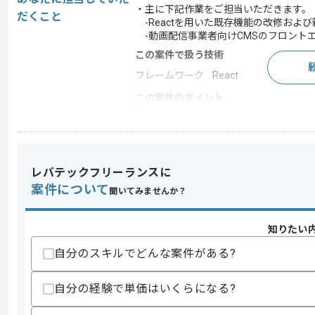
・主に下記作業をご担当いただきます。
だくこと
-Reactを用いた既存機能の改修およ
-動画配信事業者向けCMSのフロント
この案件で扱う技術
フレームワーク
React
この案件のポイント
業務内容
受託開発
特徴
20代活躍中 , 30代活躍中
レバテックフリーランスに
案件について
聞いてみませんか？
求めるスキル
スキル
・下記いずれかを用いた実務経験(3年以
-TypeScript
知りたい
-JavaScript
自分のスキルでどんな案件がある?
-React.js
・システム開発経験(5年以上)
自分の経験で単価はいくらになる?
歓迎スキル
・不具合および障害などを起因とした調