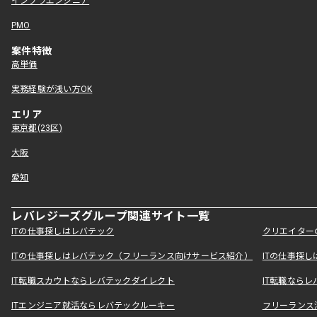
インフラエンジニア
PMO
案件特徴
高単価
実務経験が浅い方OK
エリア
東京都(23区)
大阪
愛知
レバレジーズグループ関連サイト一覧
ITの仕事探しはレバテック
クリエイター
ITの仕事探しはレバテック（フリーランス向けサービス紹介）
ITの仕事探
IT転職スカウトならレバテックダイレクト
IT転職なら
ITエンジニア就活ならレバテックルーキー
フリーランス