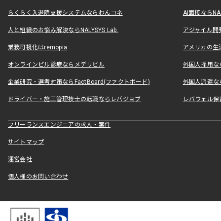
らくらく入退院支援システムならわんコネ
AI面接ならNAL
人と組織のお悩み解決ならNALYSYS Lab.
アジャイル開発なら
業務可視化はremopia
アメリカの生活
オンラインピル診療ならメデリピル
外国人採用ならLe
企業研究・選考対策ならFactBoard(ファクトボード)
外国人派遣なら
ドライバー・施工管理技士の転職ならレバジョブ
レバウェル保
フリーランスエンジニアの求人・案件
サイトマップ
運営会社
個人様のお問い合わせ