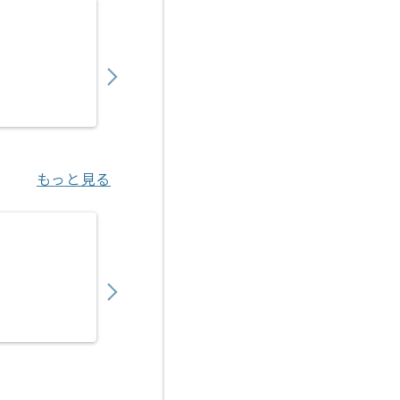
【英語】PM向けアパレルブランド向けWFX
1,200,000
〜
円／月
業務委託
恵比寿（東京都）
もっと見る
【PM】医療ヘルスケア向けITサービス開発
750,000
〜
円／月
業務委託
渋谷（東京都）