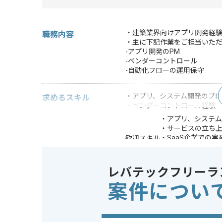
・建築業界向けアプリ開発経験
職務内容
・主に下記作業をご担当いた
-アプリ開発のPM
-ベンダーコントロール
-自動化フローの運用保守
・アプリ、システム開発のプロ
求めるスキル
・ベンダーコントロール経験
・アプリ、システ
・サービスの立ち
・SaaS企業での実
歓迎スキル
・GAS、Pytho
・ツール間のAPI連
レバテックフリーラ
※上記に似た経験やスキルをお持ち
案件につい
業務内容
ベンダー
この案件のポイント
特徴
20代活躍中