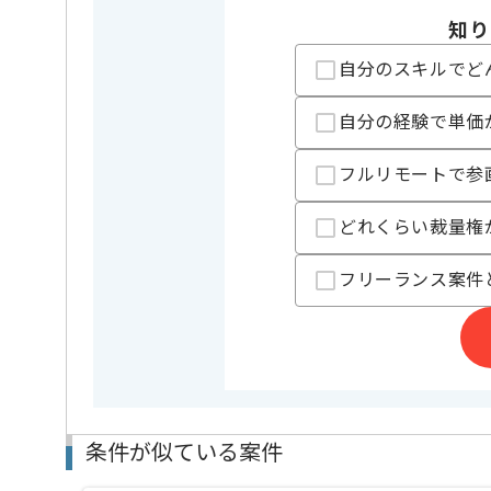
知り
担当者より
自分のスキルでど
短期駐車場手配、現場事務所手配等建築現場のトータ
を展開している企業でございます。
自分の経験で単価
今回は建築業界向けアプリ開発経験に携わっていただ
フルリモートで参
PM経験を活かしたい方にお勧めです。
基本的には常駐での作業を見込んでおります。
どれくらい裁量権
フリーランス案件
条件が似ている案件