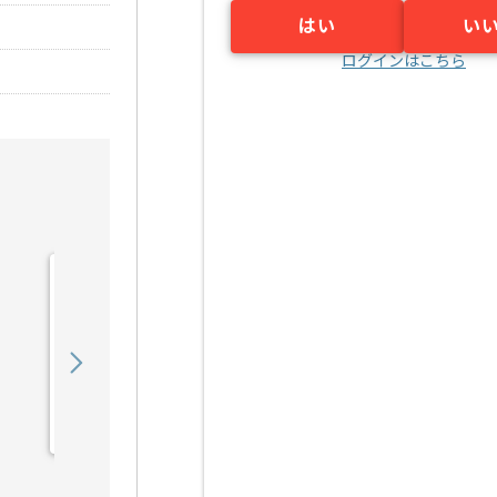
はい
い
ログインはこちら
【英語】PM向けアパレル
ブランド向けWFXシステム
導入計画策...の求人・案件
1,200,000
〜
円／月
業務委託
恵比寿（東京都）