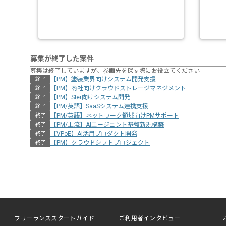
募集が終了した案件
募集は終了していますが、参画先を探す際にお役立てください
【PM】塗装業界向けシステム開発支援
終了
【PM】商社向けクラウドストレージマネジメント
終了
【PM】SIer向けシステム開発
終了
【PM/英語】SaaSシステム連携支援
終了
【PM/英語】ネットワーク領域向けPMサポート
終了
【PM/上流】AIエージェント基盤新規構築
終了
【VPoE】AI活用プロダクト開発
終了
【PM】クラウドシフトプロジェクト
終了
フリーランススタートガイド
ご利用者インタビュー