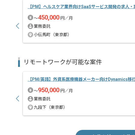
【PM】ヘルスケア業界向けSaaSサービス開発の求人・
450,000
〜
円／月
業務委託
小伝馬町（東京都）
リモートワークが可能な案件
【PM/英語】外資系医療機器メーカー向けDynamics
950,000
〜
円／月
業務委託
九段下（東京都）