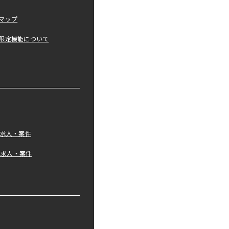
マップ
限定機能について
の求人・案件
tの求人・案件