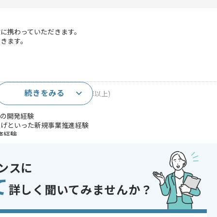
に携わっていただきます。
だきます。
続きをみる
ジェクトマネジメント経験(1年以上)
ムの開発経験
上げといった新規事業推進経験
務経験
nを用いた自動化フローの保守、運用経験
携経験
ンスに
であれば申し込み可能なケースもございます！まずはお気軽にご相談ください！
て
詳しく聞いてみませんか？
コントロール
 , 30代活躍中 , 長期プロジェクト , 新技術に積極的 , 40代活躍中 , BtoB