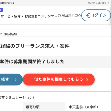
8/07更新)
IT・Web求人/転職
フリ
！
ログイン
採用企業の方へ
サービス紹介
お役立ちコンテンツ
プリ開発経験
発経験のフリーランス求人・案件
案件は募集期間が終了しました
を探す
似た案件を提案してもらう
収支シミュレーション
）
最寄り駅
水天宮前（東京都）