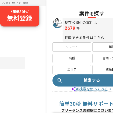
ーランスクリエイター案件
\
簡単30秒
/
案件
探す
を
無料登録
現在公開中の案件は
2679
件
検索できる条件はこちら
リモート
単
職種
言語・
エリア
稼働
検索する
AI検索を使ってみる
簡単30秒 無料サポー
フリーランスの経験はございま