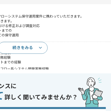
クフローシステム保守運用案件に携わっていただきます。
だきます。
おける修正および調査対応
トまでの
ての保守運用
続きをみる
実務経験
実務経験
ストまでの経験
クフロー系システム開発実務経験
k、FastAPI等のフレームワーク実務経験
環境における開発実務経験
実務経験
ンスに
て
であれば申し込み可能なケースもございます！まずはお気軽にご相談ください！
詳しく聞いてみませんか？
lask