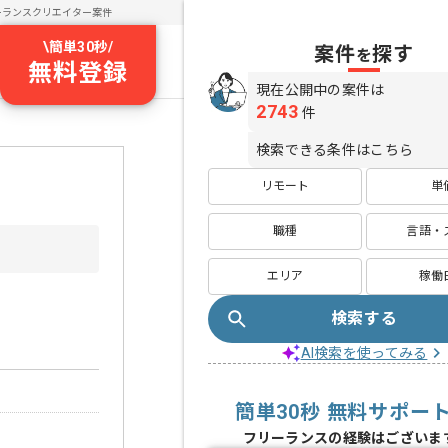
ーランスクリエイター案件
\
簡単30秒
/
案件
探す
を
無料登録
現在公開中の案件は
2743
件
検索できる条件はこちら
リモート
単
職種
言語・
エリア
稼働
検索する
AI検索を使ってみる
簡単30秒 無料サポー
フリーランスの経験はございま