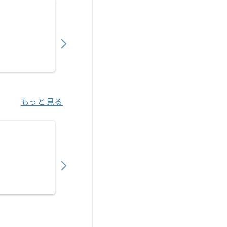
【Python】スマートビルディング開発の求人
850,000
〜
円／月
業務委託
赤坂見附（東京都）
もっと見る
【Python】物流向けAI見積もり支援SaaS
800,000
〜
円／月
業務委託
虎ノ門（東京都）