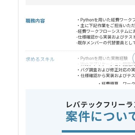
・Pythonを用いた経費ワー
職務内容
・主に下記作業をご担当いた
-経費ワークフローシステムに
-仕様確認から実装およびテス
-既存メンバーの代替要員とし
・Pythonを用いた実務経験
求めるスキル
・Webアプリケーション開発
・バグ調査および修正対応の
・仕様確認から実装およびテ
・経費精算、ワー
・Django、Flas
・AWS等クラウド
歓迎スキル
・SQL、RDB設計
レバテックフリーラ
・AI駆動開発経験
案件につい
※上記に似た経験やスキルをお持ち
フレームワーク
Django , F
この案件で扱う技術