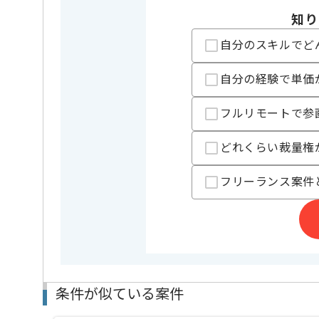
クラウド
AWS
知り
業務内容
システム開
自分のスキルでど
この案件のポイント
特徴
20代活躍中
自分の経験で単価
フルリモートで参
担当者より
AI開発事業、ITコンサルティング事業等を展開してい
どれくらい裁量権
今回は経費ワークフローシステム保守運用案件に携わ
フリーランス案件
Pythonを用いた開発経験を活かしたい方にお勧めです
基本的には常駐での作業を見込んでおります。
チームでの開発が得意な方にマッチします。
条件が似ている案件