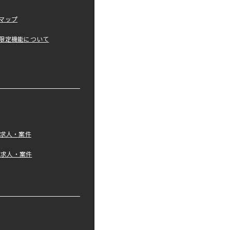
マップ
限定機能について
の求人・案件
tの求人・案件