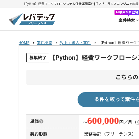
【Python】経費ワークフローシステム保守運用案件| ITフリーランスエンジニアの求人・案
AI検索が新登場
案件検索
HOME
案件検索
Python求人・案件
【Python】経費ワー
【Python】経費ワークフロ
募集終了
こちらの
条件を絞って案件
600,000
単価
〜
円／月
（
契約形態
業務委託（フリーランス）