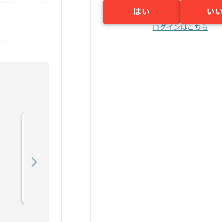
はい
い
ログインはこちら
【Python】スマートビル
ディング開発の求人・案件
850,000
〜
円／月
業務委託
赤坂見附（東京都）