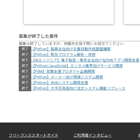
募集が終了した案件
募集は終了していますが、参画先を探す際にお役立てください
【Python】製薬会社向け文書自動作成基盤構築
終了
【Python】既存プログラム解析・改修
終了
【AIエンジニア】菓子製造・販売会社向け社内AIアプリ開発支援
終了
【Python/JavaScript】エンタメ業界向けサービス開発
終了
【PdM】営業支援プロダクト企画開発
終了
【Python】メーカー向け現場システム開発
終了
【Python】Webシステム開発支援
終了
【Python】大手百貨店向け注文システム機能リプレース
終了
フリーランススタートガイド
ご利用者インタビュー