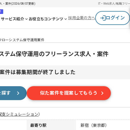
件(2026/08/07更新)
IT・Web求人/転職
フリ
！
ログイン
採用企業の方へ
サービス紹介
お役立ちコンテンツ
クフローシステム保守運用案件
ーシステム保守運用のフリーランス求人・案件
案件は募集期間が終了しました
を探す
似た案件を提案してもらう
収支シミュレーション
）
最寄り駅
新宿（東京都）