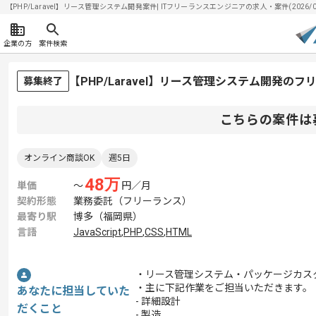
【PHP/Laravel】リース管理システム開発案件| ITフリーランスエンジニアの求人・案件(2026/0
企業の方
案件検索
【PHP/Laravel】リース管理システム開発の
募集終了
こちらの案件は
オンライン商談OK
週5日
48
万
単価
〜
円／月
契約形態
業務委託（フリーランス）
最寄り駅
博多（福岡県）
言語
JavaScript
,
PHP
,
CSS
,
HTML
・リース管理システム・パッケージカス
・主に下記作業をご担当いただきます。
あなたに担当していた
- 詳細設計
だくこと
- 製造