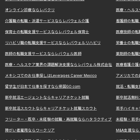
オンライン診療ならレバクリ
医療・ヘルス
介護職の転職・派遣サービスならレバウェル介護
看護師の転職
保育士の転職支援サービスならレバウェル保育士
医療技師の転
リハビリ職の転職支援サービスならレバウェルリハビリ
栄養士の転職
医師の転職支援サービスならレバウェル医師
薬剤師の転職
医療・ヘルスケア業界の課題解決支援ならレバウェル株式会社
医療看護介護の
メキシコでのお仕事探しはLeverages Career Mexico
アメリカでのお仕事
留学生が日本で仕事を探すなら帰国GO.com
就活・転職支
新卒就活エージェントならキャリアチケット就職
新卒就活無料
新卒就活スカウトならキャリアチケット就職スカウト
若手ハイキャ
フリーター・既卒・未経験の就職・再就職ならハタラクティブ
未経験・若手
障がい者雇用ならワークリア
M&A支援な