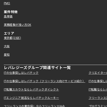
PMO
案件特徴
高単価
実務経験が浅い方OK
エリア
東京都(23区)
大阪
愛知
レバレジーズグループ関連サイト一覧
ITの仕事探しはレバテック
クリエイター
ITの仕事探しはレバテック（フリーランス向けサービス紹介）
ITの仕事探
IT転職スカウトならレバテックダイレクト
IT転職なら
ITエンジニア就活ならレバテックルーキー
フリーランス
フリーランスの案件探しならフリーランスHub
プログラミン