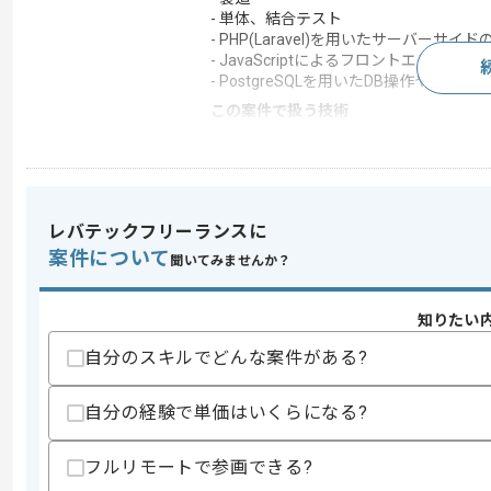
- 単体、結合テスト
- PHP(Laravel)を用いたサーバーサ
- JavaScriptによるフロントエンド(画面
- PostgreSQLを用いたDB操作やデータ
この案件で扱う技術
フレームワーク
Laravel
求めるスキル
レバテックフリーランスに
スキル
案件について
・PHP(Laravel)での実務開発経験 2年以
聞いてみませんか？
・JavaScriptを用いた画面開発経験
・PostgreSQL等、RDBMSでの基本的
・HTML / CSSの基礎知識
知りたい
歓迎スキル
自分のスキルでどんな案件がある?
・パッケージ製品のカスタマイズまたは
・リース業、金融業、販売管理などの業
自分の経験で単価はいくらになる?
スキルに不安がある方へ
フルリモートで参画できる?
上記に似た経験やスキルをお持ちであれば申