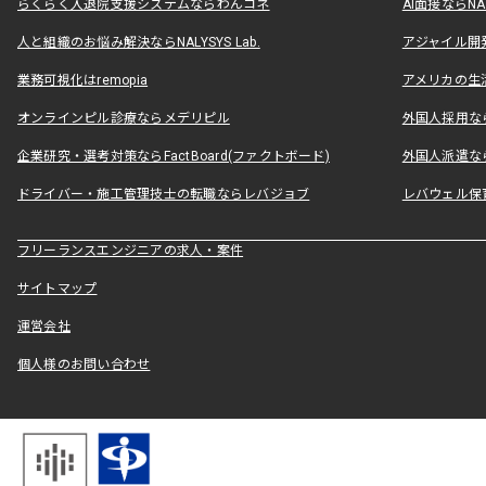
らくらく入退院支援システムならわんコネ
AI面接ならNAL
人と組織のお悩み解決ならNALYSYS Lab.
アジャイル開発なら
業務可視化はremopia
アメリカの生活
オンラインピル診療ならメデリピル
外国人採用ならLe
企業研究・選考対策ならFactBoard(ファクトボード)
外国人派遣なら
ドライバー・施工管理技士の転職ならレバジョブ
レバウェル保
フリーランスエンジニアの求人・案件
サイトマップ
運営会社
個人様のお問い合わせ