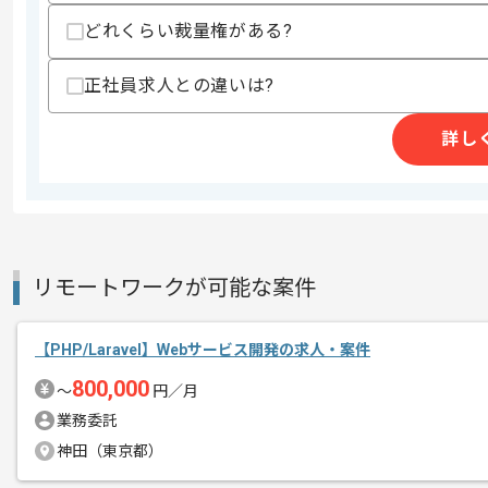
どれくらい裁量権がある?
精算条件
有
正社員求人との違いは?
精算・お支払い
精算基準時間
140時間〜180時間
詳し
支払いサイト
15日
商談回数
1回
その他募集要項
募集人数
1人
リモートワークが可能な案件
作業開始日
2026/07/01
【PHP/Laravel】Webサービス開発の求人・案件
800,000
レバテックで実績のある企業です。
〜
円／月
エージェントからのコ
今回はリース会社向け管理システムの開
業務委託
メント
神田（東京都）
これまでの経験を活かしていただける現