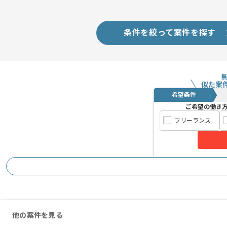
作業は基本、博多駅付近に常駐で行って
条件を絞って案件を探す
似た案
希望条件
ご希望の働き
フリーランス
他の案件を見る