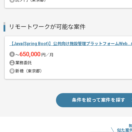
虎ノ門（東京都）
リモートワークが可能な案件
【Java(Spring Boot)】公共向け施設管理プラットフォームWeb.
650,000
〜
円／月
業務委託
新橋（東京都）
条件を絞って案件を探す
似た案