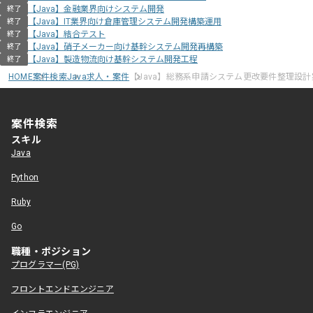
【Java】金融業界向けシステム開発
終了
【Java】IT業界向け倉庫管理システム開発構築運用
終了
【Java】結合テスト
終了
【Java】硝子メーカー向け基幹システム開発再構築
終了
【Java】製造物流向け基幹システム開発工程
終了
HOME
案件検索
Java求人・案件
【Java】総務系申請システム更改要件整理設計
案件検索
スキル
Java
Python
Ruby
Go
職種・ポジション
プログラマー(PG)
フロントエンドエンジニア