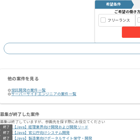
希望条件
ご希望の働き
フリーランス
他の案件を見る
受託開発の案件一覧
サーバーサイドエンジニアの案件一覧
募集が終了した案件
募集は終了していますが、参画先を探す際にお役立てください
【Java】経理業界向け開発および開発リード
終了
【Java】官公庁向けシステム開発
終了
【Java】製造業向けポータルサイト保守・開発
終了