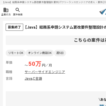
【Java】総務系申請システム更改要件整理設計案件| ITフリーランスエンジニアの求人・案件(2026
企業の方
案件検索
【Java】総務系申請システム更改要件整理設計
募集終了
こちらの案件は
リモートOK
オンライン商談OK
週5日
単価
50
万
〜
円／月
職種
サーバーサイドエンジニア
言語
Java
,
C言語
あ