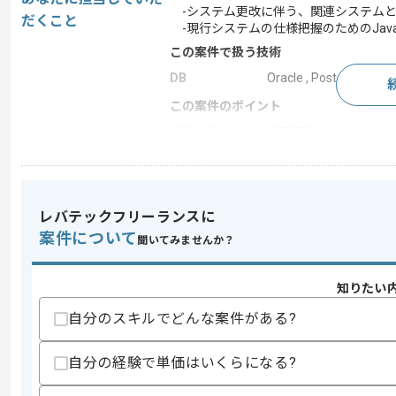
-システム更改に伴う、関連システムと
だくこと
-現行システムの仕様把握のためのJav
この案件で扱う技術
DB
Oracle , PostgreSQL
この案件のポイント
業務内容
受託開発
特徴
20代活躍中 , 30代活躍
レバテックフリーランスに
求めるスキル
案件について
聞いてみませんか？
スキル
・Java、C言語を用いたシステム開発実
・Oracle環境での開発、データ操作実務
・システム更改プロジェクトにおける関
知りたい
歓迎スキル
自分のスキルでどんな案件がある?
・PostgreSQLを用いた開発実務経験
・申請ワークフローシステム開発、仕様
自分の経験で単価はいくらになる?
・データ連携ツール活用、開発経験