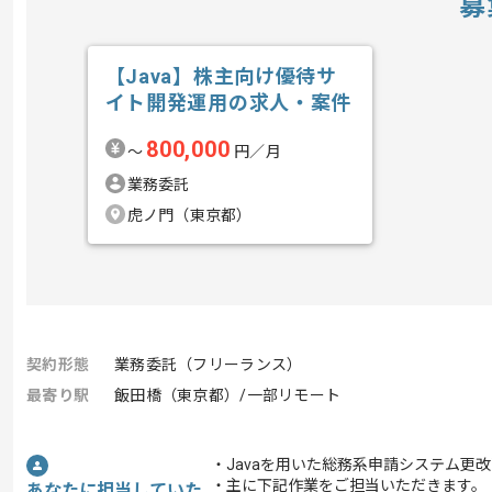
募
【Java】株主向け優待サ
イト開発運用の求人・案件
800,000
〜
円／月
業務委託
虎ノ門（東京都）
契約形態
業務委託（フリーランス）
最寄り駅
飯田橋（東京都）/一部リモート
・Javaを用いた総務系申請システム更
・主に下記作業をご担当いただきます。
あなたに担当していた