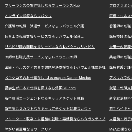
フリーランスの案件探しならフリーランスHub
プログラミン
オンライン診療ならレバクリ
医療・ヘルス
介護職の転職・派遣サービスならレバウェル介護
看護師の転職
保育士の転職支援サービスならレバウェル保育士
医療技師の転
リハビリ職の転職支援サービスならレバウェルリハビリ
栄養士の転職
医師の転職支援サービスならレバウェル医師
薬剤師の転職
医療・ヘルスケア業界の課題解決支援ならレバウェル株式会社
医療看護介護の
メキシコでのお仕事探しはLeverages Career Mexico
アメリカでのお仕事
留学生が日本で仕事を探すなら帰国GO.com
就活・転職支
新卒就活エージェントならキャリアチケット就職
新卒就活無料
新卒就活スカウトならキャリアチケット就職スカウト
若手ハイキャ
フリーター・既卒・未経験の就職・再就職ならハタラクティブ
未経験・若手
障がい者雇用ならワークリア
M&A支援な