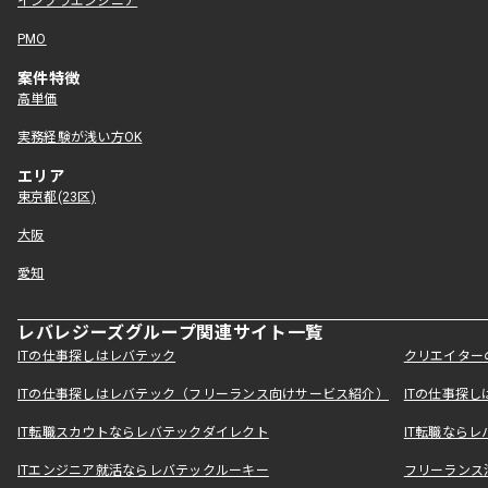
インフラエンジニア
PMO
案件特徴
高単価
実務経験が浅い方OK
エリア
東京都(23区)
大阪
愛知
レバレジーズグループ関連サイト一覧
ITの仕事探しはレバテック
クリエイター
ITの仕事探しはレバテック（フリーランス向けサービス紹介）
ITの仕事探
IT転職スカウトならレバテックダイレクト
IT転職なら
ITエンジニア就活ならレバテックルーキー
フリーランス