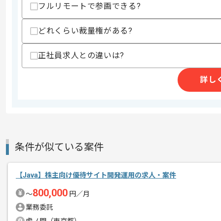
スキルに不安がある方へ
フルリモートで参画できる?
上記に似た経験やスキルをお持ちであれば申
どれくらい裁量権がある?
正社員求人との違いは?
商談回数
1回
その他募集要項
募集人数
2人
詳し
作業開始日
2026/05/28
ソフトウェアソリューションの開発およ
エージェントからのコ
を展開している企業でございます。
条件が似ている案件
メント
今回は総務系申請システム更改要件整理
【Java】株主向け優待サイト開発運用の求人・案件
Javaを用いた開発経験を活かしたい方
800,000
〜
円／月
業務委託
基本的には、常駐とリモートのハイブリ