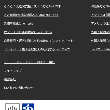
らくらく入退院支援システムならわんコネ
AI面接ならNAL
人と組織のお悩み解決ならNALYSYS Lab.
アジャイル開発なら
業務可視化はremopia
アメリカの生活
オンラインピル診療ならメデリピル
外国人採用ならLe
企業研究・選考対策ならFactBoard(ファクトボード)
外国人派遣なら
ドライバー・施工管理技士の転職ならレバジョブ
レバウェル保
フリーランスエンジニアの求人・案件
サイトマップ
運営会社
個人様のお問い合わせ