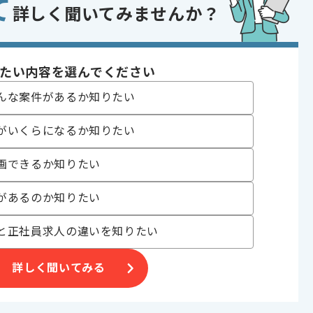
て
クター制御プログラムの開発経験
詳しく聞いてみませんか？
ルチプレイゲームの開発経験
どのクラウドを使用したサーバー環境の構築運用の経験
マーやリードプログラマーの実務経験
であれば申し込み可能なケースもございます！まずはお気軽にご相談ください！
たい内容を選んでください
indows
んな案件があるか知りたい
oud Platform , AWS
がいくらになるか知りたい
it , Jenkins
画できるか知りたい
ーマーゲーム
があるのか知りたい
 追加開発 , アプリ開発 , チューニング , 自社製品開発
 , 参画実績あり , 20代活躍中 , 30代活躍中 , 高トラフィック
と正社員求人の違いを知りたい
詳しく聞いてみる
〜180時間