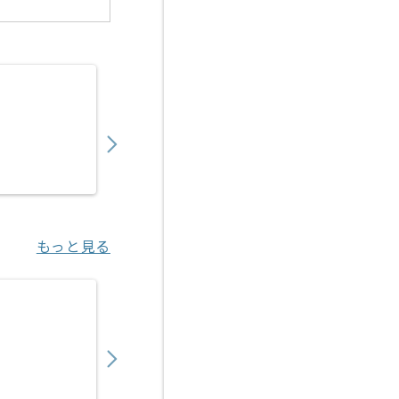
【Unity】新規コンシューマーゲーム開発の求
850,000
〜
円／月
業務委託
秋葉原（東京都）
もっと見る
【Unity】プリントシール機ソフトウェア開
950,000
〜
円／月
業務委託
渋谷（東京都）