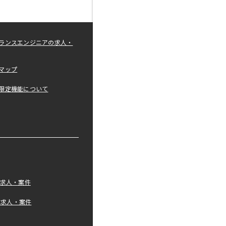
ランスエンジニアの求人・
マップ
限定機能について
の求人・案件
tの求人・案件