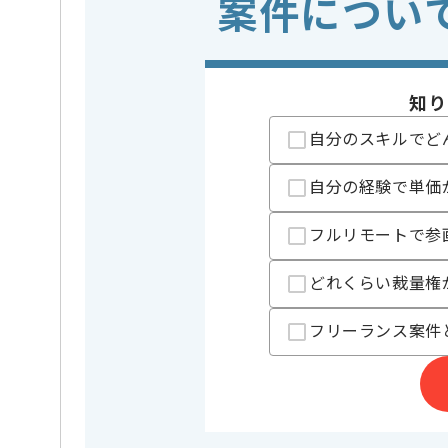
案件につい
・AIによるキャラ
・リアルタイムマ
・AWSやGCPな
・メインプログラ
※上記に似た経験やスキルをお持ち
知り
OS
Linux , W
この案件で扱う技術
自分のスキルでど
クラウド
Google Cl
自分の経験で単価
ゲームエンジン
Unity
開発ツール
Docker , G
フルリモートで参
業界
コンシュ
この案件のポイント
どれくらい裁量権
業務内容
新規開発 ,
特徴
新規立ち上げ
フリーランス案件
精算条件
有
精算・お支払い
精算基準時間
140時間
支払いサイト
15日