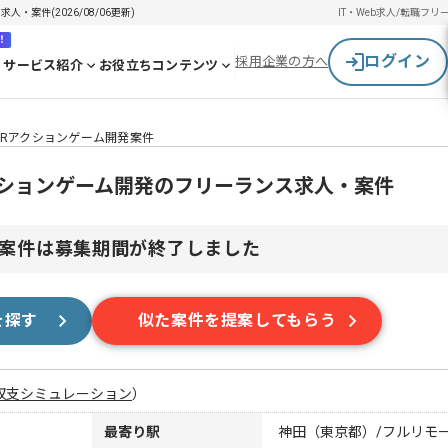
求人・案件(2026/08/06更新)
IT・Web求人/転職
フリ
！
ログイン
採用企業の方へ
サービス紹介
お役立ちコンテンツ
ne5】VRアクションゲーム開発案件
5】VRアクションゲーム開発のフリーランス求人・案件
案件は募集期間が終了しました
を探す
似た案件を提案してもらう
収支シミュレーション
）
最寄り駅
神田（東京都）/フルリモ