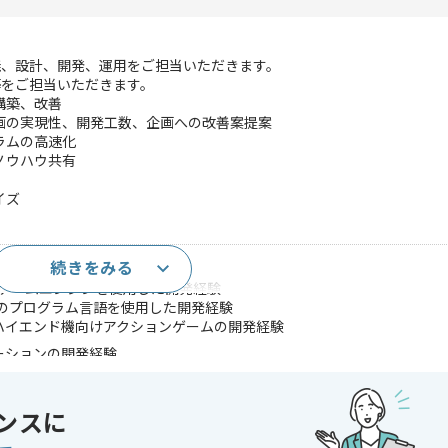
義、設計、開発、運用をご担当いただきます。
等をご担当いただきます。
構築、改善
画の実現性、開発工数、企画への改善案提案
ラムの高速化
ノウハウ共有
イズ
続きをみる
ームの実装経験
ty などのゲームエンジンを使用した開発経験
 などのプログラム言語を使用した開発経験
ハイエンド機向けアクションゲームの開発経験
ーションの開発経験
する知見
る知見
レンダリングに関する知見
ンスに
ンスのチューニング経験