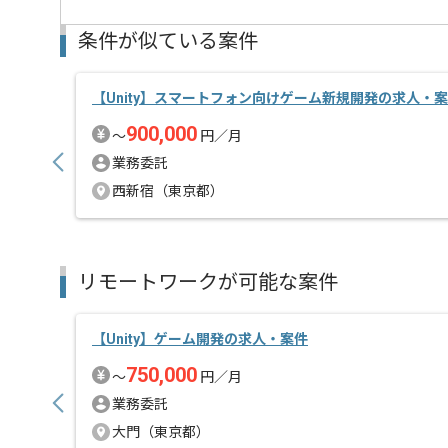
条件が似ている案件
担当者より
VRやブロックチェーンゲームの開発を行う企業の案件
【Unity】スマートフォン向けゲーム新規開発の求人・
ゲームが好きな方や積極的にコミュニケーションを
900,000
〜
円／月
取ることができる方、 自らキャッチアップをしながら
業務委託
作業改善や提案をしていただける方にマッチします。
西新宿（東京都）
自分の作ったものが反映されますので、客観的な視点
ゲームに対するモチベーションを高く持ち続けていけ
より満足いただける環境です。
リモートワークが可能な案件
フルリモートで参画いただけます。
【Unity】ゲーム開発の求人・案件
750,000
〜
円／月
業務委託
大門（東京都）