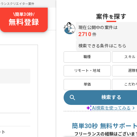
ーランスクリエイター案件
\
簡単30秒
/
案件
探す
を
無料登録
現在公開中の案件は
2710
件
検索できる条件はこちら
職種
スキル
リモート・地域
週稼
単価
こだわ
検索する
AI検索を使ってみる
簡単30秒 無料サポー
ート
フリーランスの経験はございま