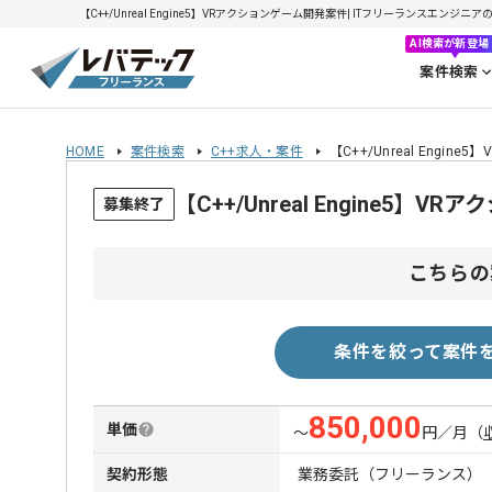
【C++/Unreal Engine5】VRアクションゲーム開発案件| ITフリーランスエンジニアの
AI検索が新登場
案件検索
HOME
案件検索
C++求人・案件
【C++/Unreal Engi
【C++/Unreal Engine
募集終了
こちらの
条件を絞って案件
850,000
単価
〜
円／月
（
契約形態
業務委託（フリーランス）