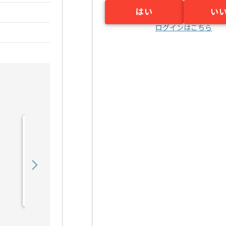
はい
い
ログインはこちら
【Unity】新規コンシュー
マーゲーム開発の求人・案
件
850,000
〜
円／月
業務委託
秋葉原（東京都）