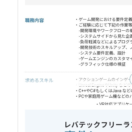
・ゲーム開発における要件定
職務内容
・ご経験に応じて下記の作業
-開発環境やワークフローの
-システムサイドから見た企
-負荷軽減などによるプログ
-開発技術のスキルアップ、
-システム要件定義、設計
-ゲームエンジンのカスタマ
-グラフィック仕様の検証
・アクションゲームのインゲ
求めるスキル
・Unreal EngineやUni
・C++やC#もしくはJava
・PCや家庭用ゲーム機などの
・VR対応アプリケ
・数学や物理に関
・シェーダに関す
・グラフィックス
レバテックフリーラ
・描画パフォーマ
歓迎スキル