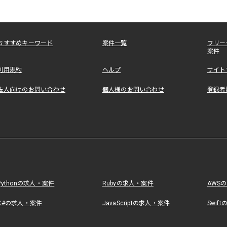
おすすめキーワード
案件一覧
フリー
案件
利用規約
ヘルプ
サイト
法人向けのお問い合わせ
個人様のお問い合わせ
登録者
Pythonの求人・案件
Rubyの求人・案件
AWS
C#の求人・案件
JavaScriptの求人・案件
Swif