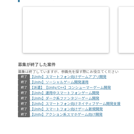
募集が終了した案件
募集は終了していますが、参画先を探す際にお役立てください
【Unity】スマートフォン向けゲームアプリ開発
終了
【Unity】ソーシャルゲーム開発運用
終了
【派遣】【Unity/C++】コンシューマーゲーム開発
終了
【Unity】運用中スマートフォンゲーム開発
終了
【Unity】ダーク系ファンタジーゲーム開発
終了
【Unity】スマートフォン向けネイティブゲーム開発支援
終了
【Unity】スマートフォン向けゲーム新規開発
終了
【Unity】アクション系スマホゲーム向け開発
終了