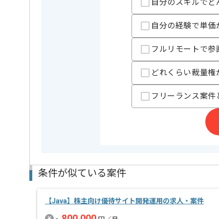
自分のスキルでど
担当者より
システムの開発、販売、調査研究事業等を展開してい
自分の経験で単価
今回は法人向けインターネットバンキング追加開発保
に携わっていただきます。
フルリモートで参
Javaを用いた開発経験を活かしたい方にお勧めです。
どれくらい裁量権
基本的には一部リモートでの作業を見込んでおります
フリーランス案件
条件が似ている案件
【Java】株主向け優待サイト開発運用の求人・案件
800,000