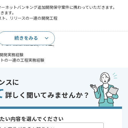
ンターネットバンキング追加開発保守案件に携わっていただきます。
だきます。
スト、リリースの一連の開発工程
続きをみる
ション開発実務経験(1年以上)
用いた開発実務経験
ストの一連の工程実務経験
発の実務経験
ーの実務経験
ンスに
であれば申し込み可能なケースもございます！まずはお気軽にご相談ください！
て
詳しく聞いてみませんか？
行
イド開発 , 受託開発
 , 30代活躍中 , 長期プロジェクト , 新技術に積極的 , 40代活躍中 , BtoB
たい内容を選んでください