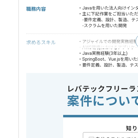
・Javaを用いた法人向けイ
職務内容
・主に下記作業をご担当いた
-要件定義、設計、製造、テ
-スクラムを用いた開発
・アジャイルでの開発実務経験
求めるスキル
・AWS環境におけるアプリケー
・Java実務経験(3年以上)
・SpringBoot、Vue.jsを
・要件定義、設計、製造、テ
・銀行システム開
歓迎スキル
・スクラムマスタ
レバテックフリーラ
※上記に似た経験やスキルをお持ち
案件につい
業界
証券 , 銀
この案件のポイント
業務内容
サーバーサ
特徴
20代活躍中
知り