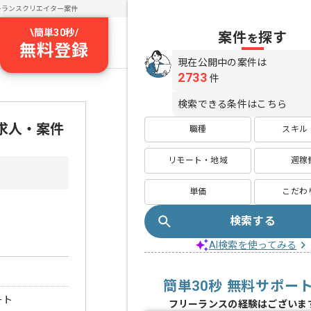
ーランスクリエイター案件
\
簡単30秒
/
案件
探す
を
無料登録
現在公開中の案件は
2733
件
検索できる条件はこちら
ス求人・案件
職種
スキル
リモート・地域
週稼
単価
こだわ
検索する
AI検索を使ってみる
簡単30秒 無料サポー
ート
フリーランスの経験はございま