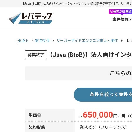
【Java (BtoB)】法人向けインターネットバンキング追加開発保守案件| ITフリーラン
AI検索が新登場
案件検索
HOME
案件検索
サーバーサイドエンジニア求人・案件
【J
【Java (BtoB)】法人向
募集終了
こちらの
条件を絞って案件
650,000
単価
〜
円／月
（
契約形態
業務委託（フリーランス）