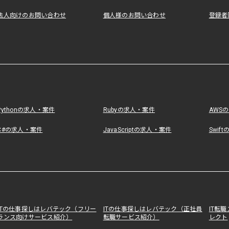
法人向けのお問い合わせ
個人様のお問い合わせ
登録者
Pythonの求人・案件
Rubyの求人・案件
AWS
C#の求人・案件
JavaScriptの求人・案件
Swif
ITの仕事探しはレバテック（フリー
ITの仕事探しはレバテック（正社員
IT転
ランス向けサービス紹介）
転職サービス紹介）
レクト