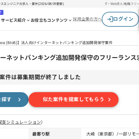
スエンジニアの求人・案件(2026/08/09更新)
IT・Web求人/転職
フリ
！
ログイン
採用企業の方へ
サービス紹介
お役立ちコンテンツ
ava (BtoB)】法人向けインターネットバンキング追加開発保守案件
けインターネットバンキング追加開発保守のフリーラン
案件は募集期間が終了しました
を探す
似た案件を提案してもらう
収支シミュレーション
）
最寄り駅
大崎（東京都）/一部リモ