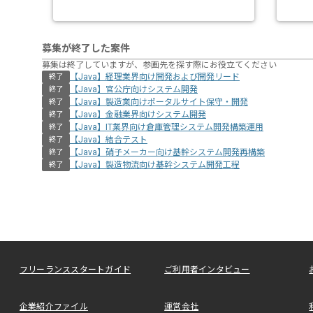
募集が終了した案件
募集は終了していますが、参画先を探す際にお役立てください
【Java】経理業界向け開発および開発リード
終了
【Java】官公庁向けシステム開発
終了
【Java】製造業向けポータルサイト保守・開発
終了
【Java】金融業界向けシステム開発
終了
【Java】IT業界向け倉庫管理システム開発構築運用
終了
【Java】結合テスト
終了
【Java】硝子メーカー向け基幹システム開発再構築
終了
【Java】製造物流向け基幹システム開発工程
終了
フリーランススタートガイド
ご利用者インタビュー
企業紹介ファイル
運営会社