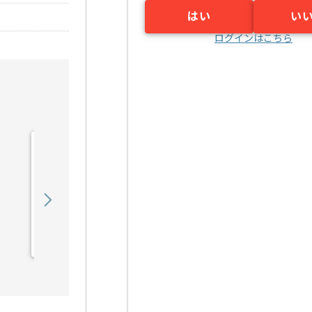
はい
い
ログインはこちら
【Java】建設業向け販売
管理システム開発の求人・
案件
550,000
〜
円／月
業務委託
錦糸町（東京都）