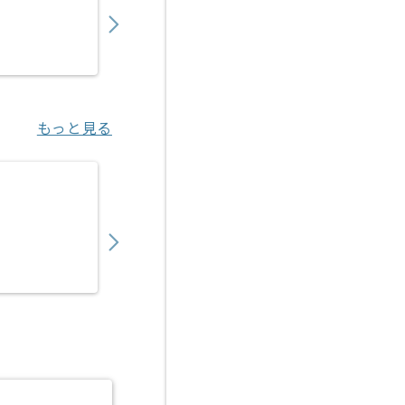
〜
円／月
業務委託
錦糸町（東京都）
もっと見る
【Java】金融系向けシステム開発の求人・案
650,000
〜
円／月
業務委託
中野（東京都）