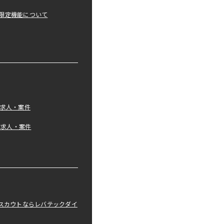
限定機能について
の求人・案件
tの求人・案件
職スカウトならレバテックダイ