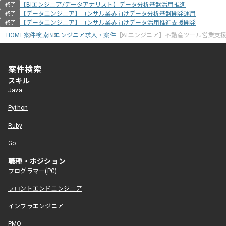
【BIエンジニア/データアナリスト】データ分析基盤活用推進
終了
【データエンジニア】コンサル業界向けデータ分析基盤開発運用
終了
【データエンジニア】コンサル業界向けデータ活用推進支援開発
終了
HOME
案件検索
BIエンジニア求人・案件
【BIエンジニア】不動産ツール営業支
案件検索
スキル
Java
Python
Ruby
Go
職種・ポジション
プログラマー(PG)
フロントエンドエンジニア
インフラエンジニア
PMO