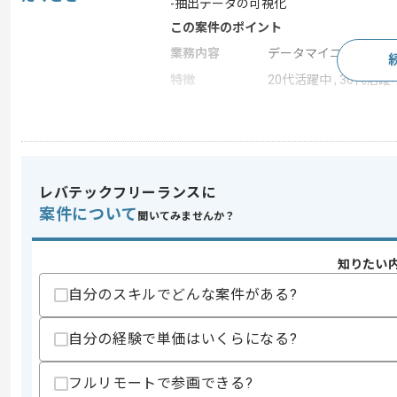
-抽出データの可視化
この案件のポイント
業務内容
データマイニング
特徴
20代活躍中 , 30代活躍
求めるスキル
スキル
・BIエンジニアとしての実務経験
・一人称でのデータ抽出/成形および可
レバテックフリーランスに
案件について
歓迎スキル
聞いてみませんか？
・営業効率化を目的としたデータ分析実
知りたい
スキルに不安がある方へ
自分のスキルでどんな案件がある?
上記に似た経験やスキルをお持ちであれば申
自分の経験で単価はいくらになる?
商談回数
1回
フルリモートで参画できる?
その他募集要項