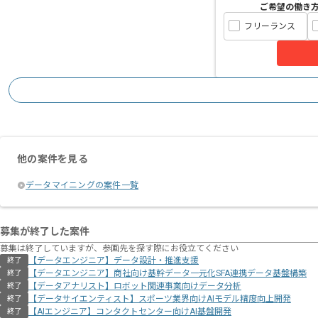
ご希望の働き
フリーランス
他の案件を見る
データマイニングの案件一覧
募集が終了した案件
募集は終了していますが、参画先を探す際にお役立てください
【データエンジニア】データ設計・推進支援
終了
【データエンジニア】商社向け基幹データ一元化SFA連携データ基盤構築
終了
【データアナリスト】ロボット関連事業向けデータ分析
終了
【データサイエンティスト】スポーツ業界向けAIモデル精度向上開発
終了
【AIエンジニア】コンタクトセンター向けAI基盤開発
終了