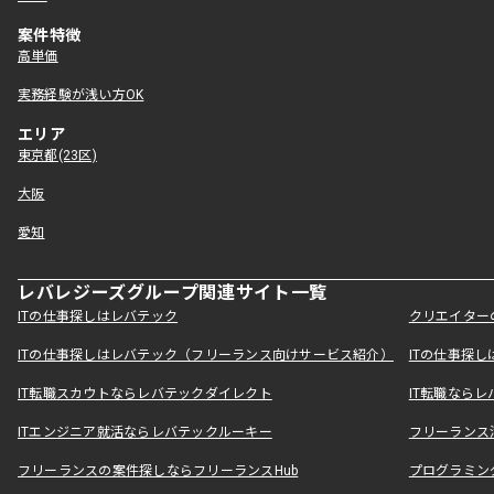
案件特徴
高単価
実務経験が浅い方OK
エリア
東京都(23区)
大阪
愛知
レバレジーズグループ関連サイト一覧
ITの仕事探しはレバテック
クリエイター
ITの仕事探しはレバテック（フリーランス向けサービス紹介）
ITの仕事探
IT転職スカウトならレバテックダイレクト
IT転職なら
ITエンジニア就活ならレバテックルーキー
フリーランス
フリーランスの案件探しならフリーランスHub
プログラミン