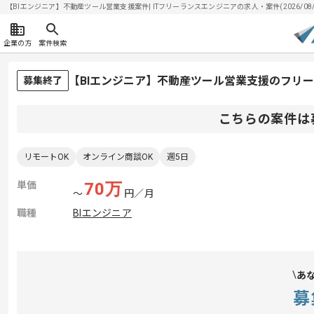
【BIエンジニア】不動産ツール営業支援案件| ITフリーランスエンジニアの求人・案件(2026/08/
企業の方
案件検索
【BIエンジニア】不動産ツール営業支援のフリ
募集終了
こちらの案件は
リモートOK
オンライン商談OK
週5日
単価
70
万
〜
円／月
職種
BIエンジニア
あ
募