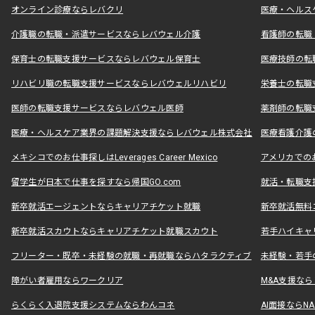
オンライン診療ならレバクリ
医療・ヘルス
介護職の転職・派遣サービスならレバウェル介護
看護師の転職
保育士の転職支援サービスならレバウェル保育士
医療技師の転
リハビリ職の転職支援サービスならレバウェルリハビリ
栄養士の転職
医師の転職支援サービスならレバウェル医師
薬剤師の転職
医療・ヘルスケア業界の課題解決支援ならレバウェル株式会社
医療看護介護の
メキシコでのお仕事探しはLeverages Career Mexico
アメリカでのお仕事
留学生が日本で仕事を探すなら帰国GO.com
就活・転職支
新卒就活エージェントならキャリアチケット就職
新卒就活無料
新卒就活スカウトならキャリアチケット就職スカウト
若手ハイキャ
フリーター・既卒・未経験の就職・再就職ならハタラクティブ
未経験・若手
障がい者雇用ならワークリア
M&A支援な
らくらく入退院支援システムならわんコネ
AI面接ならNAL