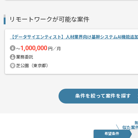
リモートワークが可能な案件
【データサイエンティスト】人材業界向け基幹システムAI機能追
1,000,000
〜
円／月
業務委託
芝公園（東京都）
条件を絞って案件を探す
似た案
希望条件