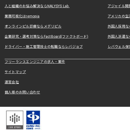
人と組織のお悩み解決ならNALYSYS Lab.
アジャイル開発なら
業務可視化はremopia
アメリカの生活
オンラインピル診療ならメデリピル
外国人採用ならLe
企業研究・選考対策ならFactBoard(ファクトボード)
外国人派遣なら
ドライバー・施工管理技士の転職ならレバジョブ
レバウェル保
フリーランスエンジニアの求人・案件
サイトマップ
運営会社
個人様のお問い合わせ