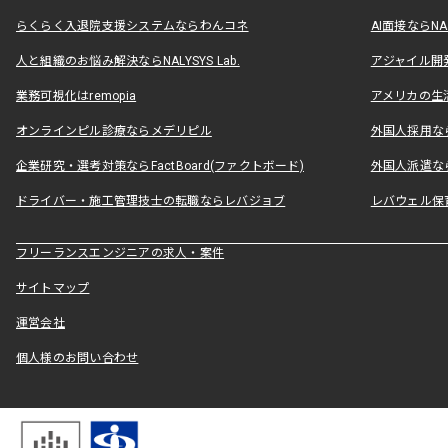
らくらく入退院支援システムならわんコネ
AI面接ならNAL
人と組織のお悩み解決ならNALYSYS Lab.
アジャイル開発なら
業務可視化はremopia
アメリカの生活
オンラインピル診療ならメデリピル
外国人採用ならLe
企業研究・選考対策ならFactBoard(ファクトボード)
外国人派遣なら
ドライバー・施工管理技士の転職ならレバジョブ
レバウェル保
フリーランスエンジニアの求人・案件
サイトマップ
運営会社
個人様のお問い合わせ