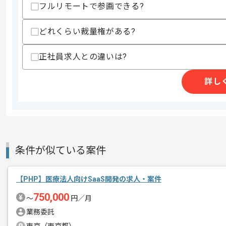
フルリモートで参画できる?
・AWSバージョンアップ実務経験
・CI/CDパイプライン改善実務経験
どれくらい裁量権がある?
・不動産業界に関する知見
スキルに不安がある方へ
正社員求人との違いは?
上記に似た経験やスキルをお持ちであれば申
詳し
商談回数
2回
その他募集要項
募集人数
1人
作業開始日
2026/06/01
条件が似ている案件
【PHP】医療法人向けSaaS開発の求人・案件
金融、クレジット業界向けシステム構築
エージェントからのコ
を展開している企業でございます。
750,000
〜
円／月
メント
今回は不動産業界向け共通基盤システム
業務委託
に携わっていただきます。