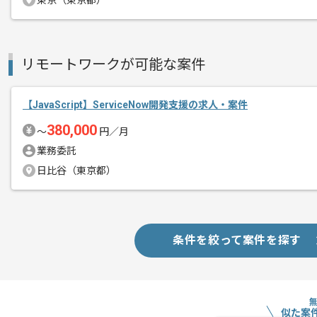
東京（東京都）
JavaScriptを用いた開発経験を活か
リモートワークが可能な案件
基本的には一部リモートでの作業を見込
【JavaScript】ServiceNow開発支援の求人・案件
380,000
〜
円／月
業務委託
日比谷（東京都）
条件を絞って案件を探す
似た案