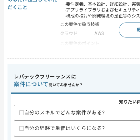
-要件定義、基本設計、詳細設計、実
だくこと
-アプリライブラリおよびセキュリティ
-構成の検討や開発環境の是正等のシ
この案件で扱う技術
クラウド
AWS
この案件のポイント
業務内容
システム開発 , 受託開
特徴
20代活躍中 , 30代活躍
レバテックフリーランスに
案件について
聞いてみませんか？
求めるスキル
スキル
・IT開発実務経験(5年以上)
・MVCフレームワークを用いたサーバー
知りたい
・JavaScriptを用いた開発実務経験
自分のスキルでどんな案件がある?
・アプリライブラリバージョンアップ、
・構成の検討や開発環境の是正等のシス
・基幹システム開発実務経験
自分の経験で単価はいくらになる?
・基盤チームでの実務経験
歓迎スキル