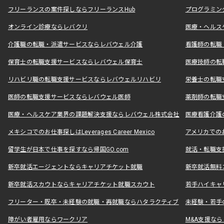
フリーランスの案件探しならフリーランスHub
プログラミン
オンライン診療ならレバクリ
医療・ヘルス
介護職の転職・派遣サービスならレバウェル介護
看護師の転職
保育士の転職支援サービスならレバウェル保育士
医療技師の転
リハビリ職の転職支援サービスならレバウェルリハビリ
栄養士の転職
医師の転職支援サービスならレバウェル医師
薬剤師の転職
医療・ヘルスケア業界の課題解決支援ならレバウェル株式会社
医療看護介護の
メキシコでのお仕事探しはLeverages Career Mexico
アメリカでのお仕事
留学生が日本で仕事を探すなら帰国GO.com
就活・転職支
新卒就活エージェントならキャリアチケット就職
新卒就活無料
新卒就活スカウトならキャリアチケット就職スカウト
若手ハイキャ
フリーター・既卒・未経験の就職・再就職ならハタラクティブ
未経験・若手
障がい者雇用ならワークリア
M&A支援な