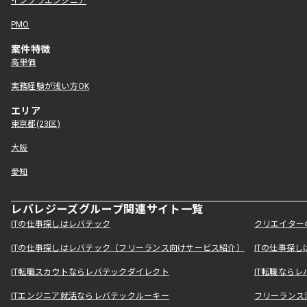
インフラエンジニア
PMO
案件特徴
高単価
実務経験が浅い方OK
エリア
東京都(23区)
大阪
愛知
レバレジーズグループ関連サイト一覧
ITの仕事探しはレバテック
クリエイター
ITの仕事探しはレバテック（フリーランス向けサービス紹介）
ITの仕事探
IT転職スカウトならレバテックダイレクト
IT転職なら
ITエンジニア就活ならレバテックルーキー
フリーランス