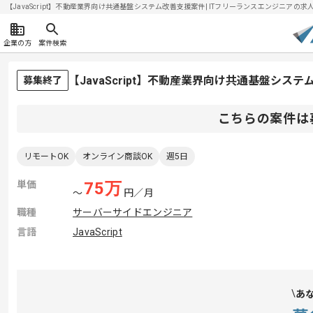
【JavaScript】不動産業界向け共通基盤システム改善支援案件| ITフリーランスエンジニアの求人・案
企業の方
案件検索
【JavaScript】不動産業界向け共通基盤シ
募集終了
こちらの案件は
リモートOK
オンライン商談OK
週5日
単価
75
万
〜
円／月
職種
サーバーサイドエンジニア
言語
JavaScript
あ