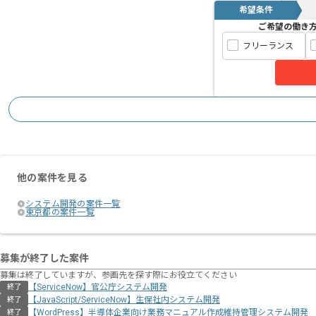
希望条件
ご希望の働き
フリーランス
他の案件を見る
システム開発の案件一覧
東京都の案件一覧
募集が終了した案件
募集は終了していますが、参画先を探す際にお役立てください
【ServiceNow】官公庁システム開発
終了
【JavaScript/ServiceNow】生保社内システム開発
終了
【WordPress】半導体企業向け業務マニュアル作成維持管理システム開発
終了