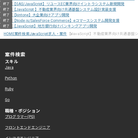
【GAS/JavaScript】リユースEC業界向けイントラシステム新規開発
終了
【JavaScript 】不動産業界向け共通基盤システム設計実装支援
終了
【kintone】大企業向けアプリ開発
終了
【Node.js/SalesForce Commerce】eコマースシステム開発支援
終了
【JavaScript】地方銀行向けバンキングアプリ開発
終了
HOME
案件検索
JavaScript求人・案件
【JavaScript】不動産業界向け共通基
案件検索
スキル
Java
Python
Ruby
Go
職種・ポジション
プログラマー(PG)
フロントエンドエンジニア