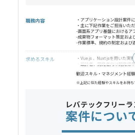
・アプリケーション設計案件に
職務内容
・主に下記作業をご担当いた
-画面系アプリ基盤におけるア
-成果物フォーマット策定およ
-作業標準、規約の制定および
・Vue.js 、Nuxt.jsを用いた
求めるスキル
・設計者、開発者向け開発標
・マネジメント経
歓迎スキル
※上記に似た経験やスキルをお持ち
フレームワーク
この案件で扱う技術
Vue.js , Nu
レバテックフリーラ
案件につい
業務内容
アプリ開発
この案件のポイント
特徴
20代活躍中
的 , 上