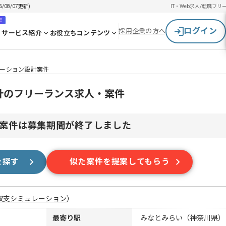
08/07更新)
IT・Web求人/転職
フリ
！
ログイン
採用企業の方へ
サービス紹介
お役立ちコンテンツ
リケーション設計案件
設計のフリーランス求人・案件
案件は募集期間が終了しました
を探す
似た案件を提案してもらう
収支シミュレーション
）
最寄り駅
みなとみらい（神奈川県）