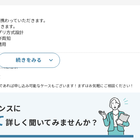
携わっていただきます。
だきます。
プリ方式設計
び周知
適用
続きをみる
実務経験
準策定経験
験
であれば申し込み可能なケースもございます！まずはお気軽にご相談ください！
xt.js
ンスに
て
 , 受託開発
詳しく聞いてみませんか？
 , 30代活躍中 , 40代活躍中 , 長期プロジェクト , BtoB向け , 参画実績あ
流工程の仕事