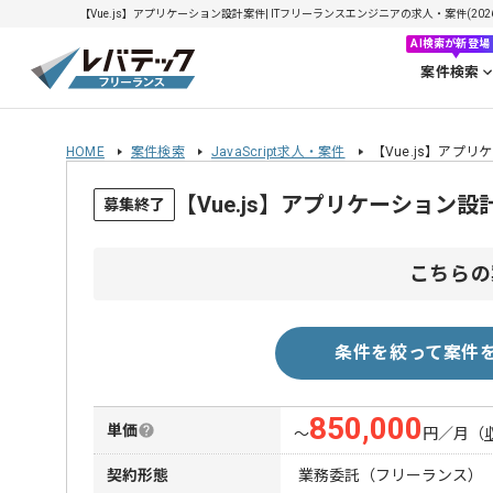
【Vue.js】アプリケーション設計案件| ITフリーランスエンジニアの求人・案件(2026/
AI検索が新登場
案件検索
HOME
案件検索
JavaScript求人・案件
【Vue.js】アプ
【Vue.js】アプリケーション
募集終了
こちらの
条件を絞って案件
850,000
単価
〜
円／月
（
契約形態
業務委託（フリーランス）