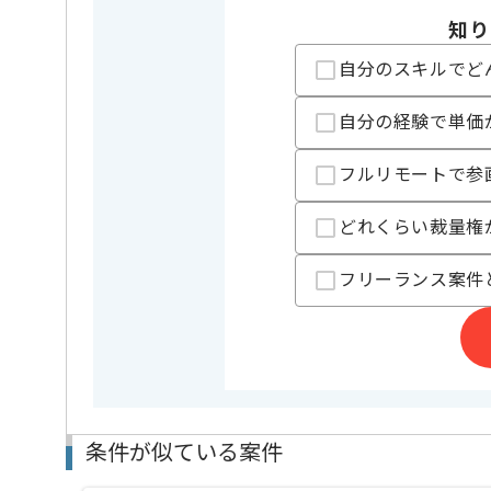
知り
担当者より
自分のスキルでど
高還元SES事業、ITフリーランスエージェント事業等
自分の経験で単価
レバテックの実績がある企業の案件でございます。
今回はアプリケーション設計案件に携わっていただき
フルリモートで参
フロントエンドエンジニアとしての実務経験を活かし
どれくらい裁量権
基本的には常駐での作業を見込んでおります。
チームでの開発が得意な方にマッチします。
フリーランス案件
条件が似ている案件