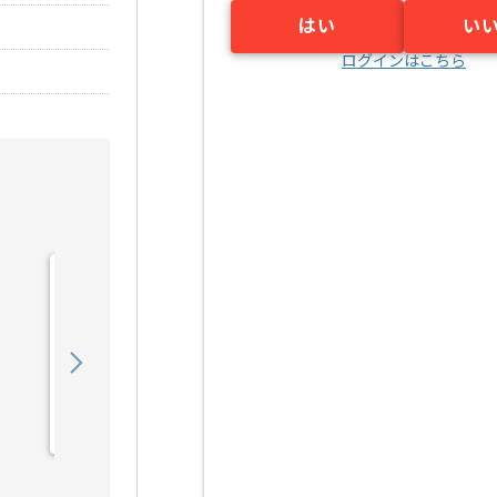
はい
い
ログインはこちら
【広告運用】toC向けデジ
タルマーケターの求人・案
件
850,000
〜
円／月
業務委託
恵比寿（東京都）