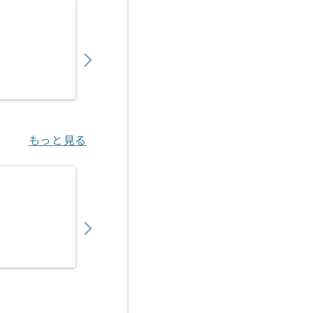
【広告運用】toC向けデジタルマーケターの
850,000
〜
円／月
業務委託
恵比寿（東京都）
もっと見る
【PHP/React】美容医療系Webアプリケー
550,000
〜
円／月
業務委託
新橋（東京都）