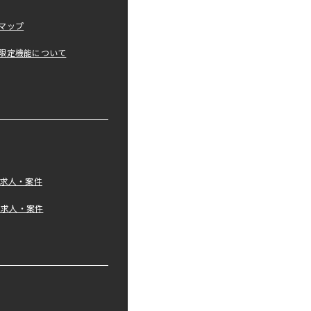
マップ
限定機能について
の求人・案件
tの求人・案件