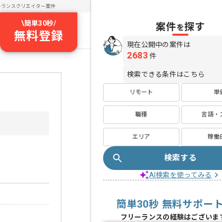
ーランスクリエイター案件
\
簡単30秒
/
案件
探す
を
無料登録
現在公開中の案件は
2683
件
検索できる条件はこちら
リモート
単
職種
言語・
エリア
稼働
検索する
AI検索を使ってみる
簡単30秒 無料サポー
フリーランスの経験はございま