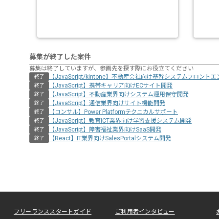
募集が終了した案件
募集は終了していますが、参画先を探す際にお役立てください
【JavaScript/kintone】不動産会社向け基幹システムフロント
終了
【JavaScript】携帯キャリア向けECサイト開発
終了
【JavaScript】不動産業界向けシステム運用保守開発
終了
【JavaScript】通信業界向けサイト機能開発
終了
【コンサル】Power Platformテクニカルサポート
終了
【JavaScript】教育ICT業界向け学習支援システム開発
終了
【JavaScript】障害福祉業界向けSaaS開発
終了
【React】IT業界向けSalesPortalシステム開発
終了
フリーランススタートガイド
ご利用者インタビュー