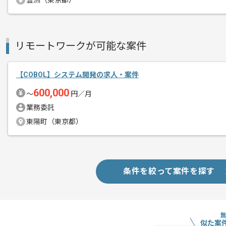
豊洲（東京都）
リモートワークが可能な案件
【COBOL】システム開発の求人・案件
600,000
〜
円／月
業務委託
東陽町（東京都）
条件を絞って案件を探す
似た案