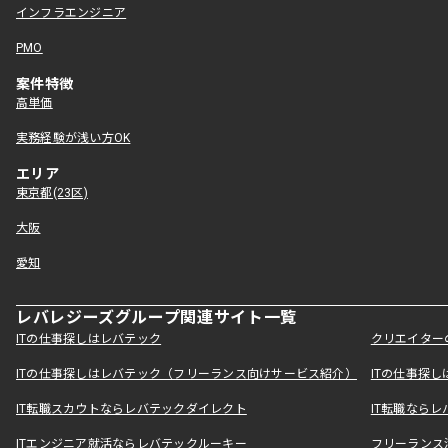
インフラエンジニア
PMO
案件特徴
高単価
実務経験が浅い方OK
エリア
東京都(23区)
大阪
愛知
レバレジーズグループ関連サイト一覧
ITの仕事探しはレバテック
クリエイター
ITの仕事探しはレバテック（フリーランス向けサービス紹介）
ITの仕事探
IT転職スカウトならレバテックダイレクト
IT転職なら
ITエンジニア就活ならレバテックルーキー
フリーランス