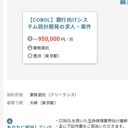
募
【COBOL】銀行向けシス
テム設計開発の求人・案件
950,000
〜
円／月
業務委託
豊洲（東京都）
契約形態
業務委託（フリーランス）
最寄り駅
大崎（東京都）
・COBOLを用いた生命保険業界向け基
・主に下記作業をご担当いただきます。
あなたに担当していた