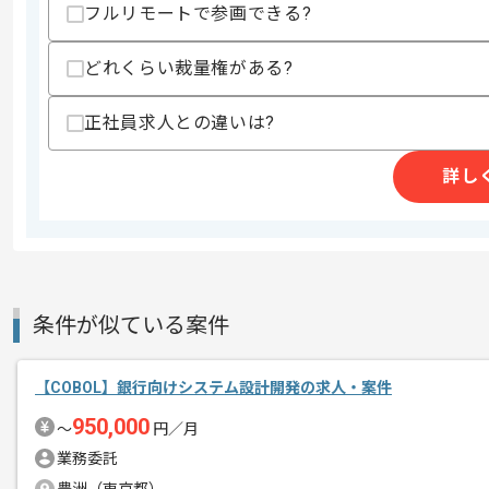
フルリモートで参画できる?
商談回数
2回
どれくらい裁量権がある?
その他募集要項
募集人数
2人
作業開始日
2026/07/01
正社員求人との違いは?
詳し
ソフトウェアの受託開発事業、ITエン
エージェントからのコ
を展開している企業でございます。
メント
今回は生命保険業界向け基幹システム保
に携わっていただきます。
条件が似ている案件
COBOLを用いた開発経験を活かしたい
【COBOL】銀行向けシステム設計開発の求人・案件
950,000
基本的には常駐での作業を見込んでおり
〜
円／月
チームでの開発が得意な方にマッチしま
業務委託