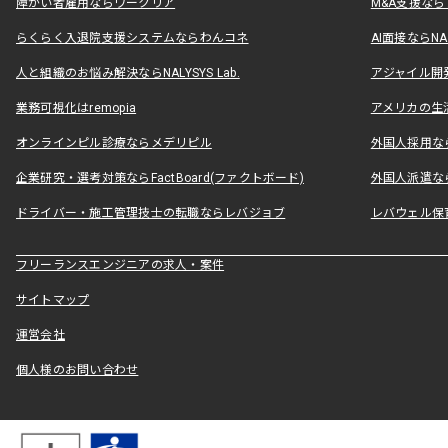
障がい者雇用ならワークリア
M&A支援な
らくらく入退院支援システムならわんコネ
AI面接ならNAL
人と組織のお悩み解決ならNALYSYS Lab.
アジャイル開発なら
業務可視化はremopia
アメリカの生活
オンラインピル診療ならメデリピル
外国人採用ならLe
企業研究・選考対策ならFactBoard(ファクトボード)
外国人派遣なら
ドライバー・施工管理技士の転職ならレバジョブ
レバウェル保
フリーランスエンジニアの求人・案件
サイトマップ
運営会社
個人様のお問い合わせ