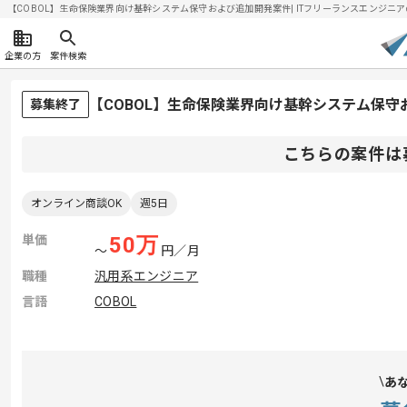
【COBOL】生命保険業界向け基幹システム保守および追加開発案件| ITフリーランスエンジニアの求人
企業の方
案件検索
【COBOL】生命保険業界向け基幹システム保
募集終了
こちらの案件は
オンライン商談OK
週5日
単価
50
万
〜
円／月
職種
汎用系エンジニア
言語
COBOL
あ