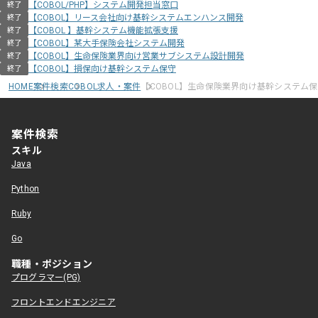
【COBOL/PHP】システム開発担当窓口
終了
【COBOL】リース会社向け基幹システムエンハンス開発
終了
【COBOL 】基幹システム機能拡張支援
終了
【COBOL】某大手保険会社システム開発
終了
【COBOL】生命保険業界向け営業サブシステム設計開発
終了
【COBOL】損保向け基幹システム保守
終了
HOME
案件検索
COBOL求人・案件
【COBOL】生命保険業界向け基幹システム
案件検索
スキル
Java
Python
Ruby
Go
職種・ポジション
プログラマー(PG)
フロントエンドエンジニア