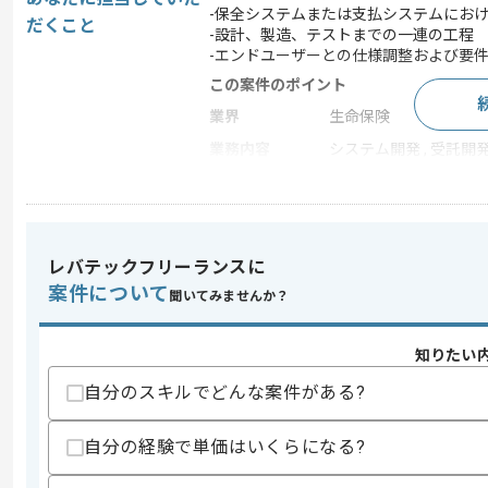
-保全システムまたは支払システムにお
だくこと
-設計、製造、テストまでの一連の工程
-エンドユーザーとの仕様調整および要
この案件のポイント
業界
生命保険
業務内容
システム開発 , 受託開
特徴
20代活躍中 , 30代活躍
レバテックフリーランスに
求めるスキル
スキル
案件について
・生命保険業界システム開発および保守
聞いてみませんか？
・IBMホスト、TSOの汎用機環境におけ
歓迎スキル
知りたい
・生命保険における保全システムまたは
自分のスキルでどんな案件がある?
スキルに不安がある方へ
自分の経験で単価はいくらになる?
上記に似た経験やスキルをお持ちであれば申