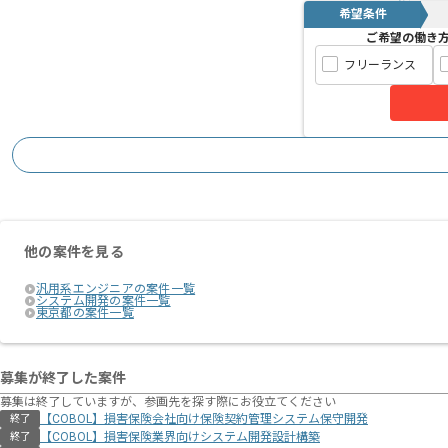
希望条件
ご希望の働き
フリーランス
他の案件を見る
汎用系エンジニアの案件一覧
システム開発の案件一覧
東京都の案件一覧
募集が終了した案件
募集は終了していますが、参画先を探す際にお役立てください
【COBOL】損害保険会社向け保険契約管理システム保守開発
終了
【COBOL】損害保険業界向けシステム開発設計構築
終了