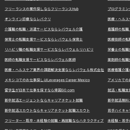
フリーランスの案件探しならフリーランスHub
プログラミン
オンライン診療ならレバクリ
医療・ヘルス
介護職の転職・派遣サービスならレバウェル介護
看護師の転職
保育士の転職支援サービスならレバウェル保育士
医療技師の転
リハビリ職の転職支援サービスならレバウェルリハビリ
栄養士の転職
医師の転職支援サービスならレバウェル医師
薬剤師の転職
医療・ヘルスケア業界の課題解決支援ならレバウェル株式会社
医療看護介護の
メキシコでのお仕事探しはLeverages Career Mexico
アメリカでのお仕事
留学生が日本で仕事を探すなら帰国GO.com
就活・転職支
新卒就活エージェントならキャリアチケット就職
新卒就活無料
新卒就活スカウトならキャリアチケット就職スカウト
若手ハイキャ
フリーター・既卒・未経験の就職・再就職ならハタラクティブ
未経験・若手