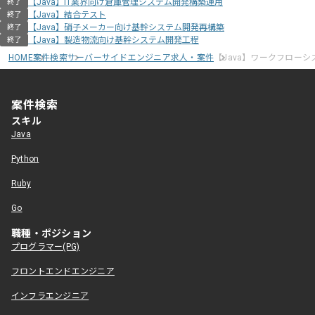
【Java】IT業界向け倉庫管理システム開発構築運用
終了
【Java】結合テスト
終了
【Java】硝子メーカー向け基幹システム開発再構築
終了
【Java】製造物流向け基幹システム開発工程
終了
HOME
案件検索
サーバーサイドエンジニア求人・案件
【Java】ワークフロー
案件検索
スキル
Java
Python
Ruby
Go
職種・ポジション
プログラマー(PG)
フロントエンドエンジニア
インフラエンジニア