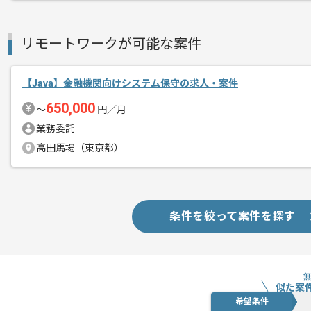
リモートワークが可能な案件
【Java】金融機関向けシステム保守の求人・案件
650,000
〜
円／月
業務委託
高田馬場（東京都）
条件を絞って案件を探す
似た案
希望条件