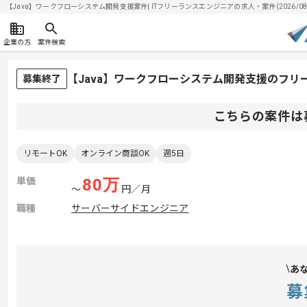
【Java】ワークフローシステム開発支援案件| ITフリーランスエンジニアの求人・案件(2026/08/
企業の方
案件検索
【Java】ワークフローシステム開発支援のフリ
募集終了
こちらの案件は
リモートOK
オンライン商談OK
週5日
単価
80
万
〜
円／月
職種
サーバーサイドエンジニア
あ
募