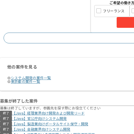
ご希望の働き
フリーランス
他の案件を見る
システム開発の案件一覧
東京都の案件一覧
募集が終了した案件
募集は終了していますが、参画先を探す際にお役立てください
【Java】経理業界向け開発および開発リード
終了
【Java】官公庁向けシステム開発
終了
【Java】製造業向けポータルサイト保守・開発
終了
【Java】金融業界向けシステム開発
終了