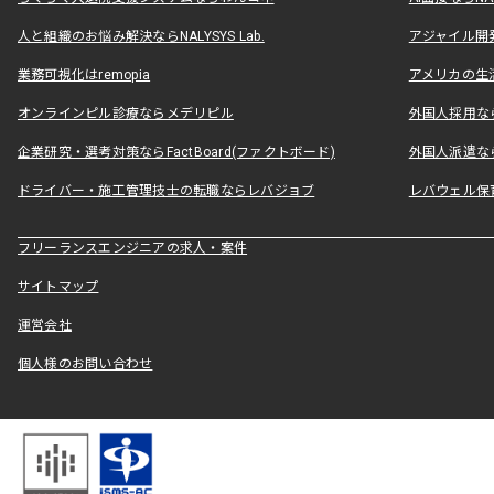
人と組織のお悩み解決ならNALYSYS Lab.
アジャイル開発なら
業務可視化はremopia
アメリカの生活
オンラインピル診療ならメデリピル
外国人採用ならLe
企業研究・選考対策ならFactBoard(ファクトボード)
外国人派遣なら
ドライバー・施工管理技士の転職ならレバジョブ
レバウェル保
フリーランスエンジニアの求人・案件
サイトマップ
運営会社
個人様のお問い合わせ