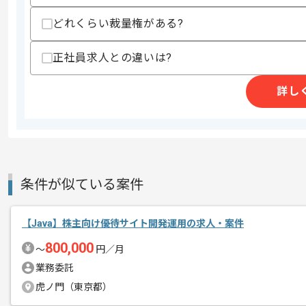
商談回数
1回
どれくらい裁量権がある?
その他募集要項
募集人数
2人
正社員求人との違いは?
作業開始日
2026/07/01
詳し
SES事業、クリエイティブ事業等を展開
エージェントからのコ
今回はワークフローシステム開発支援案
メント
Javaを用いた開発経験を活かしたい方
条件が似ている案件
基本的にはフルリモートでの作業を見込
【Java】株主向け優待サイト開発運用の求人・案件
800,000
〜
円／月
業務委託
虎ノ門（東京都）