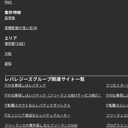
PMO
案件特徴
高単価
実務経験が浅い方OK
エリア
東京都(23区)
大阪
愛知
レバレジーズグループ関連サイト一覧
ITの仕事探しはレバテック
クリエイター
ITの仕事探しはレバテック（フリーランス向けサービス紹介）
ITの仕事探
IT転職スカウトならレバテックダイレクト
IT転職なら
ITエンジニア就活ならレバテックルーキー
フリーランス
フリーランスの案件探しならフリーランスHub
プログラミン