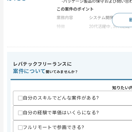
-パッケージ製品の保守および問い合
この案件のポイント
業務内容
システム開発 , 受託開
特徴
20代活躍中 , 30代活躍
求めるスキル
スキル
・Javaを用いた開発経験
・Javascriptを用いた開発経験
レバテックフリーランスに
・SQLを用いた開発経験
案件について
聞いてみませんか？
・プロダクト開発経験
・1人称での基本設計以降の経験
知りたい
歓迎スキル
・AWSを用いた開発経験
自分のスキルでどんな案件がある?
スキルに不安がある方へ
自分の経験で単価はいくらになる?
上記に似た経験やスキルをお持ちであれば申
フルリモートで参画できる?