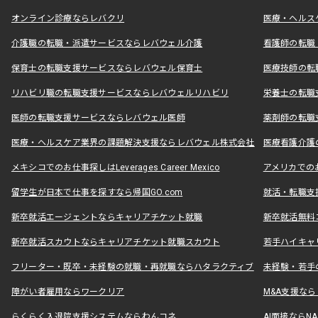
オンライン診療ならレバクリ
医療・ヘルス
介護職の転職・派遣サービスならレバウェル介護
看護師の転職
保育士の転職支援サービスならレバウェル保育士
医療技師の転
リハビリ職の転職支援サービスならレバウェルリハビリ
栄養士の転職
医師の転職支援サービスならレバウェル医師
薬剤師の転職
医療・ヘルスケア業界の課題解決支援ならレバウェル株式会社
医療看護介護の
メキシコでのお仕事探しはLeverages Career Mexico
アメリカでのお仕事
留学生が日本で仕事を探すなら帰国GO.com
就活・転職支
新卒就活エージェントならキャリアチケット就職
新卒就活無料
新卒就活スカウトならキャリアチケット就職スカウト
若手ハイキャ
フリーター・既卒・未経験の就職・再就職ならハタラクティブ
未経験・若手
障がい者雇用ならワークリア
M&A支援な
らくらく入退院支援システムならわんコネ
AI面接ならNAL