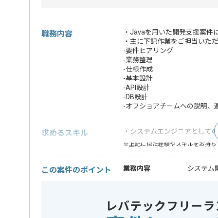
・Javaを用いた開発支援案件
職務内容
・主に下記作業をご担当いた
-要件ヒアリング
-業務整理
-仕様作成
-基本設計
-API設計
-DB設計
-オフショアチームへの説明、
・システムエンジニアとしての実
求めるスキル
※上記に似た経験やスキルをお持ち
業務内容
システム開
この案件のポイント
特徴
20代活躍中
レバテックフリーラ