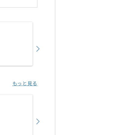
【Java】建設業向け販売管理システム開発の
550,000
〜
円／月
業務委託
錦糸町（東京都）
もっと見る
【Java/Vue.js】官公庁向け医療系システム
550,000
〜
円／月
業務委託
新橋（東京都）