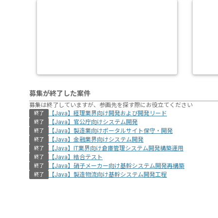
募集が終了した案件
募集は終了していますが、参画先を探す際にお役立てください
【Java】経理業界向け開発および開発リード
終了
【Java】官公庁向けシステム開発
終了
【Java】製造業向けポータルサイト保守・開発
終了
【Java】金融業界向けシステム開発
終了
【Java】IT業界向け倉庫管理システム開発構築運用
終了
【Java】結合テスト
終了
【Java】硝子メーカー向け基幹システム開発再構築
終了
【Java】製造物流向け基幹システム開発工程
終了