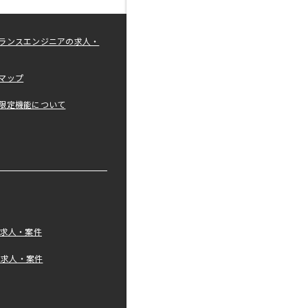
ランスエンジニアの求人・
マップ
限定機能について
の求人・案件
tの求人・案件