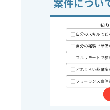
案件につい
担当者より
システム、アプリケーション開発事業、ITエンジニア
を展開している企業でございます。
今回は開発支援案件に携わっていただきます。
知り
Javaを用いた実務経験を活かしたい方にお勧めです。
自分のスキルでど
基本的には一部リモートでの作業を見込んでおります
自分の経験で単価
フルリモートで参
どれくらい裁量権
フリーランス案件