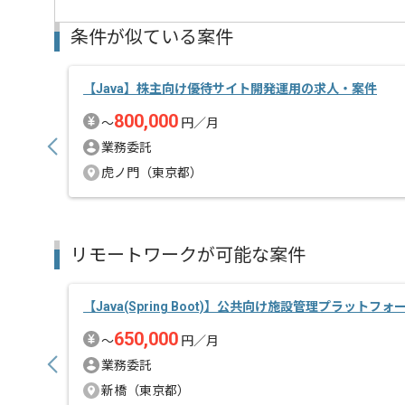
条件が似ている案件
【Java】株主向け優待サイト開発運用の求人・案件
800,000
〜
円／月
業務委託
虎ノ門（東京都）
リモートワークが可能な案件
【Java(Spring Boot)】公共向け施設管理プラットフォ
650,000
〜
円／月
業務委託
新橋（東京都）