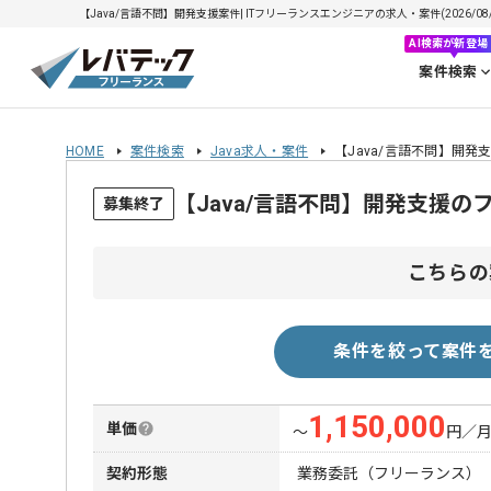
【Java/言語不問】開発支援案件| ITフリーランスエンジニアの求人・案件(2026/08/
AI検索が新登場
案件検索
HOME
案件検索
Java求人・案件
【Java/言語不問】開発
【Java/言語不問】開発支援
募集終了
こちらの
条件を絞って案件
1,150,000
単価
〜
円／
契約形態
業務委託（フリーランス）