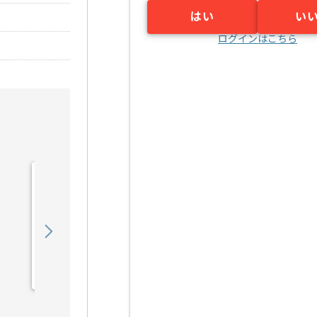
はい
い
ログインはこちら
【Java】建設業向け販売
管理システム開発の求人・
案件
550,000
〜
円／月
業務委託
錦糸町（東京都）