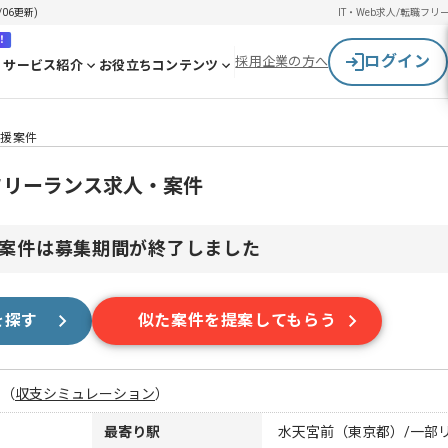
06更新)
IT・Web求人/転職
フリ
！
ログイン
採用企業の方へ
サービス紹介
お役立ちコンテンツ
支援案件
のフリーランス求人・案件
案件は募集期間が終了しました
を探す
似た案件を提案してもらう
月
（
収支シミュレーション
）
最寄り駅
水天宮前（東京都）/一部