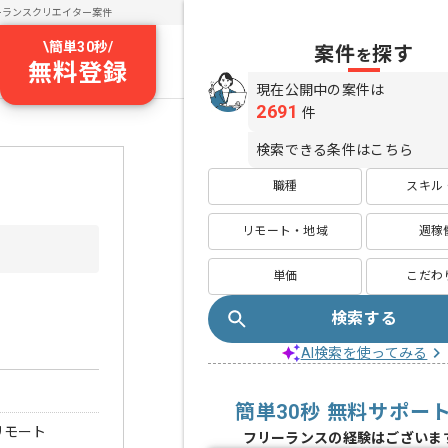
ーランスクリエイター案件
\
簡単30秒
/
案件
探す
を
無料登録
現在公開中の案件は
2691
件
検索できる条件はこちら
職種
スキル
リモート・地域
週稼
単価
こだわ
検索する
AI検索を使ってみる
簡単30秒 無料サポー
リモート
フリーランスの経験はございま