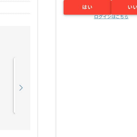
はい
い
ログインはこちら
【PM】塗装業界向けシス
テム開発支援の求人・案件
1,200,000
〜
円／月
業務委託
浦和（埼玉県）