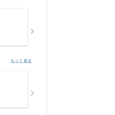
【PM】塗装業界向けシステム開発支援の求人
1,200,000
〜
円／月
業務委託
浦和（埼玉県）
もっと見る
【PM】証券会社向け営業支援プロダクト導入
1,050,000
〜
円／月
業務委託
豊洲（東京都）