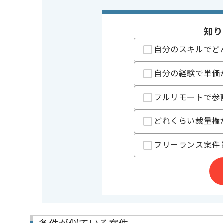
精算条件
有
精算・お支払い
精算基準時間
140時間
知り
支払いサイト
15日
自分のスキルでど
担当者より
自分の経験で単価
レバテックでの実績がある企業の案件でございます。
フルリモートで参
PM、コンサルの経験を活かすことができます。
複数案件を保有している企業ですので、
どれくらい裁量権
ご経験と実績に応じて別案件のご提案も差し上げる場
新しいアイディアや技術を積極的に導入し、
フリーランス案件
経験豊富なメンバーと成長が出来る環境でございます
スキルアップされたい方、長期的に参画されたい方に