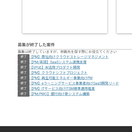
募集が終了した案件
募集は終了していますが、参画先を探す際にお役立てください
【PM】商社向けクラウドストレージマネジメント
終了
【PM/英語】SaaSシステム連携支援
終了
【VPoE】AI活用プロダクト開発
終了
【PM】クラウドシフトプロジェクト
終了
【PM】再生可能エネルギー事業向けPM
終了
【PM】eラーニングサービス事業者向けSaaS開発リード
終了
【PM】ITサービス向けITSM標準適用推進
終了
【PM/PMO】銀行向け新システム構築
終了