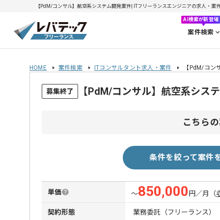
【PdM/コンサル】航空系システム開発案件| ITフリーランスエンジニアの求人・案件(20
AI検索が新登場
案件検索
HOME
案件検索
ITコンサルタント求人・案件
【PdM/コ
【PdM/コンサル】航空系シス
募集終了
こちらの
条件を絞って案件
850,000
単価
〜
円／月
（
契約形態
業務委託（フリーランス）