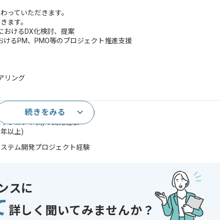
わっていただきます。
だきます。
におけるDX化検討、提案
におけるPM、PMO等のプロジェクト推進支援
アリング
続きをみる
ジャイル開発プロジェクト経験
バックエンド側)の開発経験
年以上)
システム開発プロジェクト経験
であれば申し込み可能なケースもございます！まずはお気軽にご相談ください！
ンスに
開発
 , 30代活躍中
て
詳しく聞いてみませんか？