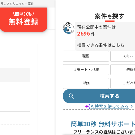
ーランスクリエイター案件
\
簡単30秒
/
案件
探す
を
無料登録
現在公開中の案件は
2696
件
検索できる条件はこちら
職種
スキル
リモート・地域
週稼
単価
こだわ
検索する
AI検索を使ってみる
簡単30秒 無料サポー
フリーランスの経験はございま