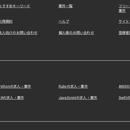
おすすめキーワード
案件一覧
フリー
案件
利用規約
ヘルプ
サイト
法人向けのお問い合わせ
個人様のお問い合わせ
登録者
Pythonの求人・案件
Rubyの求人・案件
AWS
C#の求人・案件
JavaScriptの求人・案件
Swif