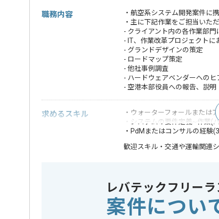
・航空系システム開発案件に携
職務内容
・主に下記作業をご担当いた
- クライアント内の各作業部門
- IT、作業改革プロジェクト
- グランドデザインの策定
- ロードマップ策定
- 他社事例調査
- ハードウェアベンダーへのヒ
- 空港本部役員への報告、説明
・ウォーターフォールまたはア
求めるスキル
・システムの要件定義~作業(
・PdMまたはコンサルの経験(3
・交通や運輸関連
歓迎スキル
※上記に似た経験やスキルをお持ち
レバテックフリーラ
業務内容
システム
この案件のポイント
特徴
20代活躍中
案件につい