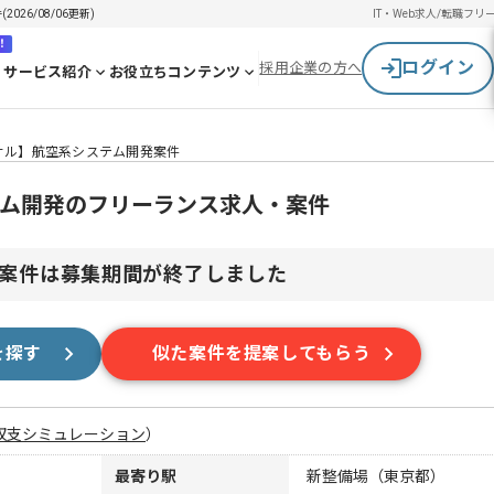
26/08/06更新)
IT・Web求人/転職
フリ
！
ログイン
採用企業の方へ
サービス紹介
お役立ちコンテンツ
ンサル】航空系システム開発案件
テム開発のフリーランス求人・案件
案件は募集期間が終了しました
を探す
似た案件を提案してもらう
収支シミュレーション
）
最寄り駅
新整備場（東京都）