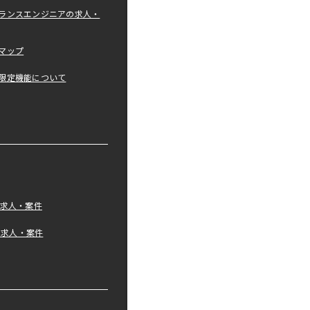
ランスエンジニアの求人・
マップ
限定機能について
の求人・案件
tの求人・案件