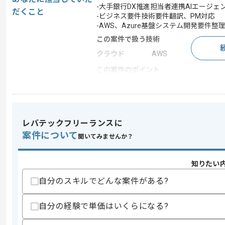
-大手銀行DX推進担当者連携AIエージェ
だくこと
-ビジネス要件技術要件翻訳、PM対応
-AWS、Azure基盤システム開発要件整
この案件で扱う技術
クラウド
AWS
この案件のポイント
業界
銀行
業務内容
ベンダーコントロール
特徴
20代活躍中 , 30代活躍
レバテックフリーランスに
案件について
聞いてみませんか？
求めるスキル
知りたい
スキル
・AIエージェント、LLM活用システム
・システム開発におけるクライアント折
自分のスキルでどんな案件がある?
・AWS、Azure環境システム開発実務経
歓迎スキル
自分の経験で単価はいくらになる?
・金融、銀行、証券いずれかのドメイン
・Python、TypeScript用いたフ