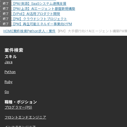
【PM/英語】SaaSシステム連携支援
終了
【PM/上流】AIエージェント基盤新規構築
終了
【VPoE】AI活用プロダクト開発
終了
【PM】クラウドシフトプロジェクト
終了
【PM】再生可能エネルギー事業向けPM
終了
HOME
案件検索
Python求人・案件
【PM】大手銀行向けAIエージェント構築PM
案件検索
スキル
Java
Python
Ruby
Go
職種・ポジション
プログラマー(PG)
フロントエンドエンジニア