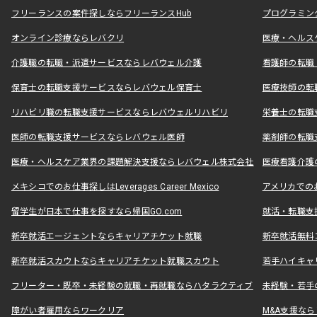
フリーランスの案件探しならフリーランスHub
プログラミン
オンライン診療ならレバクリ
医療・ヘルス
介護職の転職・派遣サービスならレバウェル介護
看護師の転職
保育士の転職支援サービスならレバウェル保育士
医療技師の転
リハビリ職の転職支援サービスならレバウェルリハビリ
栄養士の転職
医師の転職支援サービスならレバウェル医師
薬剤師の転職
医療・ヘルスケア業界の課題解決支援ならレバウェル株式会社
医療看護介護の
メキシコでのお仕事探しはLeverages Career Mexico
アメリカでのお仕事
留学生が日本で仕事を探すなら帰国GO.com
就活・転職支
新卒就活エージェントならキャリアチケット就職
新卒就活無料
新卒就活スカウトならキャリアチケット就職スカウト
若手ハイキャ
フリーター・既卒・未経験の就職・再就職ならハタラクティブ
未経験・若手
障がい者雇用ならワークリア
M&A支援な