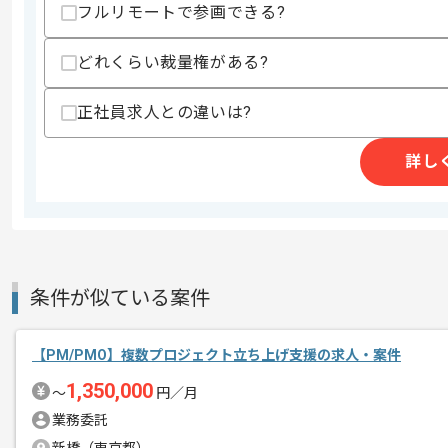
フルリモートで参画できる?
スキルに不安がある方へ
どれくらい裁量権がある?
上記に似た経験やスキルをお持ちであれば申
正社員求人との違いは?
商談回数
2回
詳し
その他募集要項
募集人数
3人
作業開始日
2026/07/01
生成AI 開発及び活用支援事業、コンサ
条件が似ている案件
エージェントからのコ
レバテックの実績がある企業の案件でご
メント
今回は大手銀行向けAIエージェント構築
【PM/PMO】複数プロジェクト立ち上げ支援の求人・案件
1,350,000
〜
円／月
PM経験を活かしたい方にお勧めです。
業務委託