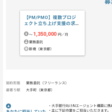
募
【PM/PMO】複数プロジ
ェクト立ち上げ支援の求
人・案件
1,350,000
〜
円／月
業務委託
新橋（東京都）
契約形態
業務委託（フリーランス）
最寄り駅
大手町（東京都）
・大手銀行向けAIエージェント構築に携
・主に下記作業をご担当いただきます。
あなたに担当していた