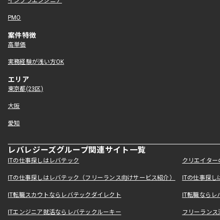
インフラエンジニア
PMO
案件特徴
高単価
実務経験が浅い方OK
エリア
東京都(23区)
大阪
愛知
レバレジーズグループ関連サイト一覧
ITの仕事探しはレバテック
クリエイター
ITの仕事探しはレバテック（フリーランス向けサービス紹介）
ITの仕事探
IT転職スカウトならレバテックダイレクト
IT転職なら
ITエンジニア就活ならレバテックルーキー
フリーランス