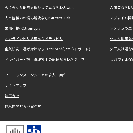
らくらく入退院支援システムならわんコネ
AI面接ならNAL
人と組織のお悩み解決ならNALYSYS Lab.
アジャイル開発なら
業務可視化はremopia
アメリカの生活
オンラインピル診療ならメデリピル
外国人採用ならLe
企業研究・選考対策ならFactBoard(ファクトボード)
外国人派遣なら
ドライバー・施工管理技士の転職ならレバジョブ
レバウェル保
フリーランスエンジニアの求人・案件
サイトマップ
運営会社
個人様のお問い合わせ