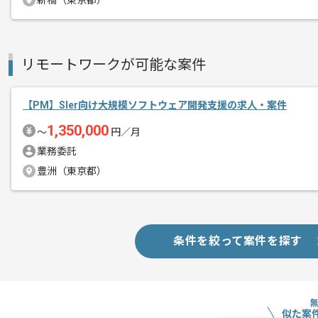
新橋（東京都）
基本的には常駐での作業を見込んでおり
リモートワークが可能な案件
【PM】Sler向け大規模ソフトウェア開発支援の求人・案件
1,350,000
〜
円／月
業務委託
豊洲（東京都）
条件を絞って案件を探す
似た案