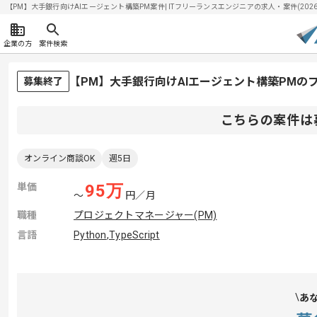
【PM】大手銀行向けAIエージェント構築PM案件| ITフリーランスエンジニアの求人・案件(2026/0
企業の方
案件検索
【PM】大手銀行向けAIエージェント構築PMの
募集終了
こちらの案件は
オンライン商談OK
週5日
単価
95
万
〜
円／月
職種
プロジェクトマネージャー(PM)
言語
Python
,
TypeScript
あ