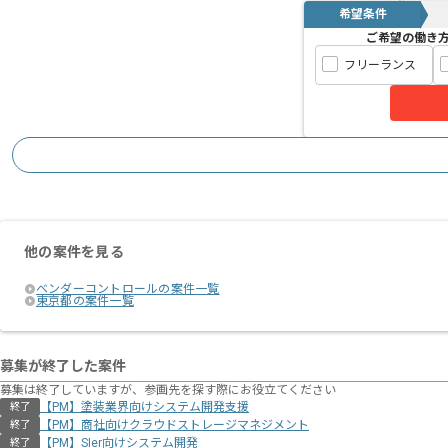
希望条件
ご希望の働き
フリーランス
他の案件を見る
ベンダーコントロールの案件一覧
東京都の案件一覧
募集が終了した案件
募集は終了していますが、参画先を探す際にお役立てください
【PM】塗装業界向けシステム開発支援
終了
【PM】商社向けクラウドストレージマネジメント
終了
【PM】SIer向けシステム開発
終了