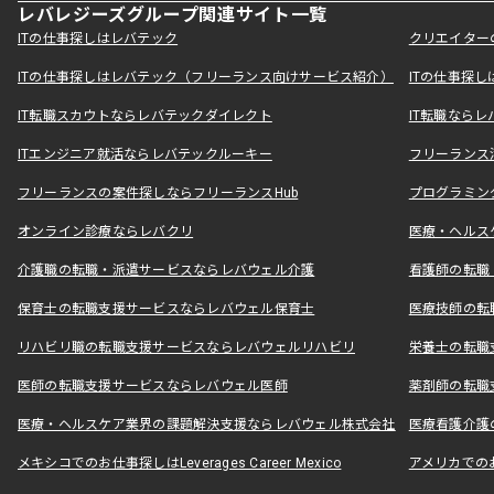
レバレジーズグループ関連サイト一覧
ITの仕事探しはレバテック
クリエイター
ITの仕事探しはレバテック（フリーランス向けサービス紹介）
ITの仕事探
IT転職スカウトならレバテックダイレクト
IT転職なら
ITエンジニア就活ならレバテックルーキー
フリーランス
フリーランスの案件探しならフリーランスHub
プログラミン
オンライン診療ならレバクリ
医療・ヘルス
介護職の転職・派遣サービスならレバウェル介護
看護師の転職
保育士の転職支援サービスならレバウェル保育士
医療技師の転
リハビリ職の転職支援サービスならレバウェルリハビリ
栄養士の転職
医師の転職支援サービスならレバウェル医師
薬剤師の転職
医療・ヘルスケア業界の課題解決支援ならレバウェル株式会社
医療看護介護の
メキシコでのお仕事探しはLeverages Career Mexico
アメリカでのお仕事