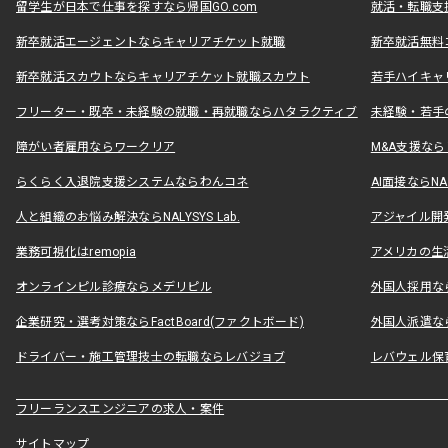
留学生が日本で仕事を探すなら帰国GO.com
就活・転職支
新卒就活エージェントならキャリアチケット就職
新卒就活無料
新卒就活スカウトならキャリアチケット就職スカウト
若手ハイキャ
フリーター・既卒・未経験の就職・再就職ならハタラクティブ
未経験・若手
障がい者雇用ならワークリア
M&A支援な
らくらく入退院支援システムならわんコネ
AI面接ならNAL
人と組織のお悩み解決ならNALYSYS Lab.
アジャイル開発なら
業務可視化はremopia
アメリカの生活
オンラインピル診療ならメデリピル
外国人採用ならLe
企業研究・選考対策ならFactBoard(ファクトボード)
外国人派遣なら
ドライバー・施工管理技士の転職ならレバジョブ
レバウェル保
フリーランスエンジニアの求人・案件
サイトマップ