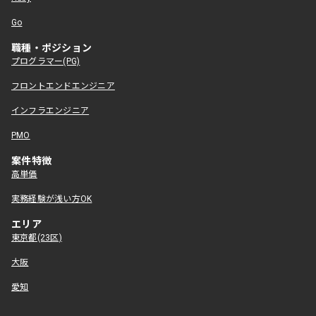
Go
職種・ポジション
プログラマー(PG)
フロントエンドエンジニア
インフラエンジニア
PMO
案件特徴
高単価
実務経験が浅い方OK
エリア
東京都(23区)
大阪
愛知