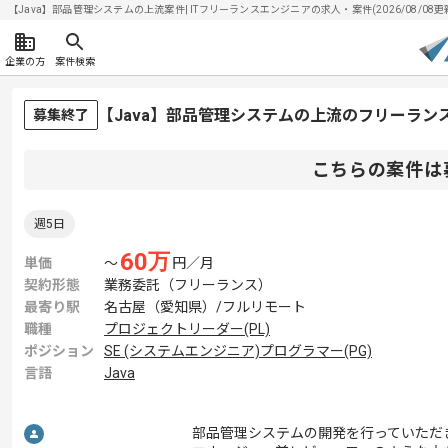
【Java】部品管理システムの上流案件| ITフリーランスエンジニアの求人・案件(2026/08/08更
企業の方
案件検索
【Java】部品管理システムの上流のフリーラン
募集終了
こちらの案件は
週5日
60
万
単価
〜
円／月
契約形態
業務委託（フリーランス）
最寄り駅
名古屋（愛知県）/フルリモート
職種
プロジェクトリーダー(PL)
ポジション
SE (システムエンジニア)
プログラマー(PG)
言語
Java
部品管理システムの開発を行っていただ