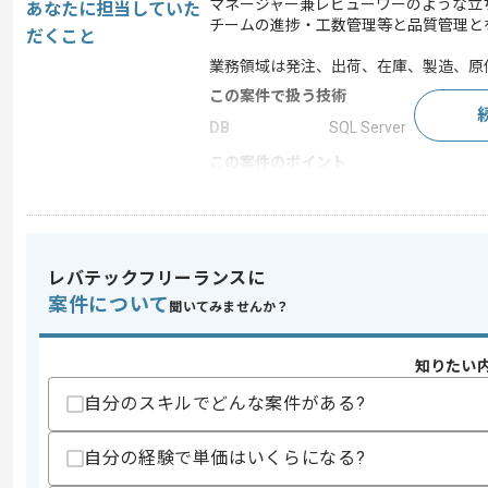
マネージャー兼レビューワーのような立
あなたに担当していた
チームの進捗・工数管理等と品質管理と
だくこと
業務領域は発注、出荷、在庫、製造、原
この案件で扱う技術
DB
SQL Server
この案件のポイント
業務内容
新規開発 , 追加開発
特徴
参画実績あり
レバテックフリーランスに
案件について
聞いてみませんか？
求めるスキル
スキル
1.SQL文がわかり設計書に書かれたSQ
2.日々の進捗管理、作業状況を見てメン
知りたい
3.要件定義書をみながら基本設計が書け
自分のスキルでどんな案件がある?
4.発注、出荷、在庫、製造、原価、原単
5.日次で品質、生産性を管理できる
※1～5の中で、1つのみの該当でも可
自分の経験で単価はいくらになる?
歓迎スキル