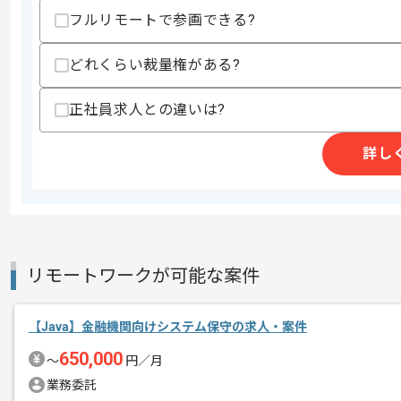
・基本設計書のレビューができる
フルリモートで参画できる?
スキルに不安がある方へ
どれくらい裁量権がある?
上記に似た経験やスキルをお持ちであれば申
正社員求人との違いは?
商談回数
1回
詳し
その他募集要項
募集人数
3人
作業開始日
2021/08/01
リモートワークが可能な案件
マネージメントや設計を得意とされてい
エージェントからのコ
メント
【Java】金融機関向けシステム保守の求人・案件
650,000
〜
円／月
業務委託