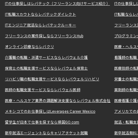
ITの仕事探しはレバテック（フリーランス向けサービス紹介）
ITの仕事探
IT転職スカウトならレバテックダイレクト
IT転職なら
ITエンジニア就活ならレバテックルーキー
フリーランス
フリーランスの案件探しならフリーランスHub
プログラミン
オンライン診療ならレバクリ
医療・ヘルス
介護職の転職・派遣サービスならレバウェル介護
看護師の転職
保育士の転職支援サービスならレバウェル保育士
医療技師の転
リハビリ職の転職支援サービスならレバウェルリハビリ
栄養士の転職
医師の転職支援サービスならレバウェル医師
薬剤師の転職
医療・ヘルスケア業界の課題解決支援ならレバウェル株式会社
医療看護介護の
メキシコでのお仕事探しはLeverages Career Mexico
アメリカでのお仕事
留学生が日本で仕事を探すなら帰国GO.com
就活・転職支
新卒就活エージェントならキャリアチケット就職
新卒就活無料