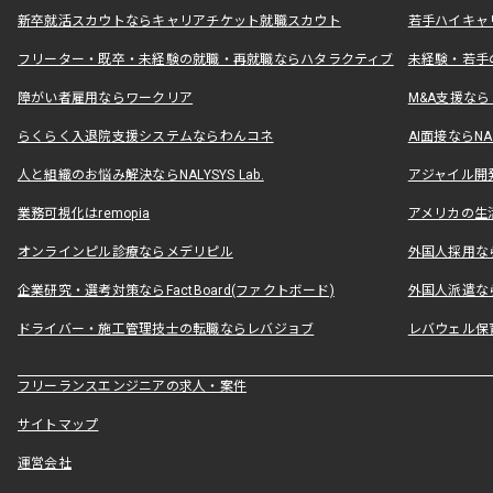
新卒就活スカウトならキャリアチケット就職スカウト
若手ハイキャ
フリーター・既卒・未経験の就職・再就職ならハタラクティブ
未経験・若手
障がい者雇用ならワークリア
M&A支援な
らくらく入退院支援システムならわんコネ
AI面接ならNAL
人と組織のお悩み解決ならNALYSYS Lab.
アジャイル開発なら
業務可視化はremopia
アメリカの生活
オンラインピル診療ならメデリピル
外国人採用ならLe
企業研究・選考対策ならFactBoard(ファクトボード)
外国人派遣なら
ドライバー・施工管理技士の転職ならレバジョブ
レバウェル保
フリーランスエンジニアの求人・案件
サイトマップ
運営会社