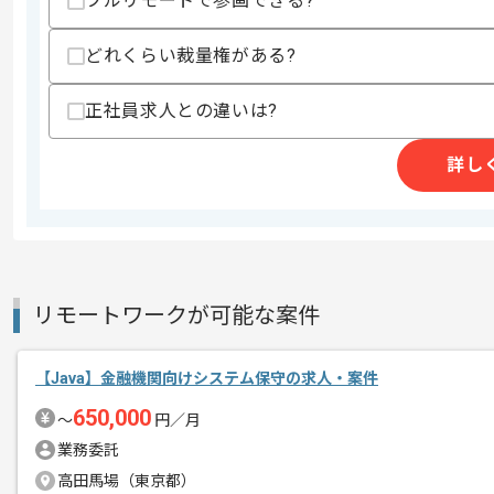
フルリモートで参画できる?
支払いサイト
15日
どれくらい裁量権がある?
正社員求人との違いは?
商談回数
1回
その他募集要項
募集人数
3人
詳し
作業開始日
2021/05/01
金融機関向けのシミュレーションシステ
エージェントからのコ
リモートワークが可能な案件
メント
Java、Spring Bootフレームワーク
【Java】金融機関向けシステム保守の求人・案件
これまでのご経験を活かしていきたい方
650,000
〜
円／月
業務委託
高田馬場（東京都）