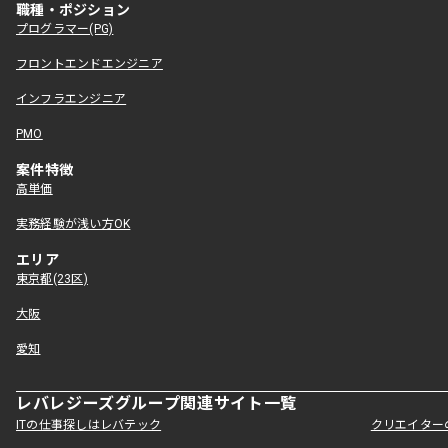
職種・ポジション
プログラマー(PG)
フロントエンドエンジニア
インフラエンジニア
PMO
案件特徴
高単価
実務経験が浅い方OK
エリア
東京都(23区)
大阪
愛知
レバレジーズグループ関連サイト一覧
ITの仕事探しはレバテック
クリエイター