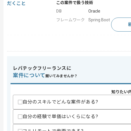
この案件で扱う技術
だくこと
DB
Oracle
フレームワーク
Spring Boot
求めるスキル
スキル
・Javaでの開発経験
歓迎スキル
・Spring Bootの経験
レバテックフリーランスに
・PdfBoxの経験
案件について
聞いてみませんか？
・Gitの経験
スキルに不安がある方へ
知りたい
上記に似た経験やスキルをお持ちであれば申
自分のスキルでどんな案件がある?
自分の経験で単価はいくらになる?
精算条件
有
精算・お支払い
精算基準時間
150時間〜200時間