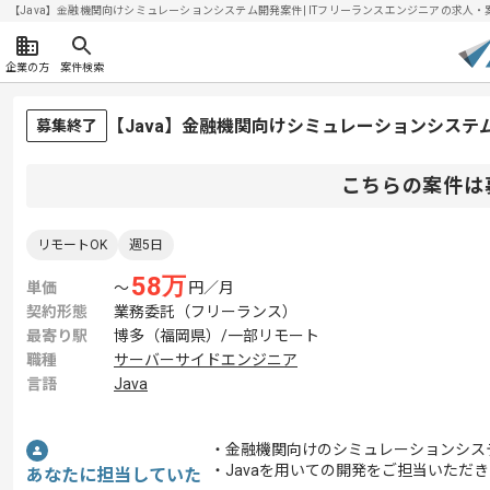
【Java】金融機関向けシミュレーションシステム開発案件| ITフリーランスエンジニアの求人・案件(2
企業の方
案件検索
【Java】金融機関向けシミュレーションシス
募集終了
こちらの案件は
リモートOK
週5日
58
万
単価
〜
円／月
契約形態
業務委託（フリーランス）
最寄り駅
博多（福岡県）/一部リモート
職種
サーバーサイドエンジニア
言語
Java
・金融機関向けのシミュレーションシス
・Javaを用いての開発をご担当いただ
あなたに担当していた