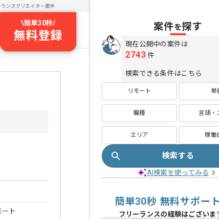
ーランスクリエイター案件
\
簡単30秒
/
案件
探す
を
無料登録
現在公開中の案件は
2743
件
検索できる条件はこちら
リモート
単
職種
言語・
エリア
稼働
検索する
AI検索を使ってみる
簡単30秒 無料サポー
モート
フリーランスの経験はございま