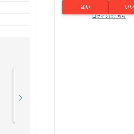
はい
い
ログインはこちら
【広告運用】toC向けデジ
タルマーケターの求人・案
件
850,000
〜
円／月
業務委託
恵比寿（東京都）