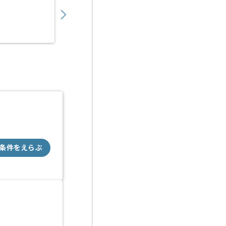
850,000
〜
円／月
業務委託
恵比寿（東京都）
条件をえらぶ