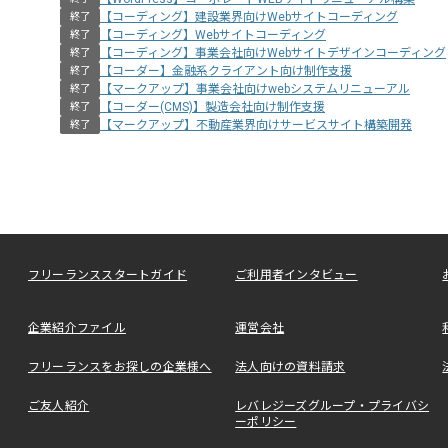
【コーディング】建設業界向けWebサイトコーディング
終了
【コーディング】Webサイトコーディング
終了
【コーディング】事業会社向けWebサイトデザインコーディング
終了
【コーダー】金融系クライアント向け制作支援
終了
【マークアップ】事業会社向けwebシステムリニューアル
終了
【コーダー(CMS)】製造会社向け制作支援
終了
【マークアップ】不動産業界向けサービスサイト構築開発
終了
フリーランススタートガイド
ご利用者インタビュー
企業紹介ファイル
運営会社
フリーランスをお探しの企業様へ
法人向けの資料請求
ご友人紹介
レバレジーズグループ・プライバシ
ーポリシー