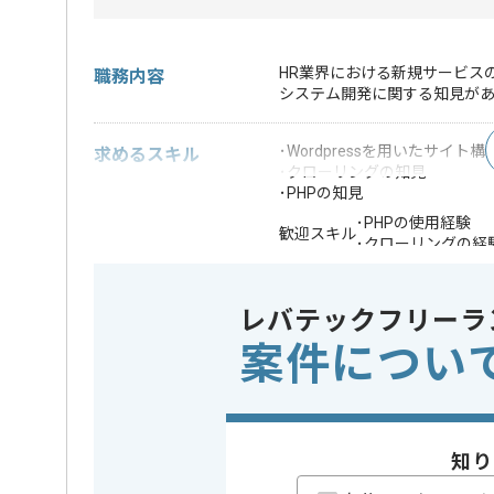
HR業界における新規サービス
職務内容
システム開発に関する知見が
･Wordpressを用いたサイト
求めるスキル
･クローリングの知見
･PHPの知見
･PHPの使用経験
歓迎スキル
･クローリングの経
※上記に似た経験やスキルをお持ち
レバテックフリーラ
開発ツール
この案件で扱う技術
WordPres
案件につい
業務内容
新規開発
この案件のポイント
担当領域/システム
Webサイ
特徴
新規立ち上
知り