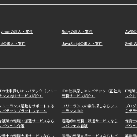
Pythonの求人・案件
Rubyの求人・案件
AWS
C#の求人・案件
JavaScriptの求人・案件
Swif
ITの仕事探しはレバテック（フリー
ITの仕事探しはレバテック（正社員
IT転
ランス向けサービス紹介）
転職サービス紹介）
レクト
フリーランス活動をサポートする
フリーランスの案件探しならフリ
プログ
レバテックプラットフォーム
ーランスHub
らテラ
介護職の転職・派遣サービスなら
看護師の転職・派遣サービスなら
保育士
レバウェル介護
レバウェル看護
バウェ
栄養士の転職支援サービスならレ
医師の転職支援サービスならレバ
薬剤師