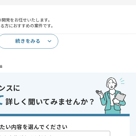
の開発をお任せいたします。
ある方におすすめの案件です。
続きをみる
構築経験
験
であれば申し込み可能なケースもございます！まずはお気軽にご相談ください！
ンスに
s
て
詳しく聞いてみませんか？
ト
げ , 長期プロジェクト , 急募
たい内容を選んでください