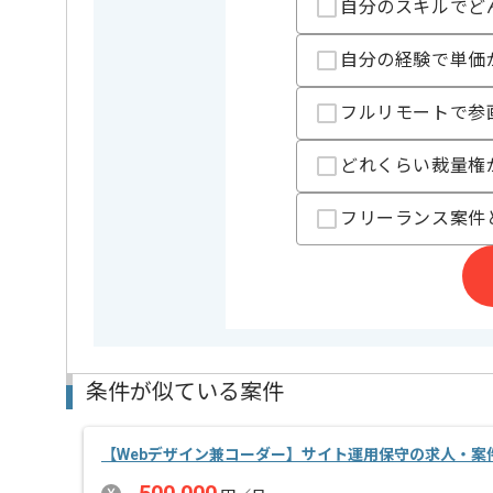
自分のスキルでど
精算条件
有
精算・お支払い
精算基準時間
140時間
自分の経験で単価
支払いサイト
15日
フルリモートで参
担当者より
どれくらい裁量権
組織や個人の生産性を向上するHRコンサルを展開する
フリーランス案件
新規サービスの開発に携わりたい方や、腰を据えて長
条件が似ている案件
【Webデザイン兼コーダー】サイト運用保守の求人・案