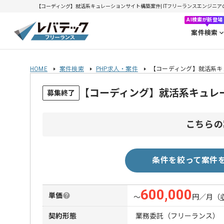
【コーディング】就活系キュレーションサイト構築案件| ITフリーランスエンジニアの求人
AI検索が新登場
案件検索
HOME
案件検索
PHP求人・案件
【コーディング】就活系キ
【コーディング】就活系キュレ
募集終了
こちらの
条件を絞って案件
600,000
単価
〜
円／月
（
契約形態
業務委託（フリーランス）