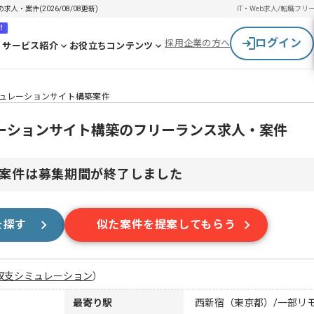
・案件(2026/08/08更新)
IT・Web求人/転職
フリ
！
ログイン
採用企業の方へ
サービス紹介
お役立ちコンテンツ
ュレーションサイト構築案件
ーションサイト構築のフリーランス求人・案件
案件は募集期間が終了しました
を探す
似た案件を提案してもらう
収支シミュレーション
）
最寄り駅
西新宿（東京都）/一部リ