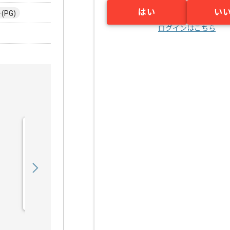
はい
い
PG)
ログインはこちら
【Rudy/PHP/React】Web
サービス開発の求人・案件
900,000
〜
円／月
業務委託
六本木（東京都）