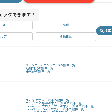
ェックできます！
単価
職種
検索
エリア
稼働日数
SE (システムエンジニア)の案件一覧
追加開発の案件一覧
東京都の案件一覧
NoSQLの求人・案件の案件一覧
エンジニア 急募の求人・案件の案件一覧
Javascript プログラマーの求人・案件の案件一覧
JavaScript Reactの求人・案件の案件一覧