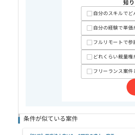
この案件のポイント
知り
特徴
長期プロジ
自分のスキルでど
精算条件
有
精算・お支払い
自分の経験で単価
精算基準時間
140時間
支払いサイト
15日
フルリモートで参
どれくらい裁量権
担当者より
フリーランス案件
月に1回、勉強会を開催する等、スキルアップに意欲的
また、自由な風土があり、裁量を持って作業を進めた
条件が似ている案件