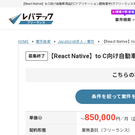
【React Native】to C向け自動車用品ECアプリケーション開発案件| ITフリーランス
AI検索が新登場
案件検索
HOME
案件検索
JavaScript求人・案件
【React Nati
【React Native】to 
募集終了
こちらの
条件を絞って案件
850,000
単価
〜
円／月
（
契約形態
業務委託（フリーランス）