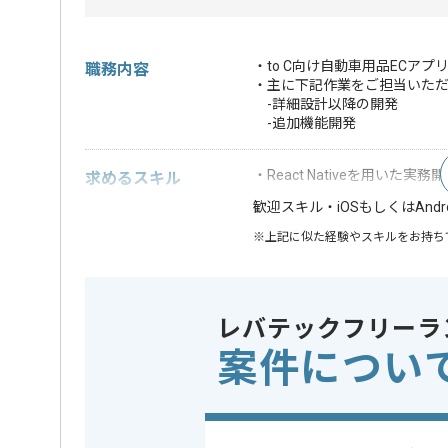
・to C向け自動車用品ECア
職務内容
・主に下記作業をご担当いた
-詳細設計以降の開発
-追加機能開発
・React Nativeを用いた実務
求めるスキル
・iOSもしくはAn
歓迎スキル
※上記に似た経験やスキルをお持ち
フレームワーク
React Nat
この案件で扱う技術
DB
MongoDB
レバテックフリーラ
OS
iOS , Andr
案件につい
クラウド
AWS
開発ツール
Backlog , 
業務内容
追加開発 