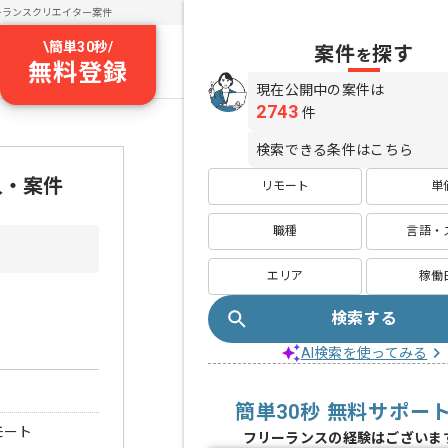
ーランスクリエイター案件
\
簡単30秒
/
案件
探す
を
無料登録
現在公開中の案件は
2743
件
検索できる条件はこちら
人・案件
リモート
単
職種
言語・
エリア
稼働
検索する
AI検索を使ってみる
簡単30秒 無料サポー
モート
フリーランスの経験はございま