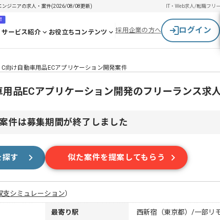
エンジニアの求人・案件(2026/08/08更新)
IT・Web求人/転職
フリ
！
ログイン
採用企業の方へ
サービス紹介
お役立ちコンテンツ
ve】to C向け自動車用品ECアプリケーション開発案件
C向け自動車用品ECアプリケーション開発のフリーランス求
案件は募集期間が終了しました
を探す
似た案件を提案してもらう
収支シミュレーション
）
最寄り駅
西新宿（東京都）/一部リ