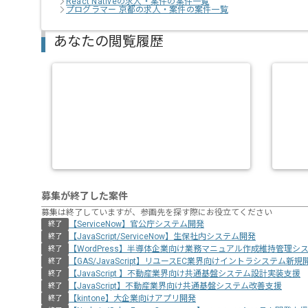
React Nativeの求人・案件の案件一覧
プログラマー 京都の求人・案件の案件一覧
あなたの閲覧履歴
募集が終了した案件
募集は終了していますが、参画先を探す際にお役立てください
【ServiceNow】官公庁システム開発
終了
【JavaScript/ServiceNow】生保社内システム開発
終了
【WordPress】半導体企業向け業務マニュアル作成維持管理シ
終了
【GAS/JavaScript】リユースEC業界向けイントラシステム新規
終了
【JavaScript 】不動産業界向け共通基盤システム設計実装支援
終了
【JavaScript】不動産業界向け共通基盤システム改善支援
終了
【kintone】大企業向けアプリ開発
終了