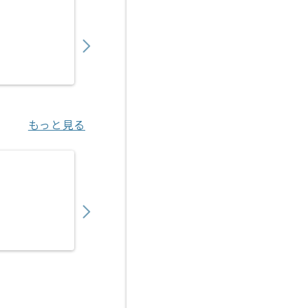
【Rudy/PHP/React】Webサービス開発の求
900,000
〜
円／月
業務委託
六本木（東京都）
もっと見る
【Node.js/React Native】オンライン
850,000
〜
円／月
業務委託
渋谷（東京都）