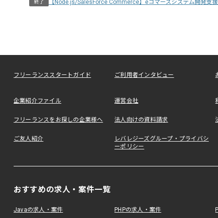
【Node.js/SalesForce Commerce】eコマースシステム開発支援
終了
フリーランススタートガイド
ご利用者インタビュー
企業紹介ファイル
運営会社
フリーランスをお探しの企業様へ
法人向けの資料請求
ご友人紹介
レバレジーズグループ・プライバシ
ーポリシー
おすすめの求人・案件一覧
Javaの求人・案件
PHPの求人・案件