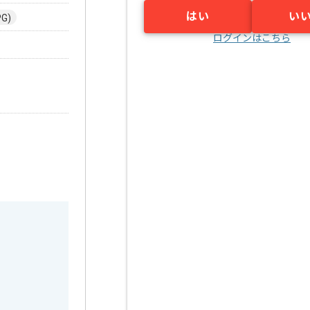
はい
い
G)
ログインはこちら