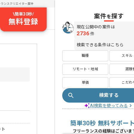
ーランスクリエイター案件
\
簡単30秒
/
案件
探す
を
無料登録
現在公開中の案件は
2736
件
検索できる条件はこちら
職種
スキル
リモート・地域
週稼
単価
こだわ
検索する
AI検索を使ってみる
簡単30秒 無料サポー
ート
フリーランスの経験はございま