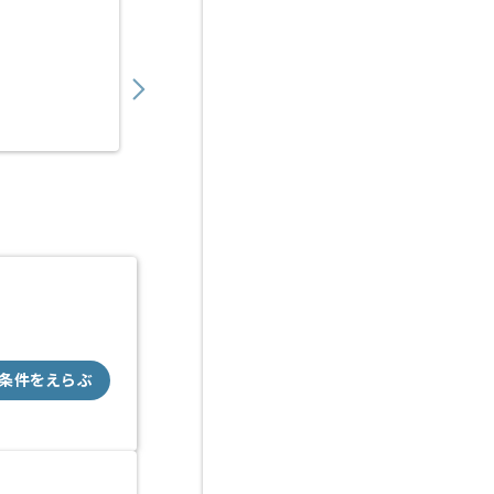
【Python】物流向けAI見積もり支援SaaS
800,000
〜
円／月
業務委託
虎ノ門（東京都）
条件をえらぶ