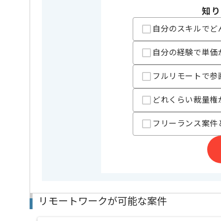
フレームワーク
Django , R
この案件で扱う技術
知り
DB
MongoDB
自分のスキルでど
クラウド
AWS
自分の経験で単価
特徴
この案件のポイント
長期プロ
フルリモートで参
精算条件
有
精算・お支払い
どれくらい裁量権
精算基準時間
140時間
支払いサイト
15日
フリーランス案件
担当者より
Python(Django) を用いて機械学習向け業務システ
長期案件でフルリモートの案件です。
これまでのご自身の経験を活かしたい方におすすめの
リモートワークが可能な案件