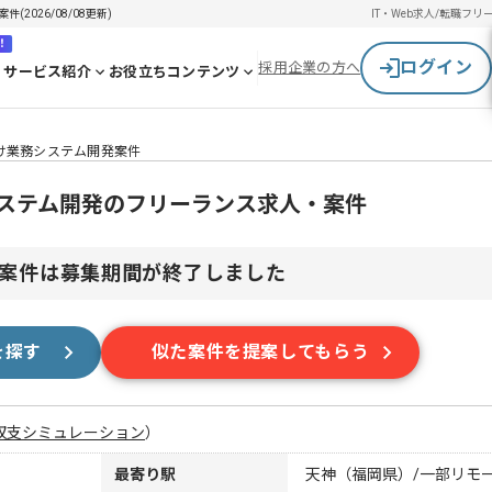
2026/08/08更新)
IT・Web求人/転職
フリ
！
ログイン
採用企業の方へ
サービス紹介
お役立ちコンテンツ
向け業務システム開発案件
務システム開発のフリーランス求人・案件
案件は募集期間が終了しました
を探す
似た案件を提案してもらう
収支シミュレーション
）
最寄り駅
天神（福岡県）/一部リモ