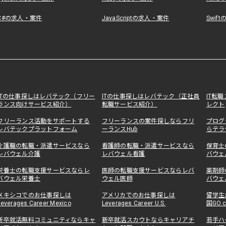
C#の求人・案件
JavaScriptの求人・案件
Swif
ITの仕事探しはレバテック（フリー
ITの仕事探しはレバテック（正社員
IT転
ランス向けサービス紹介）
転職サービス紹介）
レクト
フリーランス活動をサポートする
フリーランスの案件探しならフリ
プログ
レバテックプラットフォーム
ーランスHub
らテラ
介護職の転職・派遣サービスなら
看護師の転職・派遣サービスなら
保育士
レバウェル介護
レバウェル看護
バウェ
栄養士の転職支援サービスならレ
医師の転職支援サービスならレバ
薬剤師
バウェル栄養士
ウェル医師
バウェ
メキシコでのお仕事探しは
アメリカでのお仕事探しは
留学生
Leverages Career Mexico
Leverages Career U.S.
国GO.
新卒就活無料コミュニティならキャ
新卒就活スカウトならキャリアチ
若手ハ