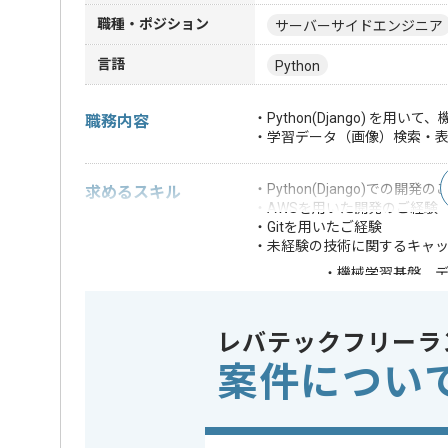
職種・ポジション
サーバーサイドエンジニア
言語
Python
・Python(Django) 
職務内容
・学習データ（画像）検索・
・Python(Django)での開発
求めるスキル
・AWSを用いた開発のご経験
・Gitを用いたご経験
・未経験の技術に関するキャ
・機械学習基盤、
・Vue.js、Rea
・AWS Boto3 
・MongoDB の使
歓迎スキル
レバテックフリーラ
・Terraform の使
案件につい
・CI/CD環境構築経
・英語スキル
※上記に似た経験やスキルをお持ち