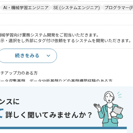
AI・機械学習エンジニア
SE (システムエンジニア)
プログラマー(P
を用いて、機械学習向け業務システム開発をご担当いただきます。
表示・選択をし外部にタグ付け依頼をするシステムを開発いただきます。
続きをみる
のご経験3年以上
ッチアップ力のある方
データ収集基盤、データ分析基盤などの基盤構築経験のある方
ct等での開発経験のある方
での開発経験のある方
用経験
ンスに
用経験
て
験
詳しく聞いてみませんか？
であれば申し込み可能なケースもございます！まずはお気軽にご相談ください！