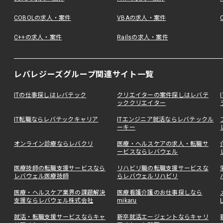
COBOLの求人・案件
VBAの求人・案件
C++の求人・案件
Railsの求人・案件
レバレジーズグループ関連サイト一覧
ITの仕事探しはレバテック
クリエイターの案件探しはレバテ
ッククリエイター
IT転職ならレバテックキャリア
ITエンジニア就活ならレバテックル
ーキー
オンライン診療ならレバクリ
医療・ヘルスケアの求人・転職サ
ービスならレバウェル
医療技師の転職支援サービスなら
リハビリ職の転職支援サービスな
レバウェル医療技師
らレバウェルリハビリ
医療・ヘルスケア業界の課題解決
医療看護介護のお仕事探しなら
支援ならレバウェル株式会社
mikaru
就活・転職支援サービスならキャ
新卒就活エージェントならキャリ