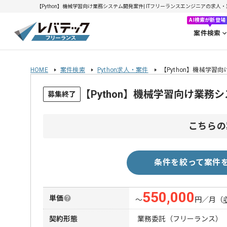
【Python】機械学習向け業務システム開発案件| ITフリーランスエンジニアの求人・案件(
AI検索が新登場
案件検索
HOME
案件検索
Python求人・案件
【Python】機械学習
【Python】機械学習向け業
募集終了
こちらの
条件を絞って案件
550,000
単価
〜
円／月
（
契約形態
業務委託（フリーランス）