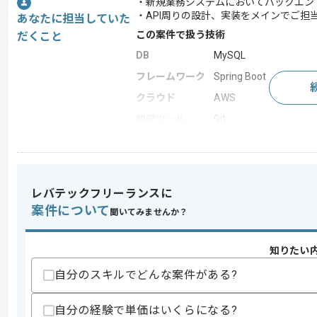
・新規業務システムにおいてバックエン
・API周りの設計、実装をメインでご担
あなたに担当していた
この案件で扱う技術
だくこと
DB
MySQL
フレームワーク
Spring Boot
クラウド
AWS
開発ツール
Git
この案件のポイント
業務内容
新規開発 , システム開
担当領域/システ
基幹業務システム
レバテックフリーランスに
ム
案件について
聞いてみませんか？
特徴
参画実績あり , 長期プ
知りたい
求めるスキル
自分のスキルでどんな案件がある?
スキル
・Javaを用いた開発経験3年以上
・API設計、開発経験
自分の経験で単価はいくらになる?
・Springbootを用いた開発経験