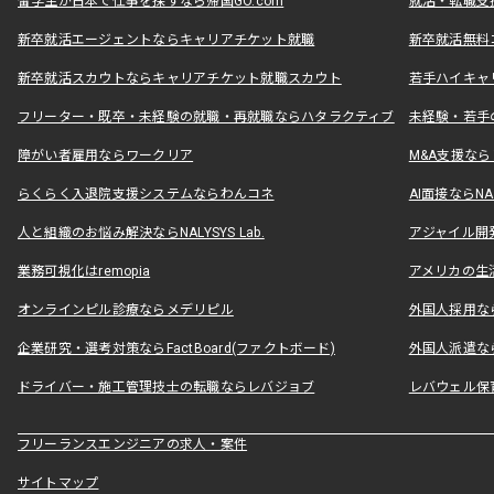
留学生が日本で仕事を探すなら帰国GO.com
就活・転職支
新卒就活エージェントならキャリアチケット就職
新卒就活無料
新卒就活スカウトならキャリアチケット就職スカウト
若手ハイキャ
フリーター・既卒・未経験の就職・再就職ならハタラクティブ
未経験・若手
障がい者雇用ならワークリア
M&A支援な
らくらく入退院支援システムならわんコネ
AI面接ならNAL
人と組織のお悩み解決ならNALYSYS Lab.
アジャイル開発なら
業務可視化はremopia
アメリカの生活
オンラインピル診療ならメデリピル
外国人採用ならLe
企業研究・選考対策ならFactBoard(ファクトボード)
外国人派遣なら
ドライバー・施工管理技士の転職ならレバジョブ
レバウェル保
フリーランスエンジニアの求人・案件
サイトマップ