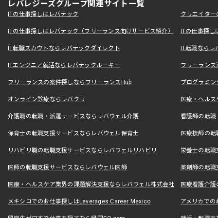
レバレジーズグループ関連サイト一覧
ITの仕事探しはレバテック
クリエイター
ITの仕事探しはレバテック（フリーランス向けサービス紹介）
ITの仕事探
IT転職スカウトならレバテックダイレクト
IT転職なら
ITエンジニア就活ならレバテックルーキー
フリーランス
フリーランスの案件探しならフリーランスHub
プログラミン
オンライン診療ならレバクリ
医療・ヘルス
介護職の転職・派遣サービスならレバウェル介護
看護師の転職
保育士の転職支援サービスならレバウェル保育士
医療技師の転
リハビリ職の転職支援サービスならレバウェルリハビリ
栄養士の転職
医師の転職支援サービスならレバウェル医師
薬剤師の転職
医療・ヘルスケア業界の課題解決支援ならレバウェル株式会社
医療看護介護の
メキシコでのお仕事探しはLeverages Career Mexico
アメリカでのお仕事