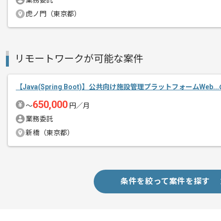
業務委託
虎ノ門（東京都）
商談回数
1回
その他募集要項
募集人数
2人
作業開始日
2021/07/05
リモートワークが可能な案件
【Java(Spring Boot)】公共向け施設管理プラットフォームWeb.
レバテック実績有の企業でございます。
エージェントからのコ
Javaを用いた開発経験を活かせる現場
650,000
〜
円／月
メント
業務委託
長期でのリモート作業を想定している為
新橋（東京都）
自主的にコミュニケーションを取りなが
条件を絞って案件を探す