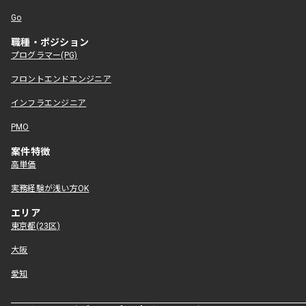
Go
職種・ポジション
プログラマー(PG)
フロントエンドエンジニア
インフラエンジニア
PMO
案件特徴
高単価
実務経験が浅い方OK
エリア
東京都(23区)
大阪
愛知