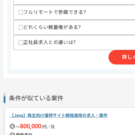
・新規構築案件でのDB設計経験
・AWS構築経験
フルリモートで参画できる?
・gitを使用した経験
・SQL実務経験
どれくらい裁量権がある?
歓迎スキル
・Swaggerの利用経験
正社員求人との違いは?
・OpenAPIへの理解
・アジャイル開発経験
・OAuth2、MySQL、DynamoDBの知見
詳し
スキルに不安がある方へ
上記に似た経験やスキルをお持ちであれば申
条件が似ている案件
精算条件
有
精算・お支払い
精算基準時間
140時間〜180時間
【Java】株主向け優待サイト開発運用の求人・案件
支払いサイト
15日
800,000
〜
円／月