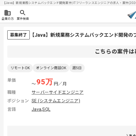
【Java】新規業務システムバックエンド開発案件| ITフリーランスエンジニアの求人・案件(2026/
企業の方
案件検索
【Java】新規業務システムバックエンド開発の
募集終了
こちらの案件は
リモートOK
オンライン商談OK
週5日
単価
95
万
〜
円／月
職種
サーバーサイドエンジニア
ポジション
SE (システムエンジニア)
言語
Java
,
SQL