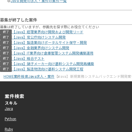
Java 開発の求人・案件の案件一覧
募集が終了した案件
募集は終了していますが、参画先を探す際にお役立てください
【Java】経理業界向け開発および開発リード
終了
【Java】官公庁向けシステム開発
終了
【Java】製造業向けポータルサイト保守・開発
終了
【Java】金融業界向けシステム開発
終了
【Java】IT業界向け倉庫管理システム開発構築運用
終了
【Java】結合テスト
終了
【Java】硝子メーカー向け基幹システム開発再構築
終了
【Java】製造物流向け基幹システム開発工程
終了
HOME
案件検索
Java求人・案件
【Java】新規業務システムバックエンド開発案
案件検索
スキル
Java
Python
Ruby