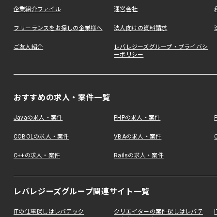
企業紹介ファイル
運営会社
フリーランスをお探しの企業様へ
法人向けの資料請求
ご友人紹介
レバレジーズグループ・プライバシ
ーポリシー
おすすめの求人・案件一覧
Javaの求人・案件
PHPの求人・案件
COBOLの求人・案件
VBAの求人・案件
C++の求人・案件
Railsの求人・案件
レバレジーズグループ関連サイト一覧
ITの仕事探しはレバテック
クリエイターの案件探しはレバテ