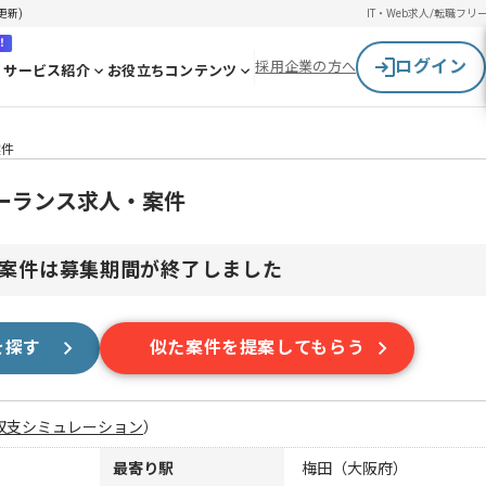
更新)
IT・Web求人/転職
フリ
！
ログイン
採用企業の方へ
サービス紹介
お役立ちコンテンツ
案件
ーランス求人・案件
案件は募集期間が終了しました
を探す
似た案件を提案してもらう
収支シミュレーション
）
最寄り駅
梅田（大阪府）