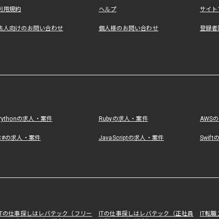
利用規約
ヘルプ
サイト
法人向けのお問い合わせ
個人様のお問い合わせ
登録者
Pythonの求人・案件
Rubyの求人・案件
AWS
C#の求人・案件
JavaScriptの求人・案件
Swif
ITの仕事探しはレバテック（フリー
ITの仕事探しはレバテック（正社員
IT転