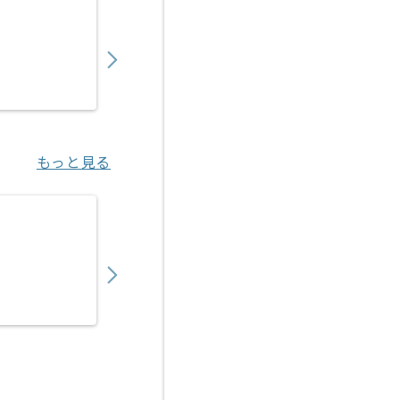
【VBA】健診システム導入支援の求人・案件
600,000
〜
円／月
業務委託
野田（大阪府）
もっと見る
【VBA/RPA】自動化ツール導入サポート・
550,000
〜
円／月
業務委託
梅田（大阪府）