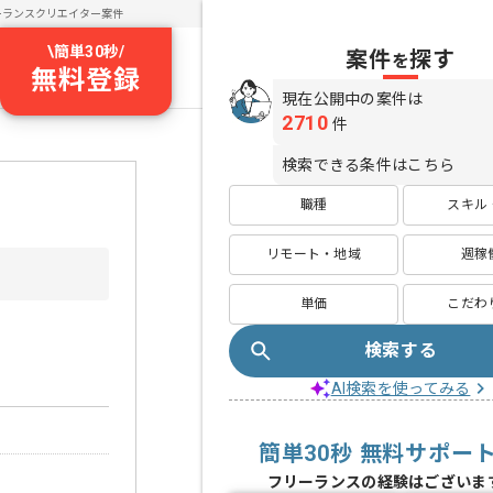
ーランスクリエイター案件
\
簡単30秒
/
案件
探す
を
無料登録
現在公開中の案件は
2710
件
検索できる条件はこちら
職種
スキル
リモート・地域
週稼
単価
こだわ
検索する
AI検索を使ってみる
簡単30秒 無料サポー
フリーランスの経験はございま