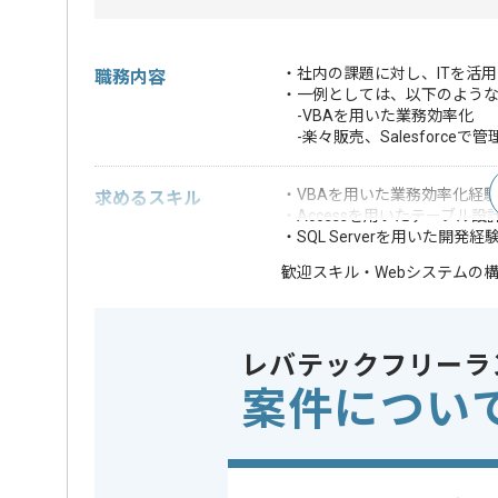
・社内の課題に対し、ITを活
職務内容
・一例としては、以下のよう
-VBAを用いた業務効率化
-楽々販売、Salesforceで
・VBAを用いた業務効率化経
求めるスキル
・Accessを用いたテーブル
・SQL Serverを用いた開発経
・Webシステムの
歓迎スキル
※上記に似た経験やスキルをお持ち
レバテックフリーラ
業務内容
社内シス
この案件のポイント
特徴
20代活躍中
案件につい
日から可