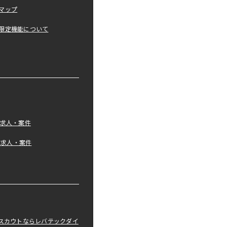
マップ
限定機能について
の求人・案件
tの求人・案件
職スカウトならレバテックダイ