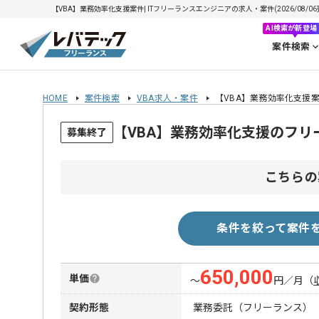
【VBA】業務効率化支援案件| ITフリーランスエンジニアの求人・案件(2026/08/06
AI検索が新登場
案件検索
HOME
案件検索
VBA求人・案件
【VBA】業務効率化支援
【VBA】業務効率化支援のフリ
募集終了
こちらの
条件を絞って案件
650,000
単価
〜
円／月
（
契約形態
業務委託（フリーランス）