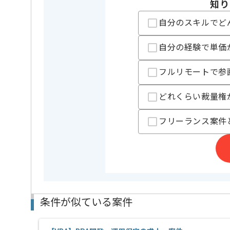
担当者より
知り
BPO関連事業、CRM関連事業等を展開している企業で
自分のスキルでど
業務効率化案件に携わっていただきます。
自分の経験で単価
基本的には常駐での作業を見込んでおります。
チームでの開発が得意な方にマッチします。
フルリモートで参
どれくらい裁量権
フリーランス案件
条件が似ている案件