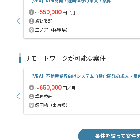
【VBA】RPA開発・運用保守の求人・案件
550,000
〜
円／月
業務委託
三ノ宮（兵庫県）
リモートワークが可能な案件
【VBA】不動産業界向けシステム自動化開発の求人・案
650,000
〜
円／月
業務委託
飯田橋（東京都）
条件を絞って案件