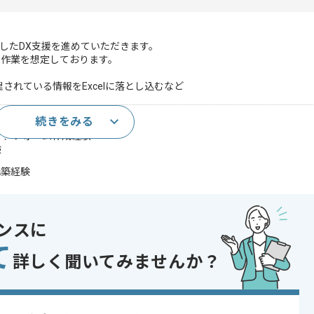
用したDX支援を進めていただきます。
な作業を想定しております。
管理されている情報をExcelに落とし込むなど
続きをみる
験
設計、フォーム作成経験
験
構築経験
であれば申し込み可能なケースもございます！まずはお気軽にご相談ください！
ンスに
テム開発
 , 30代活躍中 , 40代活躍中 , 長期プロジェクト , 急募 , BtoB向け , 新技
て
詳しく聞いてみませんか？
能