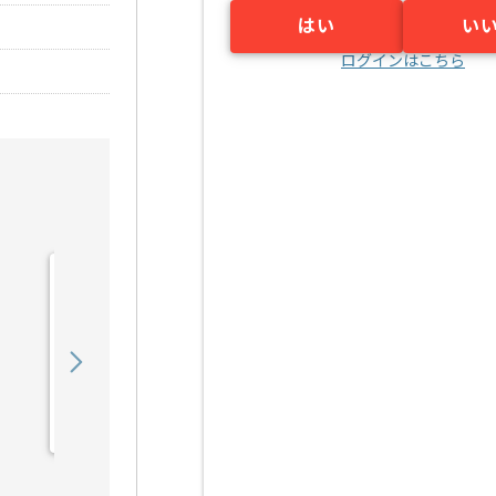
はい
い
ログインはこちら
【VBA】健診システム導入
支援の求人・案件
600,000
〜
円／月
業務委託
野田（大阪府）