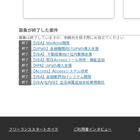
募集が終了した案件
募集は終了していますが、参画先を探す際にお役立てください
【VBA】WinActor開発
終了
【UiPath】金融機関向けUiPath導入支援
終了
【VBA】 不動産業向け社内業務支援
終了
【VBA】既存Accessツール改修・機能追加
終了
【RPA】UiPath導入支援
終了
【Access】Accessシステム改修
終了
【VBA】金融業界向けシステム開発
終了
【VBA/社内SE】生活保護追加支給業務委託
終了
フリーランススタートガイド
ご利用者インタビュー