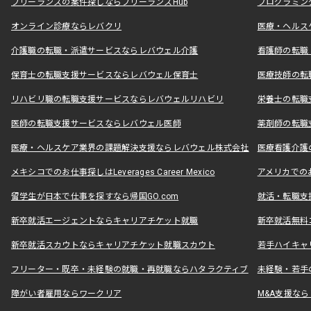
フリーランスの案件探しならフリーランスHub
プログラミン
オンライン診療ならレバクリ
医療・ヘルス
介護職の転職・派遣サービスならレバウェル介護
看護師の転職
保育士の転職支援サービスならレバウェル保育士
医療技師の転
リハビリ職の転職支援サービスならレバウェルリハビリ
栄養士の転職
医師の転職支援サービスならレバウェル医師
薬剤師の転職
医療・ヘルスケア業界の課題解決支援ならレバウェル株式会社
医療看護介護の
メキシコでのお仕事探しはLeverages Career Mexico
アメリカでのお仕事
留学生が日本で仕事を探すなら帰国GO.com
就活・転職支
新卒就活エージェントならキャリアチケット就職
新卒就活無料
新卒就活スカウトならキャリアチケット就職スカウト
若手ハイキャ
フリーター・既卒・未経験の就職・再就職ならハタラクティブ
未経験・若手
障がい者雇用ならワークリア
M&A支援な