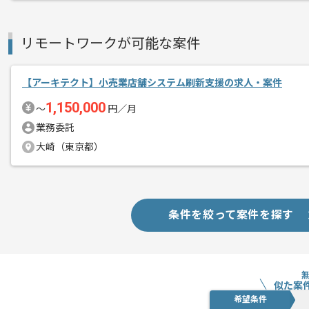
レバテックでの実績がある企業の案件で
エージェントからのコ
リモートワークが可能な案件
メント
インフラ上流の経験を活かすことができ
複数案件を保有している企業ですので、
【アーキテクト】小売業店舗システム刷新支援の求人・案件
ご経験と実績に応じて別案件のご提案も
1,150,000
〜
円／月
新しいアイディアや技術を積極的に導入
業務委託
経験豊富なメンバーと成長が出来る環境
大崎（東京都）
スキルアップされたい方、長期的に参画
条件を絞って案件を探す
似た案
希望条件