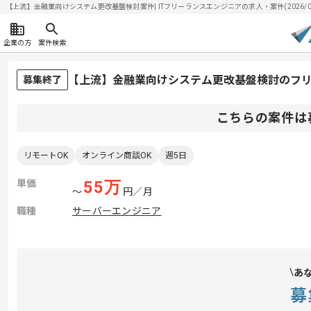
【上流】金融業向けシステム更改基盤検討案件| ITフリーランスエンジニアの求人・案件(2026/08
企業の方
案件検索
【上流】金融業向けシステム更改基盤検討のフ
募集終了
こちらの案件は
リモートOK
オンライン商談OK
週5日
単価
55
万
〜
円／月
職種
サーバーエンジニア
あ
募