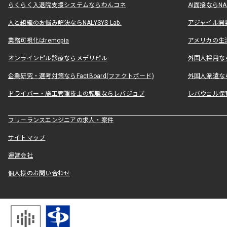
らくらく入退院支援システムならわんコネ
AI面接ならNAL
人と組織のお悩み解決ならNALYSYS Lab.
アジャイル開発なら
業務可視化はremopia
アメリカの生活
オンラインピル診療ならメデリピル
外国人採用ならLe
企業研究・選考対策ならFactBoard(ファクトボード)
外国人派遣なら
ドライバー・施工管理技士の転職ならレバジョブ
レバウェル保
フリーランスエンジニアの求人・案件
サイトマップ
運営会社
個人様のお問い合わせ