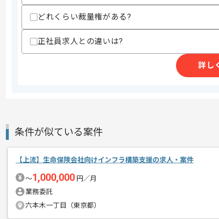
求めるスキル
スキル
どれくらい裁量権がある?
・インフラ基盤設計経験(Linux系)
・クラウドまたはオンプレでの設計検討
正社員求人との違いは?
歓迎スキル
・システム更改やマイグレーション経験
詳し
・非機能要件の設計経験
・見積工数算出経験
・Oracleから他DBへの移行検討経験
・金融系システムの経験
スキルに不安がある方へ
上記に似た経験やスキルをお持ちであれば申
条件が似ている案件
【上流】生命保険会社向けインフラ構築支援の求人・案件
商談回数
2回
1,000,000
その他募集要項
〜
円／月
募集人数
1人
業務委託
作業開始日
2026/06/01
六本木一丁目（東京都）