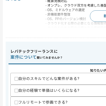
- 概算見積対応
- オンプレ、クラウド双方を考慮した基
- OS、ミドルウェアの選定
- 非機能要件整理
- OS、PPのバージョン検討
- クラウド化する際の必要となる情報取
- クラウド化する際の必要となる情報提
- 非機能要件の整理
- 互換性の確認
- 基盤工数の概算見積
この案件で扱う技術
レバテックフリーランスに
DB
Oracle
案件について
聞いてみませんか？
OS
Linux , Solaris , AIX
この案件のポイント
知りたい
業界
証券 , 銀行 , クレジ
自分のスキルでどんな案件がある?
業務内容
システム開発
自分の経験で単価はいくらになる?
特徴
20代活躍中 , 30代活躍
フルリモートで参画できる?