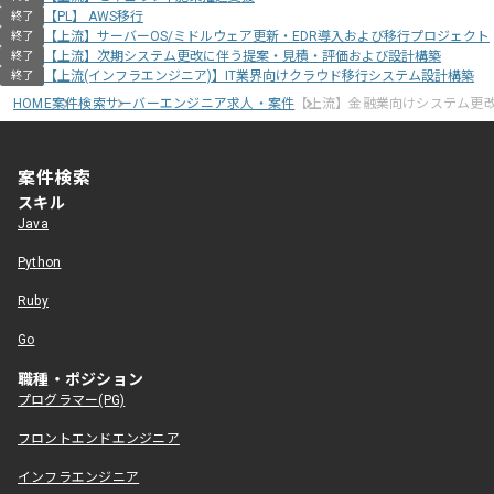
【PL】 AWS移行
終了
【上流】サーバーOS/ミドルウェア更新・EDR導入および移行プロジェクト
終了
【上流】次期システム更改に伴う提案・見積・評価および設計構築
終了
【上流(インフラエンジニア)】IT業界向けクラウド移行システム設計構築
終了
HOME
案件検索
サーバーエンジニア求人・案件
【上流】金融業向けシステム更
案件検索
スキル
Java
Python
Ruby
Go
職種・ポジション
プログラマー(PG)
フロントエンドエンジニア
インフラエンジニア