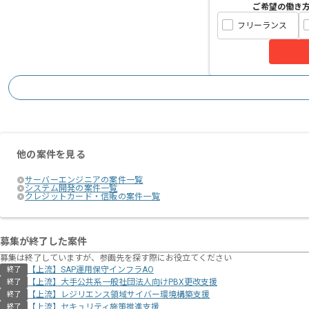
ご希望の働き
フリーランス
他の案件を見る
サーバーエンジニアの案件一覧
システム開発の案件一覧
クレジットカード・信販の案件一覧
募集が終了した案件
募集は終了していますが、参画先を探す際にお役立てください
【上流】SAP運用保守インフラAO
終了
【上流】大手公共系一般社団法人向けPBX更改支援
終了
【上流】レジリエンス領域サイバー環境構築支援
終了
【上流】セキュリティ施策推進支援
終了