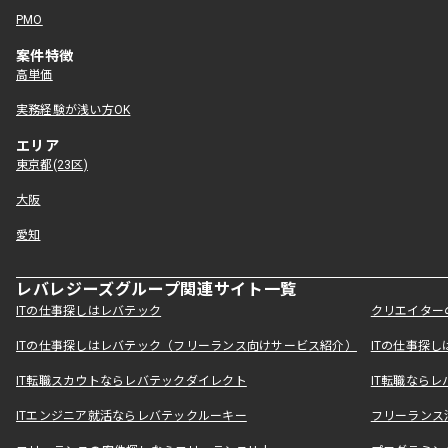
PMO
案件特徴
高単価
実務経験が浅い方OK
エリア
東京都(23区)
大阪
愛知
レバレジーズグループ関連サイト一覧
ITの仕事探しはレバテック
クリエイター
ITの仕事探しはレバテック（フリーランス向けサービス紹介）
ITの仕事探
IT転職スカウトならレバテックダイレクト
IT転職なら
ITエンジニア就活ならレバテックルーキー
フリーランス