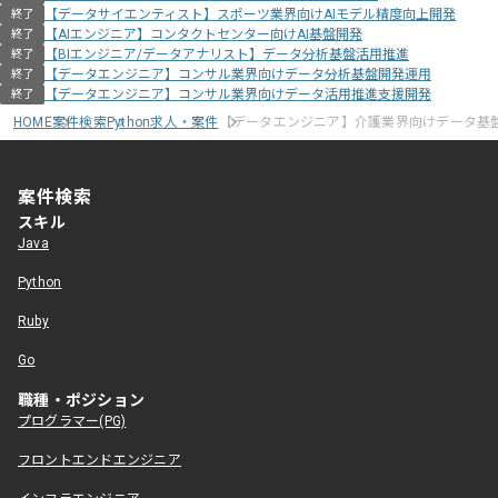
【データサイエンティスト】スポーツ業界向けAIモデル精度向上開発
終了
【AIエンジニア】コンタクトセンター向けAI基盤開発
終了
【BIエンジニア/データアナリスト】データ分析基盤活用推進
終了
【データエンジニア】コンサル業界向けデータ分析基盤開発運用
終了
【データエンジニア】コンサル業界向けデータ活用推進支援開発
終了
HOME
案件検索
Python求人・案件
【データエンジニア】介護業界向けデータ基
案件検索
スキル
Java
Python
Ruby
Go
職種・ポジション
プログラマー(PG)
フロントエンドエンジニア