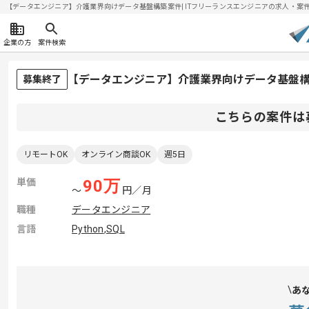
【データエンジニア】介護業界向けデータ基盤構築案件| ITフリーランスエンジニアの求人・案件(20
企業の方
案件検索
【データエンジニア】介護業界向けデータ基盤
募集終了
こちらの案件は
リモートOK
オンライン商談OK
週5日
単価
90
万
〜
円／月
職種
データエンジニア
言語
Python
,
SQL
あ