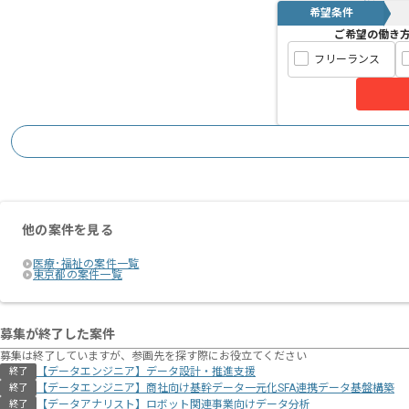
希望条件
ご希望の働き
フリーランス
他の案件を見る
医療･福祉の案件一覧
東京都の案件一覧
募集が終了した案件
募集は終了していますが、参画先を探す際にお役立てください
【データエンジニア】データ設計・推進支援
終了
【データエンジニア】商社向け基幹データ一元化SFA連携データ基盤構築
終了
【データアナリスト】ロボット関連事業向けデータ分析
終了