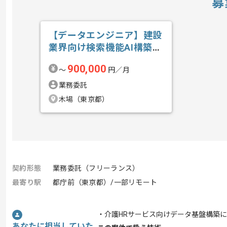
募
【データエンジニア】建設
業界向け検索機能AI構築の
求人・案件
900,000
〜
円／月
業務委託
木場（東京都）
契約形態
業務委託（フリーランス）
最寄り駅
都庁前（東京都）/一部リモート
・介護HRサービス向けデータ基盤構築
あなたに担当していた