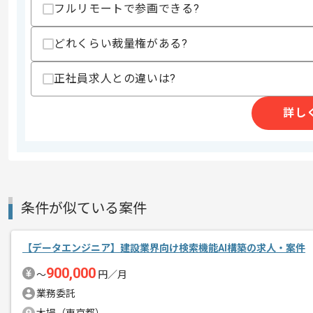
スキルに不安がある方へ
フルリモートで参画できる?
上記に似た経験やスキルをお持ちであれば申
どれくらい裁量権がある?
商談回数
1回
正社員求人との違いは?
その他募集要項
募集人数
2人
詳し
作業開始日
2026/04/23
介護事業、保育、学童事業、ペッツ事業
エージェントからのコ
今回は介護業界向けデータ基盤構築案件
メント
条件が似ている案件
データ構築経験を活かしたい方にお勧め
【データエンジニア】建設業界向け検索機能AI構築の求人・案件
900,000
基本的には一部リモートでの作業を見込
〜
円／月
業務委託