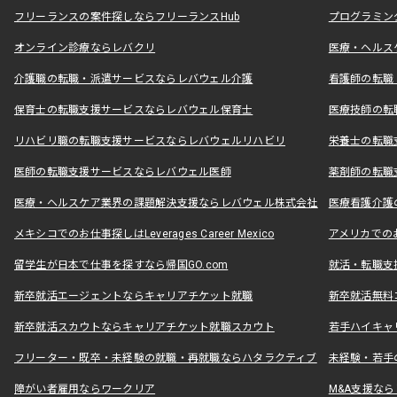
フリーランスの案件探しならフリーランスHub
プログラミン
オンライン診療ならレバクリ
医療・ヘルス
介護職の転職・派遣サービスならレバウェル介護
看護師の転職
保育士の転職支援サービスならレバウェル保育士
医療技師の転
リハビリ職の転職支援サービスならレバウェルリハビリ
栄養士の転職
医師の転職支援サービスならレバウェル医師
薬剤師の転職
医療・ヘルスケア業界の課題解決支援ならレバウェル株式会社
医療看護介護の
メキシコでのお仕事探しはLeverages Career Mexico
アメリカでのお仕事
留学生が日本で仕事を探すなら帰国GO.com
就活・転職支
新卒就活エージェントならキャリアチケット就職
新卒就活無料
新卒就活スカウトならキャリアチケット就職スカウト
若手ハイキャ
フリーター・既卒・未経験の就職・再就職ならハタラクティブ
未経験・若手
障がい者雇用ならワークリア
M&A支援な