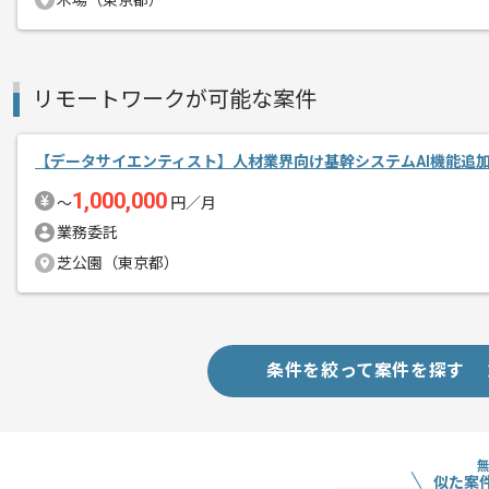
木場（東京都）
リモートワークが可能な案件
【データサイエンティスト】人材業界向け基幹システムAI機能追
1,000,000
〜
円／月
業務委託
芝公園（東京都）
条件を絞って案件を探す
似た案