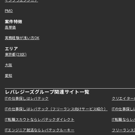
インフラエンジニア
PMO
案件特徴
高単価
実務経験が浅い方OK
エリア
東京都(23区)
大阪
愛知
レバレジーズグループ関連サイト一覧
ITの仕事探しはレバテック
クリエイター
ITの仕事探しはレバテック（フリーランス向けサービス紹介）
ITの仕事探
IT転職スカウトならレバテックダイレクト
IT転職なら
ITエンジニア就活ならレバテックルーキー
フリーランス