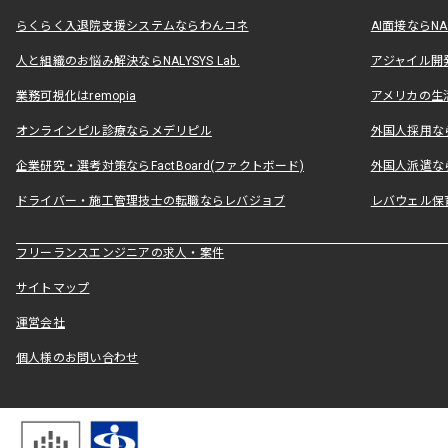
らくらく入退院支援システムならわんコネ
AI面接ならNAL
人と組織のお悩み解決ならNALYSYS Lab.
アジャイル開発なら
業務可視化はremopia
アメリカの生活
オンラインピル診療ならメデリピル
外国人採用ならLe
企業研究・選考対策ならFactBoard(ファクトボード)
外国人派遣なら
ドライバー・施工管理技士の転職ならレバジョブ
レバウェル保
フリーランスエンジニアの求人・案件
サイトマップ
運営会社
個人様のお問い合わせ