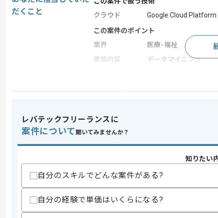
この案件で扱う技術
だくこと
クラウド
Google Cloud Platform
この案件のポイント
業界
医療･福祉
業務内容
データマイニング
特徴
20代活躍中 , 30代活躍中
求めるスキル
レバテックフリーランスに
スキル
・下記を用いたデータ処理経験(3年以上)
案件について
聞いてみませんか？
-SQL
-Python
・下記いずれかを用いたデータ基盤構築経
知りたい
-GCP
-Azure
自分のスキルでどんな案件がある?
歓迎スキル
自分の経験で単価はいくらになる?
・GCPを用いた構築経験