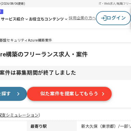
26/08/06更新)
IT・Web求人/転職
フリ
！
ログイン
採用企業の方へ
サービス紹介
お役立ちコンテンツ
】基盤セキュリティAzure構築案件
zure構築のフリーランス求人・案件
案件は募集期間が終了しました
を探す
似た案件を提案してもらう
収支シミュレーション
）
最寄り駅
新大久保（東京都）/一部