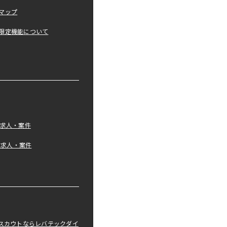
マップ
限定機能について
の求人・案件
tの求人・案件
職スカウトならレバテックダイ