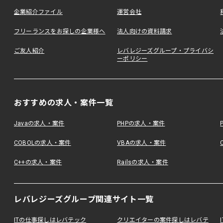
企業紹介ファイル
運営会社
フリーランスをお探しの企業様へ
法人向けの資料請求
ご友人紹介
レバレジーズグループ・プライバシ
ーポリシー
おすすめの求人・案件一覧
Javaの求人・案件
PHPの求人・案件
COBOLの求人・案件
VBAの求人・案件
C++の求人・案件
Railsの求人・案件
レバレジーズグループ関連サイト一覧
ITの仕事探しはレバテック
クリエイターの案件探しはレバテ