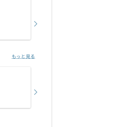
【クラウド】官公庁向けクラウドサービス構
550,000
〜
円／月
業務委託
恵比寿（東京都）
もっと見る
【AWS】IT企業向けAWS基盤構築開発の求人
800,000
〜
円／月
業務委託
川崎（神奈川県）