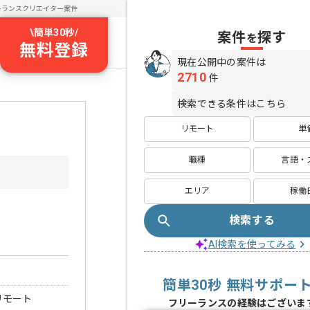
ーランスクリエイター案件
\
簡単30秒
/
案件
探す
を
無料登録
現在公開中の案件は
2710
件
検索できる条件はこちら
リモート
単
職種
言語・
エリア
稼働
検索する
AI検索を使ってみる
簡単30秒 無料サポー
リモート
フリーランスの経験はございま