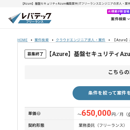
【Azure】基盤セキュリティAzure構築案件| ITフリーランスエンジニアの求人・案件(20
AI検索が新登場
案件検索
HOME
案件検索
クラウドエンジニア求人・案件
【Azure
【Azure】基盤セキュリティA
募集終了
こちらの
条件を絞って案件
650,000
単価
〜
円／月
（
契約形態
業務委託（フリーランス）