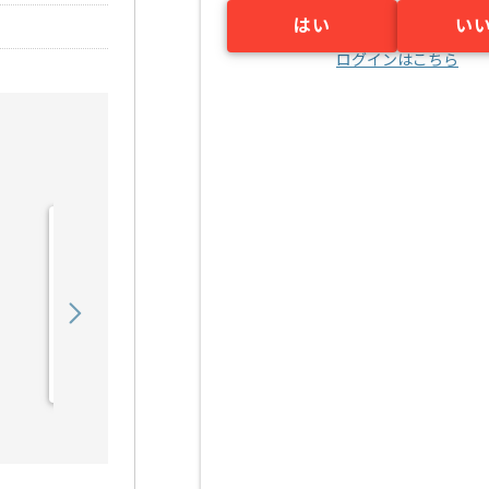
はい
い
ログインはこちら
【クラウド】官公庁向けク
ラウドサービス構築の求
人・案件
550,000
〜
円／月
業務委託
恵比寿（東京都）