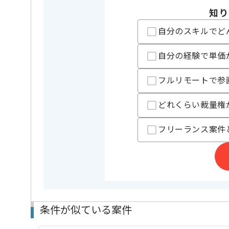
精算条件
有
精算・お支払い
知り
精算基準時間
140時間
支払いサイト
15日
自分のスキルでど
自分の経験で単価
担当者より
フルリモートで参
システム開発、インフラ、ネットワーク設計、構築事
を展開している企業でございます。
どれくらい裁量権
今回は基盤セキュリティAzure構築案件に携わってい
Azureを用いた実務経験を活かしたい方にお勧めです。
フリーランス案件
基本的には一部リモートでの作業を見込んでおります
条件が似ている案件