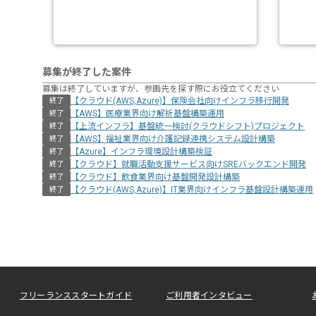
募集が終了した案件
募集は終了していますが、参画先を探す際にお役立てください
【クラウド(AWS,Azure)】保険会社向けインフラ移行開発
終了
【AWS】医療業界向け解析基盤構築運用
終了
【上流インフラ】基盤統一検討(クラウドシフト)プロジェクト
終了
【AWS】福祉業界向け介護記録連携システム設計構築
終了
【Azure】インフラ環境設計構築検証
終了
【クラウド】就職活動支援サービス向けSREバックエンド開発
終了
【クラウド】飲食業界向け基盤開発設計構築
終了
【クラウド(AWS,Azure)】IT業界向けインフラ基盤設計構築運用
終了
フリーランススタートガイド
ご利用者インタビュー