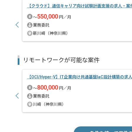
【クラウド】通信キャリア向け試験計画支援の求人・案
550,000
〜
円／月
業務委託
新川崎（神奈川県）
リモートワークが可能な案件
【OCI/Hyper-V】IT企業向け共通基盤IaC設計構築の求
800,000
〜
円／月
業務委託
川崎（神奈川県）