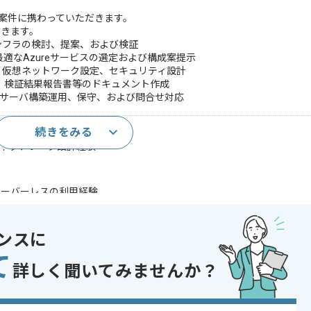
築案件に携わっていただきます。
だきます。
インフラの検討、提案、および検証
適なAzureサービスの選定および構成案提示
築、仮想ネットワーク設定、セキュリティ設計
、検証結果報告書等のドキュメント作成
、サーバ構築運用、保守、および問合せ対応
続きをみる
以上)
、ネットワーク設計経験
サーバーレスの利用経験
に関する知見
であれば申し込み可能なケースもございます！まずはお気軽にご相談ください！
ンスに
て
築
詳しく聞いてみませんか？
 , 30代活躍中 , 40代活躍中 , 長期プロジェクト , 急募 , BtoB向け , 新