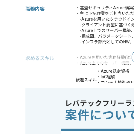
・基盤セキュリティAzure構
職務内容
・主に下記作業をご担当いた
-Azureを用いたクラウド
-クライアント要望に基づく最
-Azure上でのサーバー構
-構成図、パラメータシート
-インフラ部門としてのNW
・Azureを用いた実務経験(3年
求めるスキル
・Azure上でのサーバー構築
・Azure認定資格
・IaC経験
歓迎スキル
・コンテナ技術や
・小売業、卸売業
※上記に似た経験やスキルをお持ち
レバテックフリーラ
案件につい
業務内容
サーバ構
この案件のポイント
特徴
20代活躍中