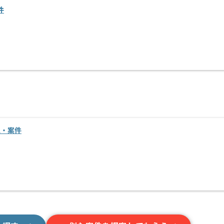
件
人・案件