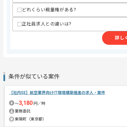
上記に似た経験やスキルをお持ちであれば申
どれくらい裁量権がある?
正社員求人との違いは?
商談回数
1回
その他募集要項
詳し
募集人数
1人
作業開始日
2026/06/01
健康管理支援事業、巡回健診機関等支援
エージェントからのコ
条件が似ている案件
を展開している企業でございます。
メント
今回は社内システム運用監視およびヘル
【社内SE】航空業界向けIT環境構築推進の求人・案件
に携わっていただきます。
3,180
〜
円／時
社内SEとしての実務経験を活かしたい
業務委託
東陽町（東京都）
基本的には一部リモートでの作業を見込