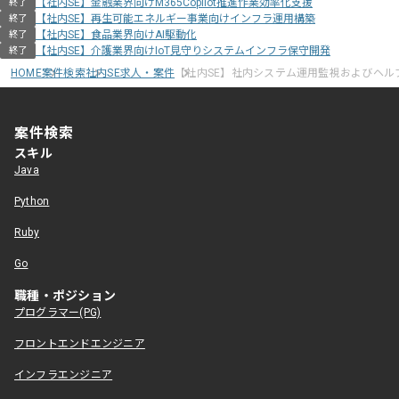
【社内SE】金融業界向けM365Copilot推進作業効率化支援
終了
【社内SE】再生可能エネルギー事業向けインフラ運用構築
終了
【社内SE】食品業界向けAI駆動化
終了
【社内SE】介護業界向けIoT見守りシステムインフラ保守開発
終了
HOME
案件検索
社内SE求人・案件
【社内SE】社内システム運用監視およびヘル
案件検索
スキル
Java
Python
Ruby
Go
職種・ポジション
プログラマー(PG)
フロントエンドエンジニア
インフラエンジニア