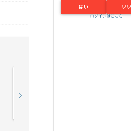
はい
い
ログインはこちら
【セールスエンジニア】IT
業界向けサービス導入の求
人・案件
450,000
〜
円／月
業務委託
烏丸（京都府）