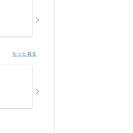
【セールスエンジニア】IT業界向けサービス
450,000
〜
円／月
業務委託
烏丸（京都府）
もっと見る
【データサイエンティスト】生鮮青果物業界
900,000
〜
円／月
業務委託
新宿（東京都）