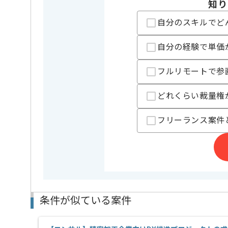
知り
自分のスキルでど
担当者より
リモートワーク：週4日～5日がリモートでの作業を想
自分の経験で単価
※立ち上がり期間やリモート頻度は習熟度や状況に応
フルリモートで参
BIツールでの開発経験を活かすことができます。
複数案件を保有している企業ですので、
ご経験と実績に応じてスライド案件のご提案も差し上
どれくらい裁量権
新しいアイディアや技術を積極的に導入し、
経験豊富なエンジニアと成長が出来る環境でございま
フリーランス案件
スキルアップされたい方、長期的に参画されたい方に
条件が似ている案件