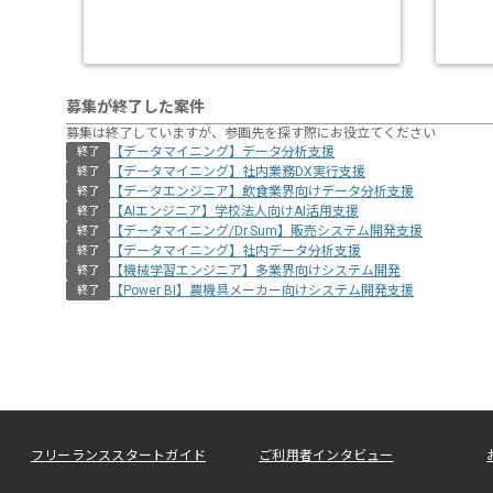
募集が終了した案件
募集は終了していますが、参画先を探す際にお役立てください
【データマイニング】データ分析支援
終了
【データマイニング】社内業務DX実行支援
終了
【データエンジニア】飲食業界向けデータ分析支援
終了
【AIエンジニア】学校法人向けAI活用支援
終了
【データマイニング/Dr.Sum】販売システム開発支援
終了
【データマイニング】社内データ分析支援
終了
【機械学習エンジニア】多業界向けシステム開発
終了
【Power BI】農機具メーカー向けシステム開発支援
終了
フリーランススタートガイド
ご利用者インタビュー