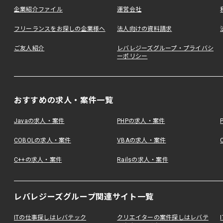
企業紹介ファイル
運営会社
フリーランスをお探しの企業様へ
法人向けの資料請求
ご友人紹介
レバレジーズグループ・プライバシ
ーポリシー
おすすめの求人・案件一覧
Javaの求人・案件
PHPの求人・案件
COBOLの求人・案件
VBAの求人・案件
C++の求人・案件
Railsの求人・案件
レバレジーズグループ関連サイト一覧
ITの仕事探しはレバテック
クリエイターの案件探しはレバテ