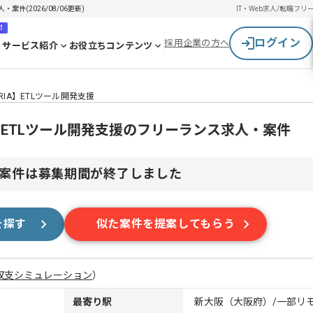
案件(2026/08/06更新)
IT・Web求人/転職
フリ
！
ログイン
採用企業の方へ
サービス紹介
お役立ちコンテンツ
RIA】ETLツール開発支援
A】ETLツール開発支援のフリーランス求人・案件
案件は募集期間が終了しました
を探す
似た案件を提案してもらう
収支シミュレーション
）
最寄り駅
新大阪（大阪府）/一部リ