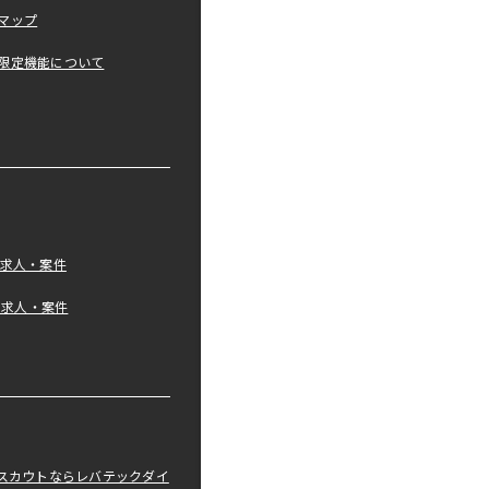
マップ
限定機能について
の求人・案件
tの求人・案件
職スカウトならレバテックダイ