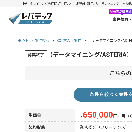
【データマイニング/ASTERIA】ETLツール開発支援| ITフリーランスエンジニアの求人・
AI検索が新登場
案件検索
HOME
案件検索
SQL求人・案件
【データマイニング/ASTE
【データマイニング/ASTERI
募集終了
こちらの
条件を絞って案件
650,000
単価
〜
円／月
（
契約形態
業務委託（フリーランス）