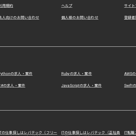
利用規約
ヘルプ
サイト
法人向けのお問い合わせ
個人様のお問い合わせ
登録者
Pythonの求人・案件
Rubyの求人・案件
AWS
C#の求人・案件
JavaScriptの求人・案件
Swif
ITの仕事探しはレバテック（フリー
ITの仕事探しはレバテック（正社員
IT転