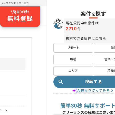
ーランスクリエイター案件
\
簡単30秒
/
案件
探す
を
無料登録
現在公開中の案件は
2710
件
検索できる条件はこちら
リモート
単
職種
言語・
エリア
稼働
検索する
AI検索を使ってみる
簡単30秒 無料サポー
モート
フリーランスの経験はございま