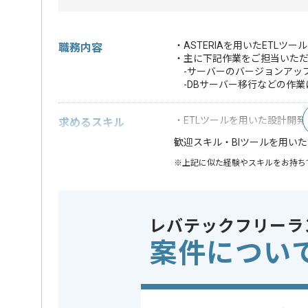
・ASTERIAを用いたETL
職務内容
・主に下記作業をご担当いた
-サーバーのバージョンアッ
-DBサーバー移行などの作業
・ETLツールを用いた設計開
求めるスキル
・BIツールを用い
歓迎スキル
※上記に似た経験やスキルをお持ち
担当領域/システム
基幹業務
この案件のポイント
特徴
参画実績
レバテックフリーラ
案件につい
精算条件
有
精算・お支払い
精算基準時間
140時間
支払いサイト
15日