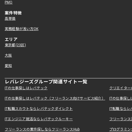
PMO
案件特徴
高単価
実務経験が浅い方OK
エリア
東京都(23区)
大阪
愛知
レバレジーズグループ関連サイト一覧
ITの仕事探しはレバテック
クリエイター
ITの仕事探しはレバテック（フリーランス向けサービス紹介）
ITの仕事探
IT転職スカウトならレバテックダイレクト
IT転職なら
ITエンジニア就活ならレバテックルーキー
フリーランス
フリーランスの案件探しならフリーランスHub
プログラミン