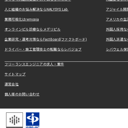
人と組織のお悩み解決ならNALYSYS Lab.
アジャイル開発なら
業務可視化はremopia
アメリカの生活
オンラインピル診療ならメデリピル
外国人採用ならLe
企業研究・選考対策ならFactBoard(ファクトボード)
外国人派遣なら
ドライバー・施工管理技士の転職ならレバジョブ
レバウェル保
フリーランスエンジニアの求人・案件
サイトマップ
運営会社
個人様のお問い合わせ