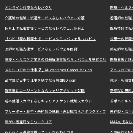
オンライン診療ならレバクリ
医療・ヘルス
介護職の転職・派遣サービスならレバウェル介護
看護師の転職
保育士の転職支援サービスならレバウェル保育士
医療技師の転
リハビリ職の転職支援サービスならレバウェルリハビリ
栄養士の転職
医師の転職支援サービスならレバウェル医師
薬剤師の転職
医療・ヘルスケア業界の課題解決支援ならレバウェル株式会社
医療看護介護の
メキシコでのお仕事探しはLeverages Career Mexico
アメリカでのお仕事
留学生が日本で仕事を探すなら帰国GO.com
就活・転職支
新卒就活エージェントならキャリアチケット就職
新卒就活無料
新卒就活スカウトならキャリアチケット就職スカウト
若手ハイキャ
フリーター・既卒・未経験の就職・再就職ならハタラクティブ
未経験・若手
障がい者雇用ならワークリア
M&A支援な
らくらく入退院支援システムならわんコネ
AI面接ならNAL