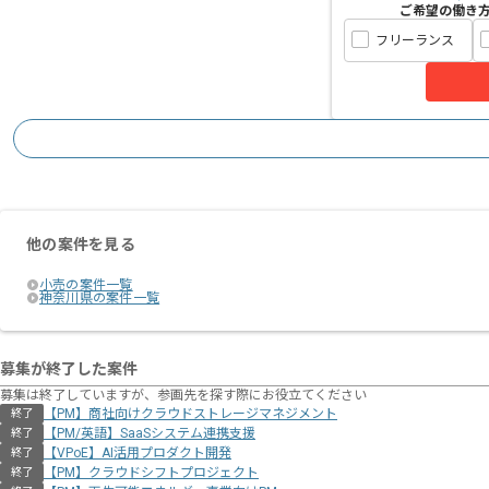
ご希望の働き
フリーランス
他の案件を見る
小売の案件一覧
神奈川県の案件一覧
募集が終了した案件
募集は終了していますが、参画先を探す際にお役立てください
【PM】商社向けクラウドストレージマネジメント
終了
【PM/英語】SaaSシステム連携支援
終了
【VPoE】AI活用プロダクト開発
終了
【PM】クラウドシフトプロジェクト
終了