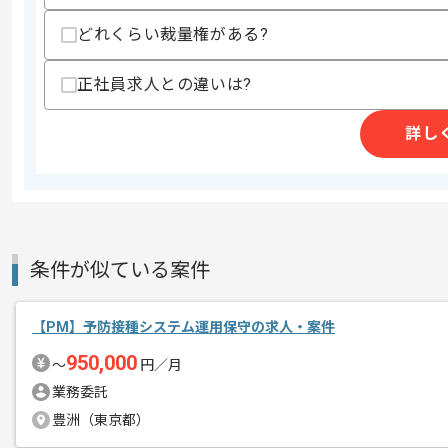
その他募集要項
募集人数
1人
どれくらい裁量権がある?
作業開始日
2024/04/24
正社員求人との違いは?
レバテックでの実績がある企業の案件で
詳し
エージェントからのコ
メント
PMの経験を活かすことができます。
複数案件を保有している企業ですので、
ご経験と実績に応じて別案件のご提案も
新しいアイディアや技術を積極的に導入
条件が似ている案件
経験豊富なメンバーと成長が出来る環境
スキルアップされたい方、長期的に参画
【PM】予防接種システム運用保守の求人・案件
950,000
〜
円／月
業務委託
豊洲（東京都）