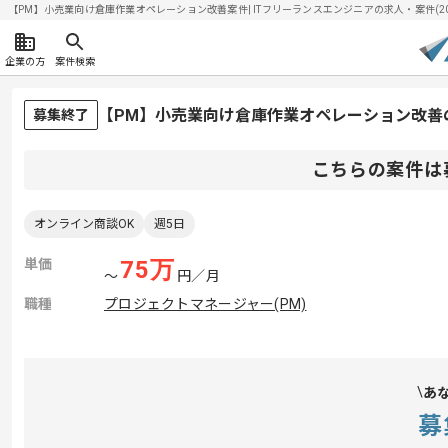
【PM】小売業向け倉庫作業オペレーション改善案件| ITフリーランスエンジニアの求人・案件(2026
企業の方
案件検索
【PM】小売業向け倉庫作業オペレーション改善
募集終了
こちらの案件は
オンライン商談OK
週5日
単価
75
万
〜
円／月
職種
プロジェクトマネージャー(PM)
あ
募