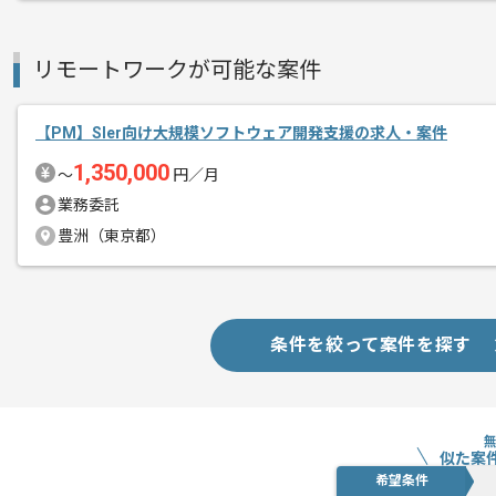
リモートワークが可能な案件
【PM】Sler向け大規模ソフトウェア開発支援の求人・案件
1,350,000
〜
円／月
業務委託
豊洲（東京都）
条件を絞って案件を探す
似た案
希望条件