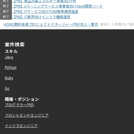
【PM】再生可能エネルギー事業向けPM
終了
【PM】eラーニングサービス事業者向けSaaS開発リード
終了
【PM】ITサービス向けITSM標準適用推進
終了
【PM】IT業界向けインフラ構築運用
終了
HOME
案件検索
プロジェクトマネージャー(PM)求人・案件
【PM】小売業向け
案件検索
スキル
Java
Python
Ruby
Go
職種・ポジション
プログラマー(PG)
フロントエンドエンジニア
インフラエンジニア