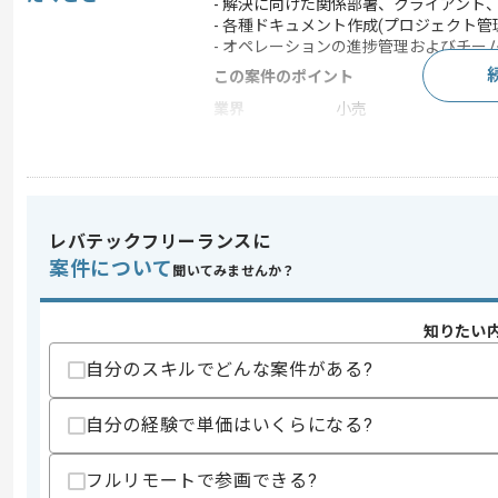
- 解決に向けた関係部署、クライアント
- 各種ドキュメント作成(プロジェクト
- オペレーションの進捗管理およびチー
この案件のポイント
業界
小売
業務内容
ベンダーコントロール
特徴
参画実績あり , 20代活躍
レバテックフリーランスに
求めるスキル
案件について
聞いてみませんか？
スキル
・ベンダーコントロールやクライアント
・各種プロジェクト管理資料作成経験
知りたい
スキルに不安がある方へ
自分のスキルでどんな案件がある?
上記に似た経験やスキルをお持ちであれば申
自分の経験で単価はいくらになる?
商談回数
2回
フルリモートで参画できる?