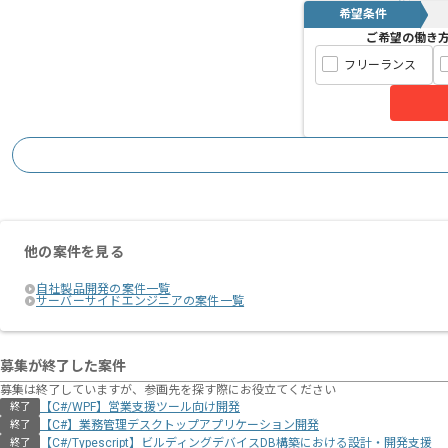
希望条件
ご希望の働き
フリーランス
他の案件を見る
自社製品開発の案件一覧
サーバーサイドエンジニアの案件一覧
募集が終了した案件
募集は終了していますが、参画先を探す際にお役立てください
【C#/WPF】営業支援ツール向け開発
終了
【C#】業務管理デスクトップアプリケーション開発
終了
【C#/Typescript】ビルディングデバイスDB構築における設計・開発支援
終了