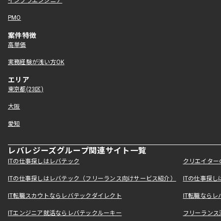
インフラエンジニア
PMO
案件特徴
高単価
実務経験が浅い方OK
エリア
東京都(23区)
大阪
愛知
レバレジーズグループ関連サイト一覧
ITの仕事探しはレバテック
クリエイター
ITの仕事探しはレバテック（フリーランス向けサービス紹介）
ITの仕事探
IT転職スカウトならレバテックダイレクト
IT転職なら
ITエンジニア就活ならレバテックルーキー
フリーランス