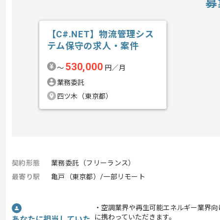
募
【C#.NET】物流管理シス
テム保守の求人・案件
530,000
〜
円／月
業務委託
四ツ木（東京都）
契約形態
業務委託（フリーランス）
最寄り駅
亀戸（東京都）/一部リモート
・空調業界や再生可能エネルギー業界向
に携わっていただきます。
あなたに担当していた