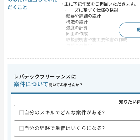
・主に下記作業をご担当いただきます。
だくこと
-ニーズに基づく仕様の検討
-概要や詳細の設計
-構造の設計
-強度の計算
-図面の作成
-取扱説明書や施工要領書の作成
-見積りの算出
この案件のポイント
業務内容
自社製品開発
20代活躍中 , 30代活躍中
特徴
レバテックフリーランスに
極的
案件について
聞いてみませんか？
求めるスキル
知りたい
スキル
・CADの使用経験
自分のスキルでどんな案件がある?
歓迎スキル
・構造設計や強度設計経験
自分の経験で単価はいくらになる?