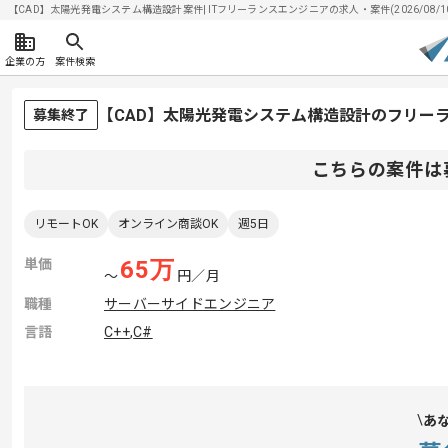
【CAD】太陽光発電システム構造設計案件| ITフリーランスエンジニアの求人・案件(2026/08/1
企業の方
案件検索
【CAD】太陽光発電システム構造設計のフリー
募集終了
こちらの案件は
リモートOK
オンライン商談OK
週5日
単価
65
万
〜
円／月
職種
サーバーサイドエンジニア
言語
C++
,
C#
あ