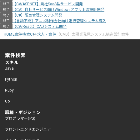
【C#/ASP.NET】自社SaaS型サービス開発
終了
【C#】自社サービス向けWindowsアプリ上流設計開発
終了
【C#】販売管理システム開発
終了
【言語不問】アニメ制作会社向け進行管理システム導入
終了
【C#/React】CADシステム開発
終了
HOME
案件検索
C++求人・案件
【CAD】太陽光発電システム構造設計案件
案件検索
スキル
Java
Python
Ruby
Go
職種・ポジション
プログラマー(PG)
フロントエンドエンジニア