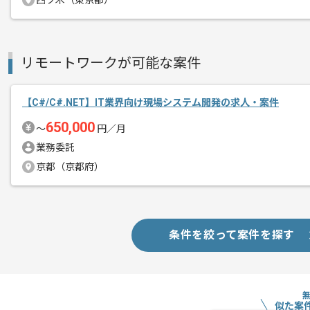
四ツ木（東京都）
リモートワークが可能な案件
【C#/C#.NET】IT業界向け現場システム開発の求人・案件
650,000
〜
円／月
業務委託
京都（京都府）
条件を絞って案件を探す
似た案