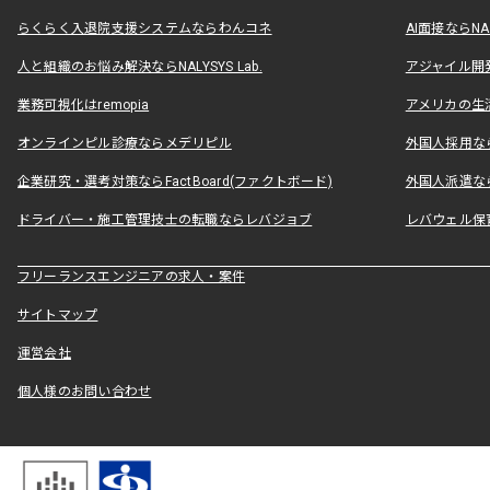
らくらく入退院支援システムならわんコネ
AI面接ならNAL
人と組織のお悩み解決ならNALYSYS Lab.
アジャイル開発なら
業務可視化はremopia
アメリカの生活
オンラインピル診療ならメデリピル
外国人採用ならLe
企業研究・選考対策ならFactBoard(ファクトボード)
外国人派遣なら
ドライバー・施工管理技士の転職ならレバジョブ
レバウェル保
フリーランスエンジニアの求人・案件
サイトマップ
運営会社
個人様のお問い合わせ