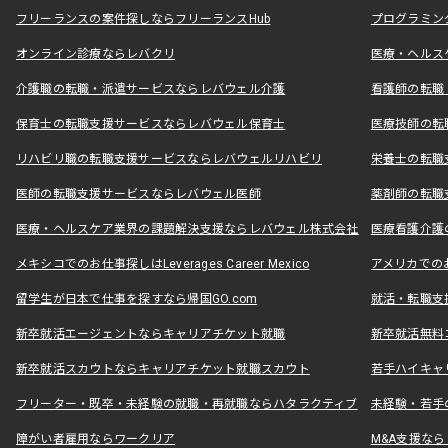
フリーランスの案件探しならフリーランスHub
プログラミン
オンライン診療ならレバクリ
医療・ヘルス
介護職の転職・派遣サービスならレバウェル介護
看護師の転職
保育士の転職支援サービスならレバウェル保育士
医療技師の転
リハビリ職の転職支援サービスならレバウェルリハビリ
栄養士の転職
医師の転職支援サービスならレバウェル医師
薬剤師の転職
医療・ヘルスケア業界の課題解決支援ならレバウェル株式会社
医療看護介護の
メキシコでのお仕事探しはLeverages Career Mexico
アメリカでのお仕事
留学生が日本で仕事を探すなら帰国GO.com
就活・転職支
新卒就活エージェントならキャリアチケット就職
新卒就活無料
新卒就活スカウトならキャリアチケット就職スカウト
若手ハイキャ
フリーター・既卒・未経験の就職・再就職ならハタラクティブ
未経験・若手
障がい者雇用ならワークリア
M&A支援な