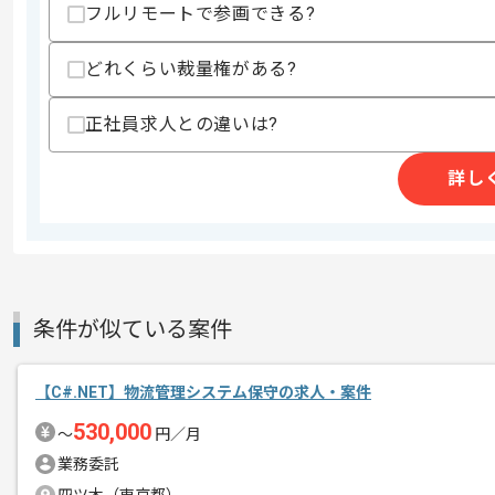
スキルに不安がある方へ
フルリモートで参画できる?
上記に似た経験やスキルをお持ちであれば申
どれくらい裁量権がある?
商談回数
1回
正社員求人との違いは?
その他募集要項
募集人数
1人
詳し
作業開始日
2026/05/08
建築、空調設備機材事業や製造業DX事
エージェントからのコ
レバテックの実績がある企業の案件でご
メント
条件が似ている案件
今回は太陽光発電システム構造設計案件
【C#.NET】物流管理システム保守の求人・案件
CADを用いた実務経験を活かしたい方に
530,000
〜
円／月
基本的には、常駐とリモートのハイブリ
業務委託