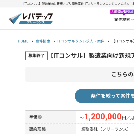
【ITコンサル】製造業向け新規アプリ開発案件| ITフリーランスエンジニアの求人・案件(2
AI検索が新登場
案件検索
HOME
案件検索
ITコンサルタント求人・案件
【ITコンサ
【ITコンサル】製造業向け新
募集終了
こちらの
条件を絞って案件
1,200,000
単価
〜
円／
契約形態
業務委託（フリーランス）