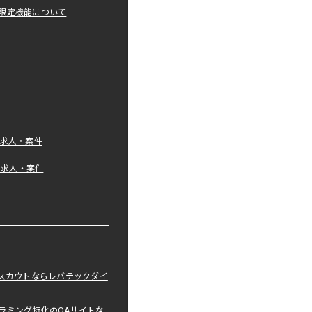
限定機能について
の求人・案件
tの求人・案件
職スカウトならレバテックダイ
ラミング特化のQAサイトな