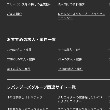
フリーランスをお探しの企業様へ
法人向けの資料請求
ご友人紹介
レバレジーズグループ・プライバシ
ーポリシー
おすすめの求人・案件一覧
Javaの求人・案件
PHPの求人・案件
COBOLの求人・案件
VBAの求人・案件
C++の求人・案件
Railsの求人・案件
レバレジーズグループ関連サイト一覧
ITの仕事探しはレバテック
クリエイターの案件探しはレバテ
ッククリエイター
IT転職ならレバテックキャリア
ITエンジニア就活ならレバテックル