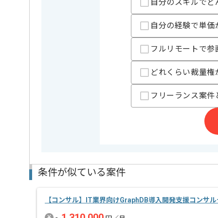
自分のスキルでど
建築、空調設備機材事業や製造業DX事業等を展開して
レバテックの実績がある企業の案件でございます。
自分の経験で単価
今回は製造業向け新規アプリ開発案件に携わっていた
ITコンサルとしての実務経験を活かしたい方にお勧め
フルリモートで参
基本的には、常駐とリモートのハイブリットでの作業
どれくらい裁量権
フリーランス案件
条件が似ている案件
【コンサル】IT業界向けGraphDB導入開発支援コンサ
1,310,000