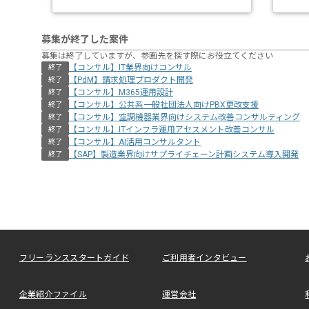
募集が終了した案件
募集は終了していますが、参画先を探す際にお役立てください
【コンサル】IT業界向けコンサル
終了
【PdM】請求処理プロダクト開発
終了
【コンサル】M365運用設計
終了
【コンサル】公共系一般社団法人向けPBX更改支援
終了
【コンサル】空調機器業界向けシステム改善コンサルティング
終了
【コンサル】ITインフラ運用アセスメント改善コンサル
終了
【コンサル】AI活用コンサルタント
終了
【SAP】製造業界向けサプライチェーン計画システム導入開発
終了
フリーランススタートガイド
ご利用者インタビュー
企業紹介ファイル
運営会社