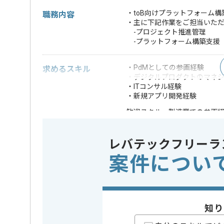
・toB向けプラットフォーム
職務内容
・主に下記作業をご担当いた
-プロジェクト推進管理
-プラットフォーム構築支援
・PdMとしての参画経験
求めるスキル
・デジタルプロダクトのマネジ
・ITコンサル経験
・新規アプリ開発経験
・製造業での参画
歓迎スキル
※上記に似た経験やスキルをお持ち
レバテックフリーラ
業務内容
ベンダー
この案件のポイント
案件につい
特徴
20代活躍中
に積極的
知り
担当者より