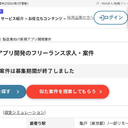
026/08/07更新)
IT・Web求人/転職
フリ
！
ログイン
採用企業の方へ
サービス紹介
お役立ちコンテンツ
ル】製造業向け新規アプリ開発案件
規アプリ開発のフリーランス求人・案件
案件は募集期間が終了しました
を探す
似た案件を提案してもらう
月
（
収支シミュレーション
）
最寄り駅
亀戸（東京都）/一部リモ