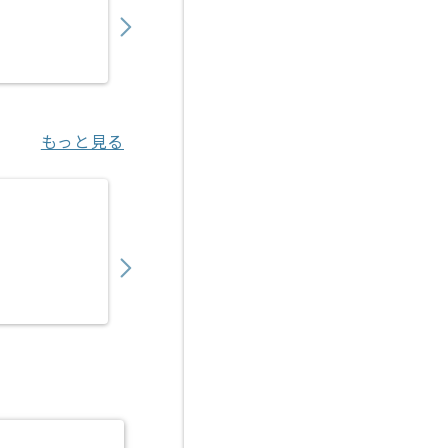
〜
円／月
業務委託
東京（東京都）
もっと見る
【コンサル】製造業界向け事業推進の求人・
1,200,000
〜
円／月
業務委託
青山一丁目（東京都）