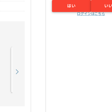
はい
い
ログインはこちら
【コンサル】通信会社向け
教育関連運営支援の求人・
案件
1,250,000
〜
円／月
業務委託
東京（東京都）