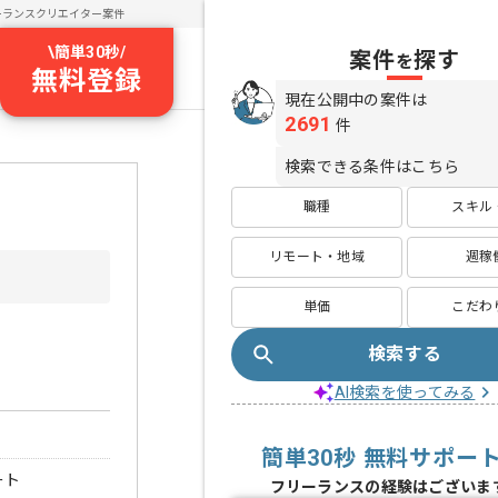
ーランスクリエイター案件
\
簡単30秒
/
案件
探す
を
無料登録
現在公開中の案件は
2691
件
検索できる条件はこちら
職種
スキル
リモート・地域
週稼
単価
こだわ
検索する
AI検索を使ってみる
簡単30秒 無料サポー
ート
フリーランスの経験はございま