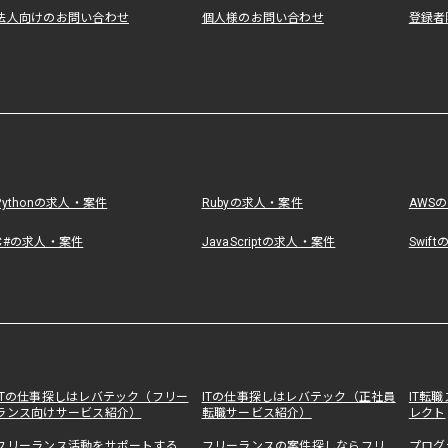
法人向けのお問い合わせ
個人様のお問い合わせ
登録者
Pythonの求人・案件
Rubyの求人・案件
AWS
C#の求人・案件
JavaScriptの求人・案件
Swif
ITの仕事探しはレバテック（フリー
ITの仕事探しはレバテック（正社員
IT転
ランス向けサービス紹介）
転職サービス紹介）
レクト
フリーランス活動をサポートする
フリーランスの案件探しならフリ
プログ