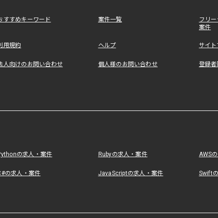
おすすめキーワード
案件一覧
フリー
案件
利用規約
ヘルプ
サイト
法人向けのお問い合わせ
個人様のお問い合わせ
登録者
Pythonの求人・案件
Rubyの求人・案件
AWS
C#の求人・案件
JavaScriptの求人・案件
Swif