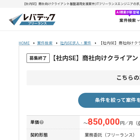
【社内SE】商社向けクライアント基盤運用支援案件| ITフリーランスエンジニアの求人・案
AI検索が新登場
案件検索
HOME
案件検索
社内SE求人・案件
【社内SE】商社向けク
【社内SE】商社向けクライア
募集終了
こちらの
条件を絞って案件
850,000
単価
〜
円／月
（
契約形態
業務委託（フリーランス）