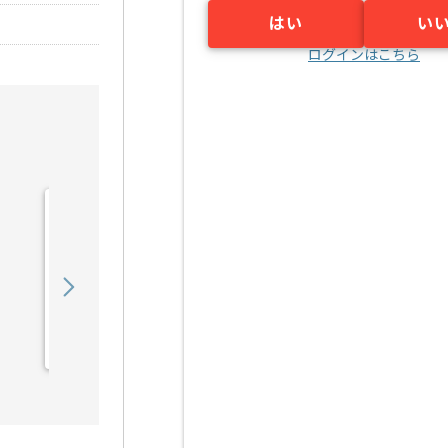
はい
い
ログインはこちら
【社内SE】医療法人向け
現場システム運用保守の求
人・案件
650,000
〜
円／月
業務委託
田無（東京都）