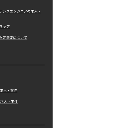
ランスエンジニアの求人・
マップ
限定機能について
の求人・案件
tの求人・案件