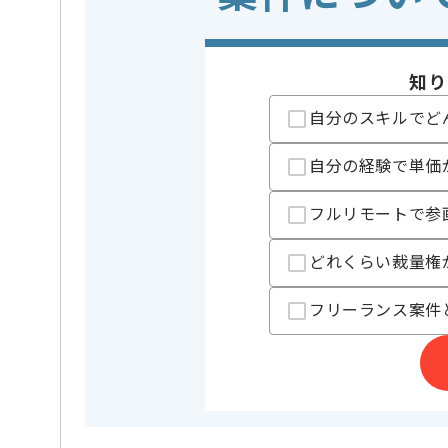
この案件で扱う技術
開発ツール
Citrix , V
特徴
この案件のポイント
知り
20代活躍中
自分のスキルでど
精算条件
精算・お支払い
精算基準時間
140時間
自分の経験で単価
支払いサイト
15日
フルリモートで参
どれくらい裁量権
担当者より
経営コンサルティング事業、DX及びITコンサルティン
フリーランス案件
を展開している企業でございます。
今回は商社向けクライアント基盤運用支援案件に携わ
社内SEとしての実務経験を活かしたい方にお勧めです
基本的には常駐での作業を見込んでおります。