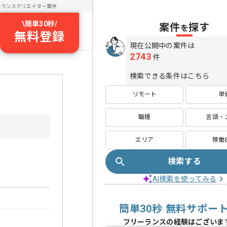
ーランスクリエイター案件
\
簡単30秒
/
案件
探す
を
無料登録
現在公開中の案件は
2743
件
検索できる条件はこちら
リモート
単
職種
言語・
エリア
稼働
検索する
AI検索を使ってみる
簡単30秒 無料サポー
フリーランスの経験はございま