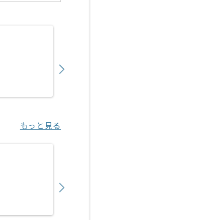
【社内SE】医療法人向け現場システム運用保
650,000
〜
円／月
業務委託
田無（東京都）
もっと見る
【社内SE】大手商社向け社内SEの求人・案件
700,000
〜
円／月
業務委託
飯田橋（東京都）