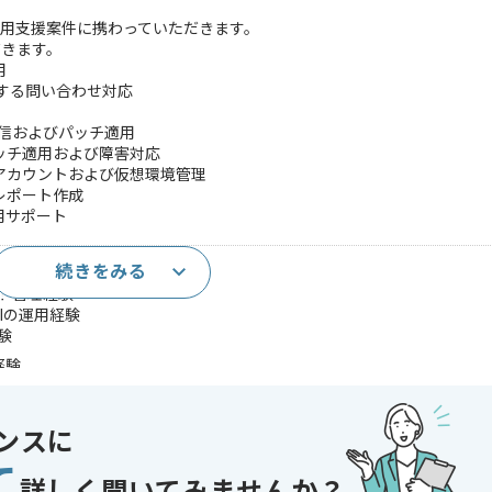
用支援案件に携わっていただきます。
だきます。
用
する問い合わせ対応
信およびパッチ適用
ッチ適用および障害対応
アカウントおよび仮想環境管理
レポート作成
用サポート
続きをみる
ント管理経験
等VDIの運用経験
験
経験
想化基盤に関する知見
イアント運用経験
ンスに
であれば申し込み可能なケースもございます！まずはお気軽にご相談ください！
て