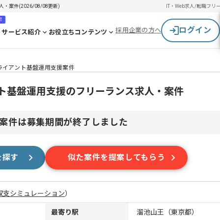
件(2026/08/08更新)
IT・Web求人/転職
フリ
！
ログイン
採用企業の方へ
サービス紹介
お役立ちコンテンツ
ライアント基盤運用支援案件
ント基盤運用支援のフリーランス求人・案件
案件は募集期間が終了しました
を探す
似た案件を提案してもらう
収支シミュレーション
）
最寄り駅
溜池山王（東京都）