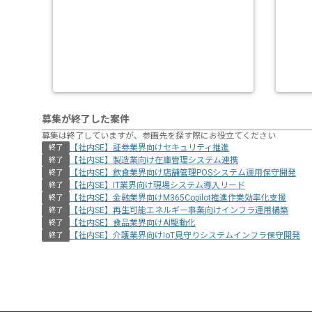
募集が終了した案件
募集は終了していますが、参画先を探す際にお役立てください
【社内SE】証券業界向けセキュリティ推進
終了
【社内SE】製造業向け在庫管理システム連携
終了
【社内SE】飲食業界向け店舗管理POSシステム運用保守開発
終了
【社内SE】IT業界向け現場システム導入リード
終了
【社内SE】金融業界向けM365Copilot推進作業効率化支援
終了
【社内SE】再生可能エネルギー事業向けインフラ運用構築
終了
【社内SE】食品業界向けAI駆動化
終了
【社内SE】介護業界向けIoT見守りシステムインフラ保守開発
終了