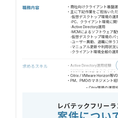
・商社向けクライアント基盤運
職務内容
・主に下記作業をご担当いた
-仮想デスクトップ環境の運
-PC、クライアント環境に関
-Active Directory運用
-MCMによるソフトウェア配
-仮想デスクトップ環境のパ
-ユーザー異動、退職に伴う
-マニュアル更新や利用状況
-クライアント環境全般の運
・Active Directory運用経験
求めるスキル
・SCCMなどによるクライア
・Citrix / VMware Horizon
・PM、PMOのマネジメント経
・Citrix環境の運用
・Nutanix等仮
歓迎スキル
・Windowsクラ
レバテックフリーラ
※上記に似た経験やスキルをお持ち
案件につい
OS
Windows