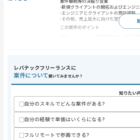
案件継続等の深掘り営業
-新規クライアントの開拓およびエンジ
-エンジニアとクライアントの商談調整
-その他、売上拡大に向けた営業活動全
この案件のポイント
特徴
参画実績あり , 20代活躍
求めるスキル
レバテックフリーランスに
スキル
・営業経験
案件について
・ITに関する基本的な知見
聞いてみませんか？
・円滑な対人コミュニケーション能力お
歓迎スキル
知りたい
・IT業界における営業経験
自分のスキルでどんな案件がある?
・ITエンジニアおよびセールスエンジニ
スキルに不安がある方へ
自分の経験で単価はいくらになる?
上記に似た経験やスキルをお持ちであれば申
フルリモートで参画できる?