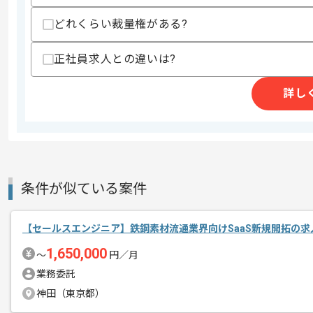
どれくらい裁量権がある?
商談回数
2回
その他募集要項
募集人数
1人
正社員求人との違いは?
作業開始日
2026/07/01
詳し
ITエンジニアリングサービス、システム
エージェントからのコ
レバテックの実績がある企業の案件でご
メント
今回はITソリューション新規開拓支援案
条件が似ている案件
セールスエンジニアとしての実務経験を
【セールスエンジニア】鉄鋼素材流通業界向けSaaS新規開拓の求
基本的には常駐での作業を見込んでおり
1,650,000
〜
円／月
業務委託
神田（東京都）