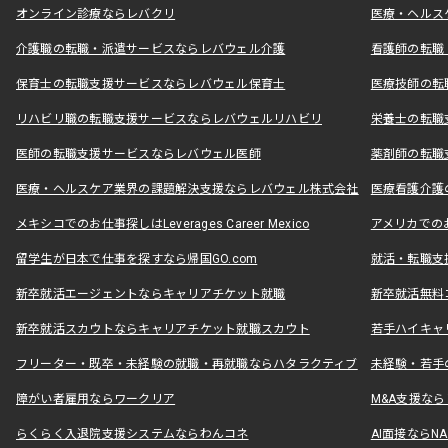
オンライン診療ならレバクリ
医療・ヘルス
介護職の転職・派遣サービスならレバウェル介護
看護師の転職
保育士の転職支援サービスならレバウェル保育士
医療技師の転
リハビリ職の転職支援サービスならレバウェルリハビリ
栄養士の転職
医師の転職支援サービスならレバウェル医師
薬剤師の転職
医療・ヘルスケア業界の課題解決支援ならレバウェル株式会社
医療看護介護の
メキシコでのお仕事探しはLeverages Career Mexico
アメリカでのお仕事
留学生が日本で仕事を探すなら帰国GO.com
就活・転職支
新卒就活エージェントならキャリアチケット就職
新卒就活無料
新卒就活スカウトならキャリアチケット就職スカウト
若手ハイキャ
フリーター・既卒・未経験の就職・再就職ならハタラクティブ
未経験・若手
障がい者雇用ならワークリア
M&A支援な
らくらく入退院支援システムならわんコネ
AI面接ならNAL