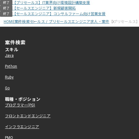
【プリセールス】IT業界向け環境設計構築支援
終了
【セールスエンジニア】新規顧客開拓
終了
【セールスエンジニア】コンサルファーム向け営業支援
終了
HOME
案件検索
セールス / プリセールスエンジニア求人・案件
【プリセールス】
案件検索
スキル
Java
Python
Ruby
Go
職種・ポジション
プログラマー(PG)
フロントエンドエンジニア
インフラエンジニア
PMO