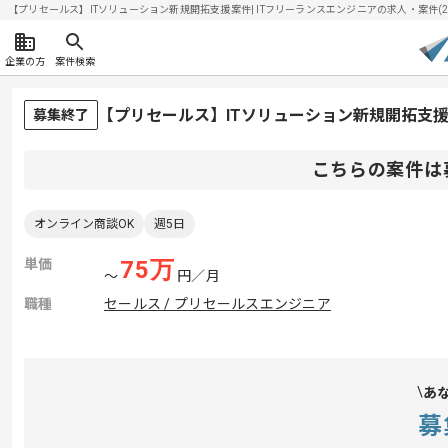
【プリセールス】ITソリューション新規開拓支援案件| ITフリーランスエンジニアの求人・案件(2026
企業の方
案件検索
【プリセールス】ITソリューション新規開拓支
募集終了
こちらの案件は
オンライン商談OK
週5日
単価
75
万
〜
円／月
職種
セールス / プリセールスエンジニア
あ
募