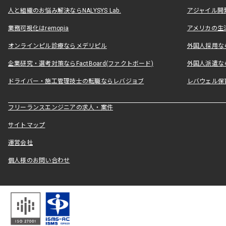
人と組織のお悩み解決ならNALYSYS Lab.
アジャイル開発なら
業務可視化はremopia
アメリカの生活
オンラインピル診療ならメデリピル
外国人採用ならLe
企業研究・選考対策ならFactBoard(ファクトボード)
外国人派遣なら
ドライバー・施工管理技士の転職ならレバジョブ
レバウェル保
フリーランスエンジニアの求人・案件
サイトマップ
運営会社
個人様のお問い合わせ