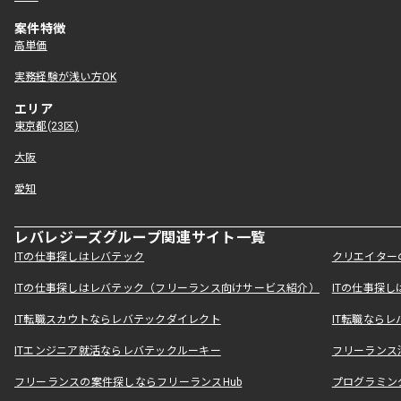
案件特徴
高単価
実務経験が浅い方OK
エリア
東京都(23区)
大阪
愛知
レバレジーズグループ関連サイト一覧
ITの仕事探しはレバテック
クリエイター
ITの仕事探しはレバテック（フリーランス向けサービス紹介）
ITの仕事探
IT転職スカウトならレバテックダイレクト
IT転職なら
ITエンジニア就活ならレバテックルーキー
フリーランス
フリーランスの案件探しならフリーランスHub
プログラミン