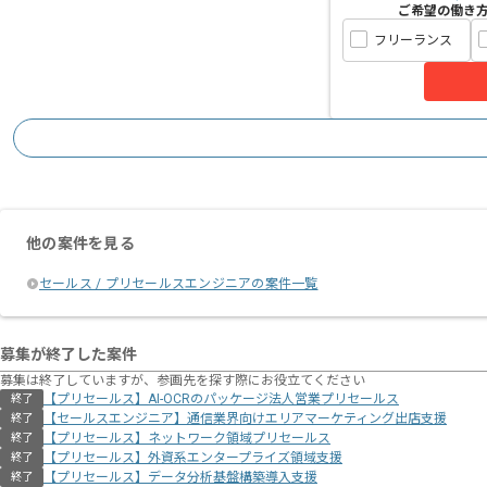
ご希望の働き
フリーランス
他の案件を見る
セールス / プリセールスエンジニアの案件一覧
募集が終了した案件
募集は終了していますが、参画先を探す際にお役立てください
【プリセールス】AI-OCRのパッケージ法人営業プリセールス
終了
【セールスエンジニア】通信業界向けエリアマーケティング出店支援
終了
【プリセールス】ネットワーク領域プリセールス
終了
【プリセールス】外資系エンタープライズ領域支援
終了
【プリセールス】データ分析基盤構築導入支援
終了