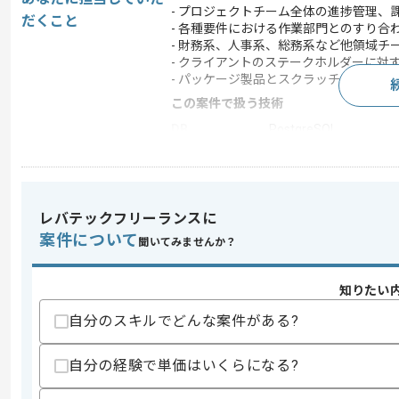
- プロジェクトチーム全体の進捗管理、
だくこと
- 各種要件における作業部門とのすり合
- 財務系、人事系、総務系など他領域チ
- クライアントのステークホルダーに対
- パッケージ製品とスクラッチシステム
この案件で扱う技術
DB
PostgreSQL
クラウド
AWS
この案件のポイント
業務内容
システム開発 , ERP
レバテックフリーランスに
担当領域/システ
案件について
聞いてみませんか？
基幹業務システム
ム
特徴
20代活躍中 , 30代活躍
知りたい
自分のスキルでどんな案件がある?
求めるスキル
スキル
自分の経験で単価はいくらになる?
・システム開発におけるPMの経験(5年以
・要件定義から設計〜リリースまでの一連