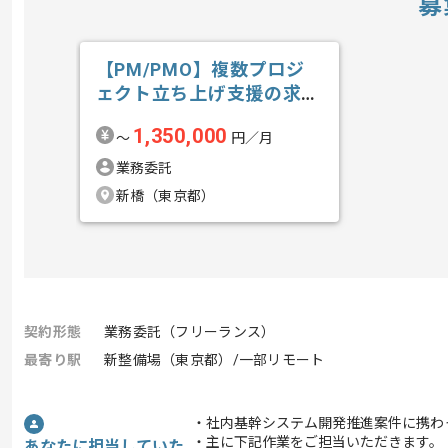
募
【PM/PMO】複数プロジ
ェクト立ち上げ支援の求
人・案件
1,350,000
〜
円／月
業務委託
新橋（東京都）
契約形態
業務委託（フリーランス）
最寄り駅
新整備場（東京都）/一部リモート
・社内基幹システム開発推進案件に携わ
・主に下記作業をご担当いただきます。
あなたに担当していた