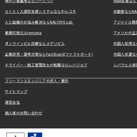
障がい者雇用ならワークリア
M&A支援な
らくらく入退院支援システムならわんコネ
AI面接ならNAL
人と組織のお悩み解決ならNALYSYS Lab.
アジャイル開発なら
業務可視化はremopia
アメリカの生活
オンラインピル診療ならメデリピル
外国人採用ならLe
企業研究・選考対策ならFactBoard(ファクトボード)
外国人派遣なら
ドライバー・施工管理技士の転職ならレバジョブ
レバウェル保
フリーランスエンジニアの求人・案件
サイトマップ
運営会社
個人様のお問い合わせ