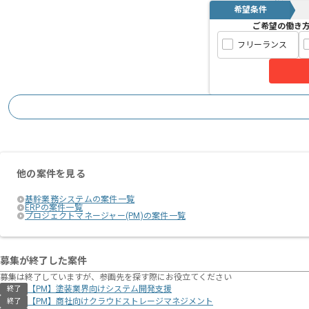
希望条件
ご希望の働き
フリーランス
他の案件を見る
基幹業務システムの案件一覧
ERPの案件一覧
プロジェクトマネージャー(PM)の案件一覧
募集が終了した案件
募集は終了していますが、参画先を探す際にお役立てください
【PM】塗装業界向けシステム開発支援
終了
【PM】商社向けクラウドストレージマネジメント
終了