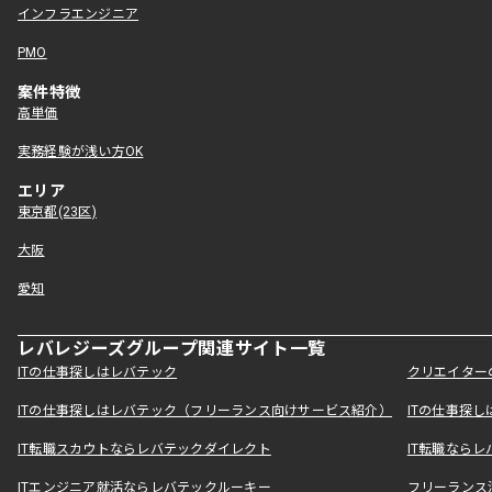
インフラエンジニア
PMO
案件特徴
高単価
実務経験が浅い方OK
エリア
東京都(23区)
大阪
愛知
レバレジーズグループ関連サイト一覧
ITの仕事探しはレバテック
クリエイター
ITの仕事探しはレバテック（フリーランス向けサービス紹介）
ITの仕事探
IT転職スカウトならレバテックダイレクト
IT転職なら
ITエンジニア就活ならレバテックルーキー
フリーランス