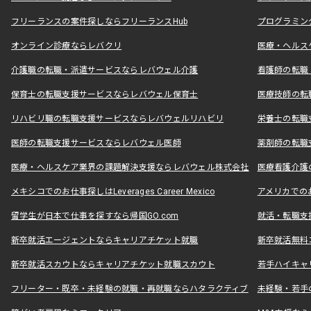
フリーランスの案件探しならフリーランスHub
プログラミン
オンライン診療ならレバクリ
医療・ヘルス
介護職の転職・派遣サービスならレバウェル介護
看護師の転職
保育士の転職支援サービスならレバウェル保育士
医療技師の転
リハビリ職の転職支援サービスならレバウェルリハビリ
栄養士の転職
医師の転職支援サービスならレバウェル医師
薬剤師の転職
医療・ヘルスケア業界の課題解決支援ならレバウェル株式会社
医療看護介護の
メキシコでのお仕事探しはLeverages Career Mexico
アメリカでのお仕事
留学生が日本で仕事を探すなら帰国GO.com
就活・転職支
新卒就活エージェントならキャリアチケット就職
新卒就活無料
新卒就活スカウトならキャリアチケット就職スカウト
若手ハイキャ
フリーター・既卒・未経験の就職・再就職ならハタラクティブ
未経験・若手