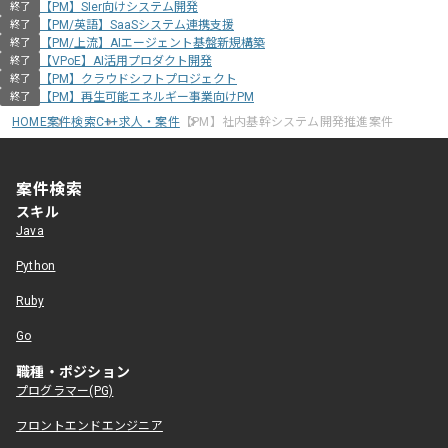
【PM】SIer向けシステム開発
終了
【PM/英語】SaaSシステム連携支援
終了
【PM/上流】AIエージェント基盤新規構築
終了
【VPoE】AI活用プロダクト開発
終了
【PM】クラウドシフトプロジェクト
終了
【PM】再生可能エネルギー事業向けPM
終了
HOME
案件検索
C++求人・案件
【PM】社内基幹システム開発推進案件
案件検索
スキル
Java
Python
Ruby
Go
職種・ポジション
プログラマー(PG)
フロントエンドエンジニア