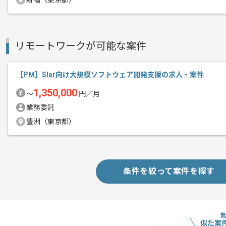
新橋（東京都）
商談回数
2回
その他募集要項
募集人数
1人
作業開始日
2026/05/08
リモートワークが可能な案件
【PM】Sler向け大規模ソフトウェア開発支援の求人・案件
レバテックでの実績がある企業の案件で
1,350,000
エージェントからのコ
〜
円／月
メント
業務委託
PMの経験を活かすことができます。
豊洲（東京都）
複数案件を保有している企業ですので、
ご経験と実績に応じて別案件のご提案も
新しいアイディアや技術を積極的に導入
経験豊富なメンバーと成長が出来る環境
条件を絞って案件を探す
スキルアップされたい方、長期的に参画
基本的には一部リモート作業を見込んで
似た案