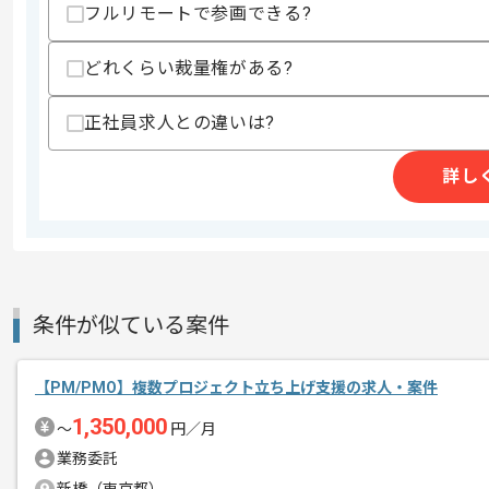
・クライアントの作業部門など非エンジニ
フルリモートで参画できる?
・エンジニアと技術的なコミュニケーシ
・RDBMS(PostgreSQLなど)を用い
どれくらい裁量権がある?
歓迎スキル
・C#やJavaおよびPHPなどを用いた
正社員求人との違いは?
・人事や総務および財務といったバック
・ERPパッケージソフトと他システム
・AWS等のクラウド環境を利用したシ
詳し
・将来的なチーム拡大に向けた、メンバ
スキルに不安がある方へ
上記に似た経験やスキルをお持ちであれば申
条件が似ている案件
精算条件
有
精算・お支払い
【PM/PMO】複数プロジェクト立ち上げ支援の求人・案件
精算基準時間
140時間〜180時間
支払いサイト
15日
1,350,000
〜
円／月
業務委託