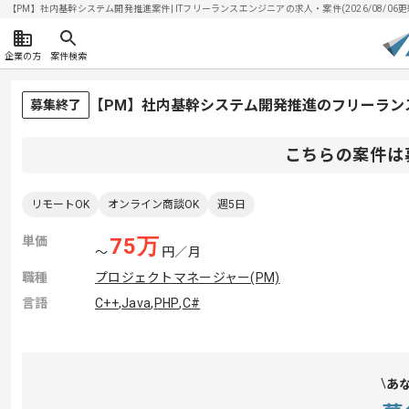
【PM】社内基幹システム開発推進案件| ITフリーランスエンジニアの求人・案件(2026/08/06更
企業の方
案件検索
【PM】社内基幹システム開発推進のフリーラン
募集終了
こちらの案件は
リモートOK
オンライン商談OK
週5日
単価
75
万
〜
円／月
職種
プロジェクトマネージャー(PM)
言語
C++
,
Java
,
PHP
,
C#
あ