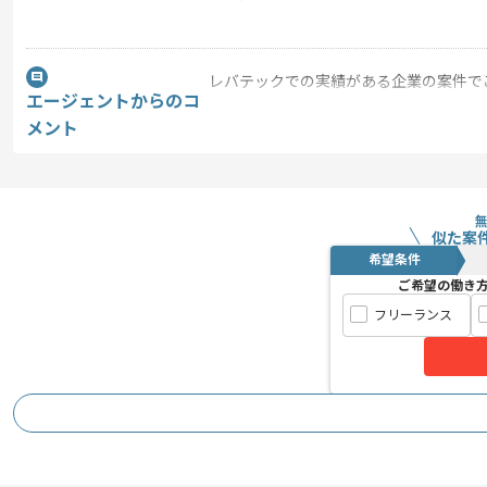
レバテックでの実績がある企業の案件で
エージェントからのコ
Rubyの経験を活かすことができます。
メント
新しいアイディアや技術を積極的に導入
経験豊富なメンバーと成長が出来る環境
スキルアップされたい方、長期的に参画
似た案
希望条件
首都圏または遠方からリモートにてご参
ご希望の働き
フリーランス