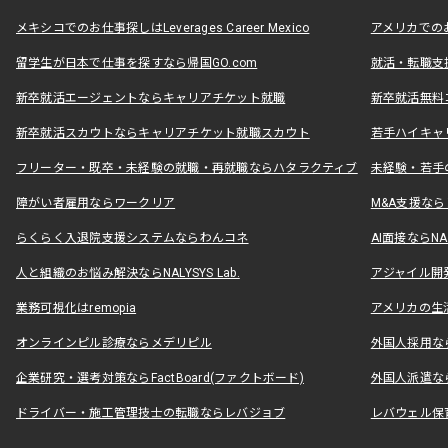
メキシコでのお仕事探しはLeverages Career Mexico
アメリカでのお仕事
留学生が日本で仕事を探すなら帰国GO.com
就活・転職支
新卒就活エージェントならキャリアチケット就職
新卒就活無料
新卒就活スカウトならキャリアチケット就職スカウト
若手ハイキャ
フリーター・既卒・未経験の就職・再就職ならハタラクティブ
未経験・若手
障がい者雇用ならワークリア
M&A支援な
らくらく入退院支援システムならわんコネ
AI面接ならNAL
人と組織のお悩み解決ならNALYSYS Lab.
アジャイル開発なら
業務可視化はremopia
アメリカの生活
オンラインピル診療ならメデリピル
外国人採用ならLe
企業研究・選考対策ならFactBoard(ファクトボード)
外国人派遣なら
ドライバー・施工管理技士の転職ならレバジョブ
レバウェル保