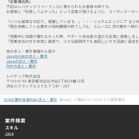
『お客様の声』
下記はレバテックフリーランスに寄せられたお客様の声です。
お客様に「利用してよかった」という言葉が頂けるように、コーディネーター
「いつも誠実な対応で、感謝しています。」・・・システムエンジニア 女 29
「現在参画している案件が契約期間が終了しても、スムーズに次の案件へ移れる
「参画中に体調が優れなかった時、サポート担当者の温かな言葉に感激しました
「営業担当の方が非常に誠実で、小さな疑問点でも後回しにせず迅速に返信をく
JavaScriptの求人・案件
Javaの求人・案件
PHPの求人・案件
レバテック株式会社
〒150-6190 東京都渋谷区渋谷2丁目24番12号
渋谷スクランブルスクエア 24F・25F
HOME
案件検索
Ruby求人・案件
【Ruby】介護系toCプロダクト開発案件
案件検索
スキル
Java