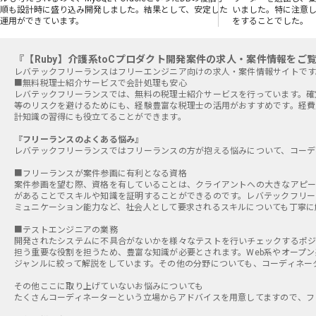
順も設計時に盛り込み開発しました。結果として、安定した
いました。特に注意し
運用ができています。
をすることでした。
『【Ruby】介護系toCプロダクト開発案件の求人・案件情報をご
■無料税理士紹介サービスで会計処理も安心
レバテックフリーランスでは、無料の税理士紹介サービスを行っています。確
等のリスクを避けるためにも、経験豊富な税理士の活用がおすすめです。経費
計知識の習得にも役立てることができます。
『フリーランスのよくある悩み』
レバテックフリーランスではフリーランスの方が抱える悩みについて、コーデ
■フリーランスが案件参画に有利となる資格
案件参画を望む際、資格を有していることは、クライアントへの大きなアピー
があることでスキルや知識を証明することができるのです。レバテックフリー
ミュニケーション能力など、社会人として要求されるスキルについても丁寧に
■テストエンジニアの業務
開発されたシステムに不具合がないかを様々なテストを行いチェックするポジ
担う重要な役割を担うため、豊富な知識が必要とされます。Web系やオープ
ジャンルに絞って解説をしています。その他の分野についても、コーディネー
その他ここに取り上げていないお悩みについても
たくさんコーディネーターという立場からアドバイスを用意してますので、フ