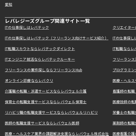
愛知
レバレジーズグループ関連サイト一覧
ITの仕事探しはレバテック
クリエイター
ITの仕事探しはレバテック（フリーランス向けサービス紹介）
ITの仕事探
IT転職スカウトならレバテックダイレクト
IT転職なら
ITエンジニア就活ならレバテックルーキー
フリーランス
フリーランスの案件探しならフリーランスHub
プログラミン
オンライン診療ならレバクリ
医療・ヘルス
介護職の転職・派遣サービスならレバウェル介護
看護師の転職
保育士の転職支援サービスならレバウェル保育士
医療技師の転
リハビリ職の転職支援サービスならレバウェルリハビリ
栄養士の転職
医師の転職支援サービスならレバウェル医師
薬剤師の転職
医療・ヘルスケア業界の課題解決支援ならレバウェル株式会社
医療看護介護の