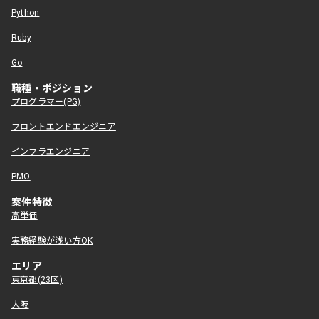
Python
Ruby
Go
職種・ポジション
プログラマー(PG)
フロントエンドエンジニア
インフラエンジニア
PMO
案件特徴
高単価
実務経験が浅い方OK
エリア
東京都(23区)
大阪