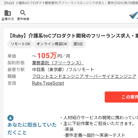
【Ruby】介護系toCプロダクト開発案件| ITフリーランスエンジニアの求人・案件(2026/08/06更新
企業の方
案件検索
【Ruby】介護系toCプロダクト開発のフリーランス求人・
リモートOK
オンライン商談OK
週5日
105
万
単価
〜
円／月
契約形態
業務委託（フリーランス）
最寄り駅
中目黒（東京都）/フルリモート
職種
フロントエンドエンジニア
,
サーバーサイドエンジニア
言語
Ruby
,
TypeScript
この案
・人材紹介サービスの開発に携わってい
・主に下記作業をご担当いただきます。
あなたに担当していた
-実装
だくこと
-要件定義〜設計〜実装〜テスト