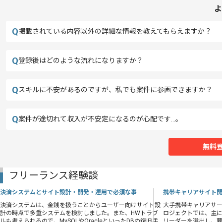
よ
Q
掲載されている内容以外の詳細な情報を教えてもらえますか？
Q
登録後はどのような流れになりますか？
Q
スキルに不安があるのですが、私でも案件に参画できますか？
Q
案件が途切れて収入が不安定になるのが心配です…。
無料
フリーランス経験談
決済システムとサイト設計・開発・運用で必須な事
携帯キャリアサイト
決済システムは、金銭を扱うことからユーザー向けサイト設
大手携帯キャリアサ
計の時点で多重システムを検討しました。また、HWトラブ
ロジェクトでは、主
ルも考えられるので、MySQLやOracleといったDBの復旧手
リーダーを選出し、